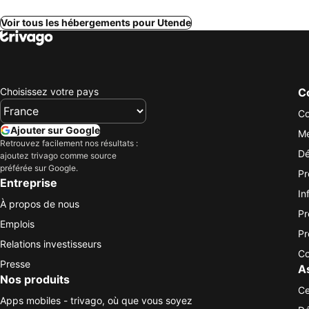
Voir tous les hébergements pour Utende
Choisissez votre pays
Co
Co
Ajouter sur Google
Me
Retrouvez facilement nos résultats :
Dé
ajoutez trivago comme source
préférée sur Google.
Pr
Entreprise
In
À propos de nous
Pr
Emplois
Pr
Relations investisseurs
Co
Presse
A
Nos produits
Ce
Apps mobiles - trivago, où que vous soyez