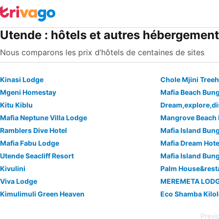
Utende : hôtels et autres hébergemen
Nous comparons les prix d’hôtels de centaines de sites
Kinasi Lodge
Chole Mjini Tree
Mgeni Homestay
Mafia Beach Bun
Kitu Kiblu
Mafia Neptune Villa Lodge
Mangrove Beach
Ramblers Dive Hotel
Mafia Island Bun
Mafia Fabu Lodge
Mafia Dream Hote
Utende Seacliff Resort
Mafia Island Bun
Kivulini
Palm House&rest
Viva Lodge
MEREMETA LOD
Kimulimuli Green Heaven
Eco Shamba Kilo
Previ