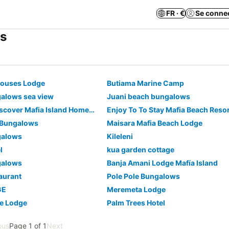
FR · €
Se conne
ts
houses Lodge
Butiama Marine Camp
galows sea view
Juani beach bungalows
Dream,explore,discover Mafia Island Home To Whalesharks
Enjoy To To Stay Mafia Beach Resor
 Bungalows
Maisara Mafia Beach Lodge
galows
Kileleni
l
kua garden cottage
galows
Banja Amani Lodge Mafía Island
aurant
Pole Pole Bungalows
GE
Meremeta Lodge
le Lodge
Palm Trees Hotel
ous
Page 1 of 1
Next