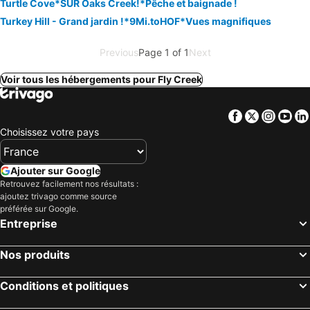
Turtle Cove*SUR Oaks Creek!*Pêche et baignade !
Turkey Hill - Grand jardin !*9Mi.toHOF*Vues magnifiques
Previous
Page 1 of 1
Next
Voir tous les hébergements pour Fly Creek
Facebook
Twitter
Insta
Yo
Choisissez votre pays
Ajouter sur Google
Retrouvez facilement nos résultats :
ajoutez trivago comme source
préférée sur Google.
Entreprise
Nos produits
Conditions et politiques