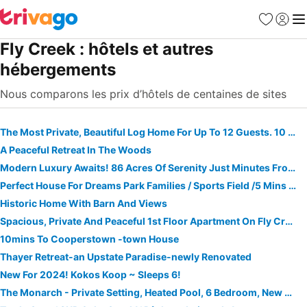
Favoris
Se con
Me
Fly Creek : hôtels et autres
hébergements
Nous comparons les prix d’hôtels de centaines de sites
The Most Private, Beautiful Log Home For Up To 12 Guests. 10 Min To Dreams Park
A Peaceful Retreat In The Woods
Modern Luxury Awaits! 86 Acres Of Serenity Just Minutes From Cooperstown
Perfect House For Dreams Park Families / Sports Field /5 Mins To Dreams Park
Historic Home With Barn And Views
Spacious, Private And Peaceful 1st Floor Apartment On Fly Creek
10mins To Cooperstown -town House
Thayer Retreat-an Upstate Paradise-newly Renovated
New For 2024! Kokos Koop ~ Sleeps 6!
The Monarch - Private Setting, Heated Pool, 6 Bedroom, New Build. 6 Min To Cdp