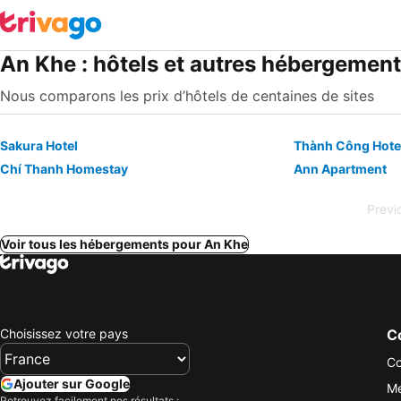
An Khe : hôtels et autres hébergemen
Nous comparons les prix d’hôtels de centaines de sites
Sakura Hotel
Thành Công Hote
Chí Thanh Homestay
Ann Apartment
Previ
Voir tous les hébergements pour An Khe
Choisissez votre pays
Co
Co
Ajouter sur Google
Me
Retrouvez facilement nos résultats :