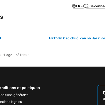
FR · €
Se conne
ts
l
HPT Văn Cao chuỗi căn hộ Hải Phò
ous
Page 1 of 1
Next
nditions et politiques
nditions générales
ntions légales