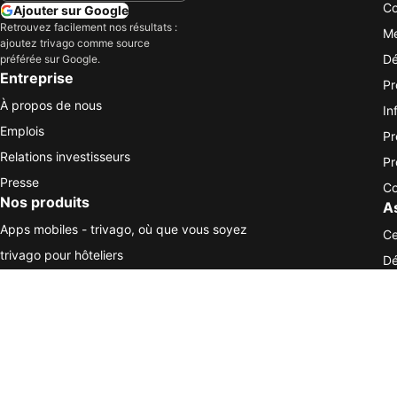
Co
Ajouter sur Google
Retrouvez facilement nos résultats :
Me
ajoutez trivago comme source
Dé
préférée sur Google.
Entreprise
Pr
À propos de nous
In
Emplois
Pr
Relations investisseurs
Pr
Presse
Co
Nos produits
A
Apps mobiles - trivago, où que vous soyez
Ce
trivago pour hôteliers
Dé