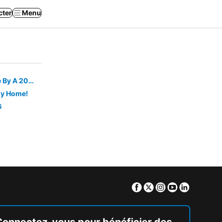
cter
Menu
1 Bedroom 1 Bath, Cabin Treehouse By A 20 Acre Private Lake
ly Home!
G
Facebook
Twitter
Instagram
Youtube
Linkedin
Connectez-vous pour bénéficier des