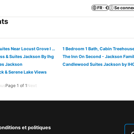
FR · €
Se conne
nts
Plantation Inn & Suites Near Locust Grove I 75
ss & Suites Jackson By Ihg
The Inn On Second - Jackson Fami
es Jackson
Candlewood Suites Jackson by IH
ck & Serene Lake Views
ous
Page 1 of 1
Next
nditions et politiques