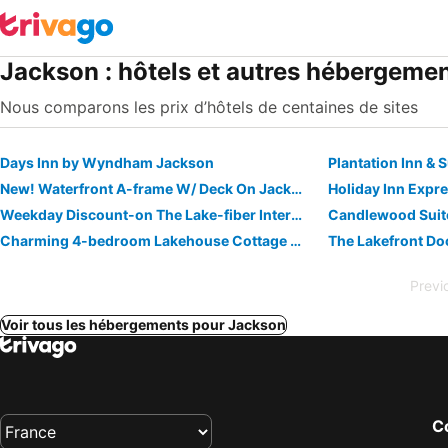
Jackson : hôtels et autres hébergeme
Nous comparons les prix d’hôtels de centaines de sites
Days Inn by Wyndham Jackson
New! Waterfront A-frame W/ Deck On Jackson Lake!
Holiday Inn Expre
Weekday Discount-on The Lake-fiber Internet-1 Hour S Of Atlanta- Dog Friendly
Candlewood Suit
Charming 4-bedroom Lakehouse Cottage One Hour From Downtown Atlanta
The Lakefront Do
Previ
Voir tous les hébergements pour Jackson
Co