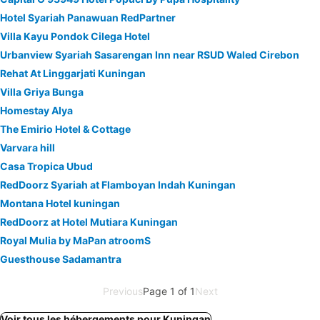
Hotel Syariah Panawuan RedPartner
Villa Kayu Pondok Cilega Hotel
Urbanview Syariah Sasarengan Inn near RSUD Waled Cirebon
Rehat At Linggarjati Kuningan
Villa Griya Bunga
Homestay Alya
The Emirio Hotel & Cottage
Varvara hill
Casa Tropica Ubud
RedDoorz Syariah at Flamboyan Indah Kuningan
Montana Hotel kuningan
RedDoorz at Hotel Mutiara Kuningan
Royal Mulia by MaPan atroomS
Guesthouse Sadamantra
Previous
Page 1 of 1
Next
Voir tous les hébergements pour Kuningan