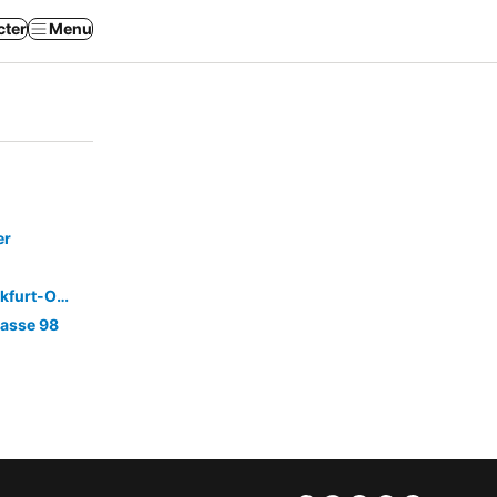
cter
Menu
er
Viadrina Rooms & Apartments Frankfurt-Oder am Park im Zentrum
rasse 98