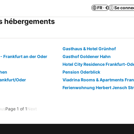
FR · €
Se conne
res hébergements
Gasthaus & Hotel Grünhof
- Frankfurt an der Oder
Gasthof Goldener Hahn
Hotel City Residence Frankfurt-Od
chen
Pension Oderblick
rankfurt/Oder
Ferienwohnung Herbert Jensch St
ous
Page 1 of 1
Next