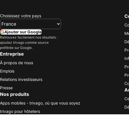
Choisissez votre pays
Co
Co
Ajouter sur Google
Me
Retrouvez facilement nos résultats :
Dé
ajoutez trivago comme source
préférée sur Google.
Pr
Entreprise
In
À propos de nous
Pr
Emplois
Pr
Relations investisseurs
Co
Presse
A
Nos produits
Ce
Apps mobiles - trivago, où que vous soyez
Dé
trivago pour hôteliers