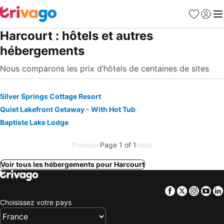
Favoris
Se con
Me
Harcourt : hôtels et autres
hébergements
Nous comparons les prix d’hôtels de centaines de sites
Silver Springs Cottage Resort
Quiet Lakefront Getaway - With Hot Tub
Baptiste Lake Lodge
Previous
Page 1 of 1
Next
Voir tous les hébergements pour Harcourt
Facebook
Twitter
Insta
Yo
Choisissez votre pays