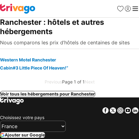
Favoris
Se con
Me
Ranchester : hôtels et autres
hébergements
Nous comparons les prix d’hôtels de centaines de sites
Western Motel Ranchester
Cabin#3 Little Piece Of Heaven!”
Previous
Page 1 of 1
Next
Voir tous les hébergements pour Ranchester
Facebook
Twitter
Insta
Yo
Choisissez votre pays
Ajouter sur Google