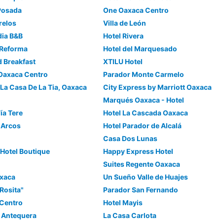
 Posada
One Oaxaca Centro
relos
Villa de León
dia B&B
Hotel Rivera
 Reforma
Hotel del Marquesado
d Breakfast
XTILU Hotel
 Oaxaca Centro
Parador Monte Carmelo
 La Casa De La Tia, Oaxaca
City Express by Marriott Oaxaca
Marqués Oaxaca - Hotel
ía Tere
Hotel La Cascada Oaxaca
 Arcos
Hotel Parador de Alcalá
Casa Dos Lunas
, Hotel Boutique
Happy Express Hotel
Suites Regente Oaxaca
axaca
Un Sueño Valle de Huajes
Rosita"
Parador San Fernando
 Centro
Hotel Mayis
 Antequera
La Casa Carlota