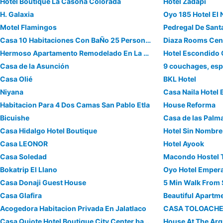
Hotel Boutique La Casona Colorada
Hotel Zadapi
H. Galaxia
Oyo 185 Hotel El 
Motel Flamingos
Pedregal De Sant
Casa 10 Habitaciones Con BaÑo 25 Personas
Diaza Rooms Cen
Hermoso Apartamento Remodelado En La Zona Mas Moderna De Oaxaca
Casa de la Asunción
Casa Olié
BKL Hotel
Niyana
Casa Naila Hotel
Habitacion Para 4 Dos Camas San Pablo Etla
House Reforma
Bicuishe
Casa de las Palm
Casa Hidalgo Hotel Boutique
Hotel Sin Nombre
Casa LEONOR
Hotel Ayook
Casa Soledad
Macondo Hostel 
Bokatrip El Llano
Oyo Hotel Emper
Casa Donaji Guest House
5 Min Walk From
Casa Glafira
Acogedora Habitacion Privada En Jalatlaco
CASA TOLOACH
Casa Quiote Hotel Boutique City Center based - Adults Only
House At The Arq