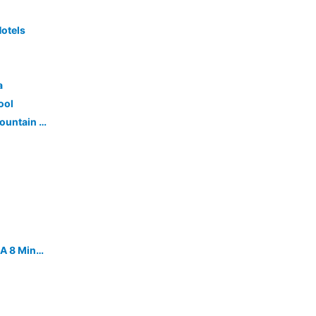
otels
a
ool
Bright And Large Artist Loft With Mountain Views
Apartamento En Oaxaca De Juárez A 8 Minutos Del Centro Histórico.parking Privado