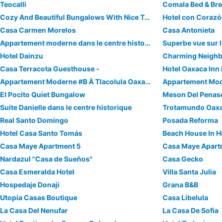
Teocalli
Comala Bed & Bre
Cozy And Beautiful Bungalows With Nice Terrace And Pool !
Hotel con Coraz
Casa Carmen Morelos
Casa Antonieta
Appartement moderne dans le centre historique d'Oaxaca
Superbe vue sur l
Hotel Dainzu
Casa Terracota Guesthouse -
Hotel Oaxaca Inn
Appartement Moderne #B À Tlacolula Oaxaca
El Pocito Quiet Bungalow
Meson Del Penas
Suite Danielle dans le centre historique
Trotamundo Oaxa
Real Santo Domingo
Posada Reforma
Hotel Casa Santo Tomás
Beach House In H
Casa Maye Apartment 5
Casa Maye Apart
Nardazul "Casa de Sueños"
Casa Gecko
Casa Esmeralda Hotel
Villa Santa Julia
Hospedaje Donaji
Grana B&B
Utopia Casas Boutique
Casa Libelula
La Casa Del Nenufar
La Casa De Sofia