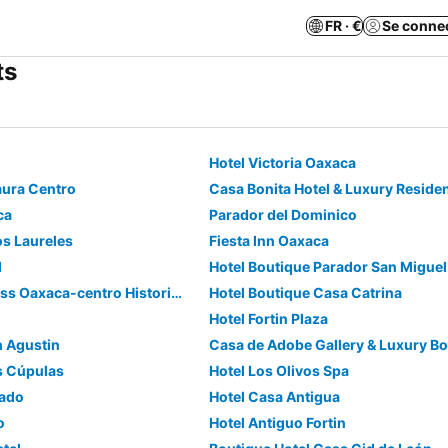
FR · €
Se conne
ts
Hotel Victoria Oaxaca
aura Centro
Casa Bonita Hotel & Luxury Reside
ca
Parador del Dominico
os Laureles
Fiesta Inn Oaxaca
l
Hotel Boutique Parador San Migue
Holiday Inn Express Oaxaca-centro Historico By Ihg
Hotel Boutique Casa Catrina
Hotel Fortin Plaza
n Agustin
Casa de Adobe Gallery & Luxury B
as Cúpulas
Hotel Los Olivos Spa
rado
Hotel Casa Antigua
o
Hotel Antiguo Fortin