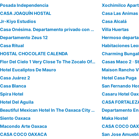
Posada Independencia
Xochimilco Apar
CASA JOAQUÍN HOSTAL
Casa Las Animas
Jr-Kiyo Estudios
Casa Alcalá
Casa Onésima. Departamento privado con Terraza.
Villa Huertas
Departamento Zeus 12
Casa Ritual
Habitaciones Leo
HOSTAL CHOCOLATE CALENDA
Charming Bunga
Flor Del Cielo 1 Very Close To The Zocalo Of Oaxaca, Pet Friendly
Casas Maco 2 · St
Hotel Eucaliptos De Mauro
Maison Rancho V
Casa Juárez 2
Hotel Casa Puga
Casa Blanca
San Fernando Hos
Spira Hotel
Casaru Hotel Oa
Hotel Del Aguila
CASA FORTALEZ
Beautiful Mexican Hotel In The Oaxaca City Mountains, Only 16 Minutes To Cemtro
Siento Oaxaca
Maka Hostel
Macondo Arte Oaxaca
CASA COCO OAX
CASA COCO OAXACA
San Jose Amueb