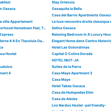
akfast
Stay Ortenxia
ón Oaxaca
Oaxaquita la Bella
Casa del Barrio Apartments Oaxac
a ville Appartement
Charming Neighborhood Hometown Feel, Two, One Bedroom Apartments . Apt # 2
Selina Oaxaca
 Express
Relaxing Bedroom In A Luxury Hou
Appartement Moderne # A En Tlacolula Oaxaca
Elegant Home dans Centro Histori
co
Hotel Las Golondrinas
ca Hostel
Capital O Colina Dorada
HOTEL NIUT-JA
uatulco
Suites de la Parra
ment 4
Casa Maye Apartment 3
Casa Maye
Hotel Tabáa Oaxaca
Casa de Huéspedes Elim
Casa de Adobe
Los Nardos Hostel -pet friendly-