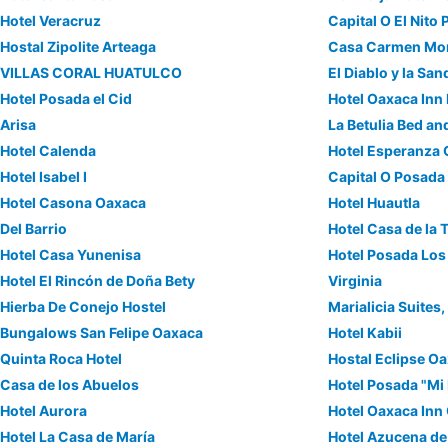
Hotel Veracruz
Capital O El Nito
Hostal Zipolite Arteaga
Casa Carmen Mo
VILLAS CORAL HUATULCO
El Diablo y la San
Hotel Posada el Cid
Hotel Oaxaca Inn
Arisa
La Betulia Bed an
Hotel Calenda
Hotel Esperanza
Hotel Isabel I
Capital O Posada
Hotel Casona Oaxaca
Hotel Huautla
Del Barrio
Hotel Casa de la T
Hotel Casa Yunenisa
Hotel Posada Los
Hotel El Rincón de Doña Bety
Virginia
Hierba De Conejo Hostel
Marialicia Suites
Bungalows San Felipe Oaxaca
Hotel Kabii
Quinta Roca Hotel
Hostal Eclipse O
Casa de los Abuelos
Hotel Posada "Mi 
Hotel Aurora
Hotel Oaxaca Inn
Hotel La Casa de María
Hotel Azucena de