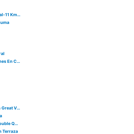
Hacienda Patzcuaro - Col. Manantial-11 Km And Zocalo
Pluma
ral
Iluminada Y Confortable Habitaciones En Casa Margarita Oaxaca
Modern Apartment — Balcony With Great View
la
HOLT Hotel De Mi Independencia Double Queen Room
n Terraza