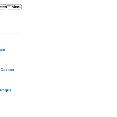
cter
Menu
nce
l Oaxaca
outique