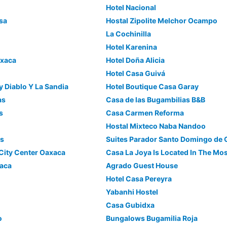
Hotel Nacional
osa
Hostal Zipolite Melchor Ocampo
La Cochinilla
Hotel Karenina
axaca
Hotel Doña Alicia
Hotel Casa Guivá
y Diablo Y La Sandia
Hotel Boutique Casa Garay
as
Casa de las Bugambilias B&B
s
Casa Carmen Reforma
Hostal Mixteco Naba Nandoo
es
Suites Parador Santo Domingo de 
City Center Oaxaca
xaca
Agrado Guest House
Hotel Casa Pereyra
Yabanhi Hostel
Casa Gubidxa
o
Bungalows Bugamilia Roja