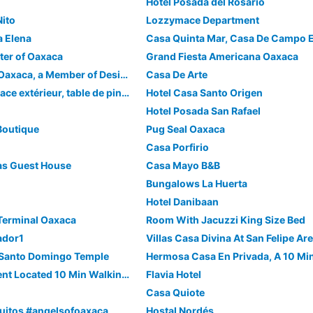
Hotel Posada del Rosario
Nito
Lozzymace Department
a Elena
ter of Oaxaca
Grand Fiesta Americana Oaxaca
Hotel Escondido Oaxaca, a Member of Design Hotels
Casa De Arte
9 couchages, espace extérieur, table de ping-pong, dans une villa
Hotel Casa Santo Origen
Hotel Posada San Rafael
 Boutique
Pug Seal Oaxaca
Casa Porfirio
as Guest House
Casa Mayo B&B
Bungalows La Huerta
Hotel Danibaan
Terminal Oaxaca
Room With Jacuzzi King Size Bed
ador1
Villas Casa Divina At San Felipe Ar
 Santo Domingo Temple
Beautiful Apartment Located 10 Min Walking From The Zocalo
Flavia Hotel
E
Casa Quiote
uitos #angelsofoaxaca
Hostal Nordés