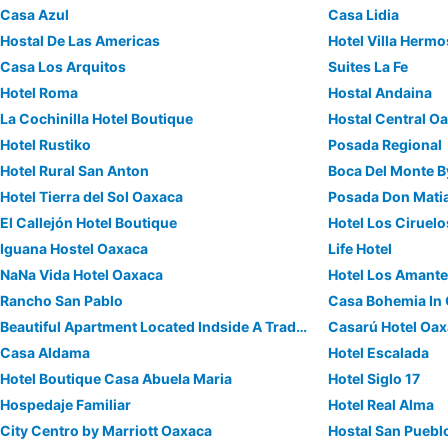
Casa Azul
Casa Lidia
Hostal De Las Americas
Hotel Villa Herm
Casa Los Arquitos
Suites La Fe
Hotel Roma
Hostal Andaina
La Cochinilla Hotel Boutique
Hostal Central O
Hotel Rustiko
Posada Regional
Hotel Rural San Anton
Boca Del Monte B
Hotel Tierra del Sol Oaxaca
Posada Don Mati
El Callejón Hotel Boutique
Hotel Los Ciruelo
Iguana Hostel Oaxaca
Life Hotel
NaNa Vida Hotel Oaxaca
Hotel Los Amant
Rancho San Pablo
Casa Bohemia In 
Beautiful Apartment Located Indside A Traditional House
Casarú Hotel Oa
Casa Aldama
Hotel Escalada
Hotel Boutique Casa Abuela Maria
Hotel Siglo 17
Hospedaje Familiar
Hotel Real Alma
City Centro by Marriott Oaxaca
Hostal San Puebl