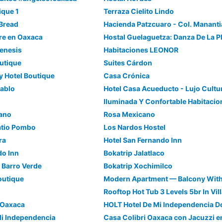
ique 1
Terraza Cielito Lindo
Bread
e en Oaxaca
Hostal Guelaguetza: Danza De La 
enesis
Habitaciones LEONOR
utique
Suites Cárdon
y Hotel Boutique
Casa Crónica
Pablo
Hotel Casa Acueducto - Lujo Cultu
cano
Rosa Mexicano
Patio Pombo
Los Nardos Hostel
ra
Hotel San Fernando Inn
do Inn
Bokatrip Jalatlaco
l Barro Verde
Bokatrip Xochimilco
outique
Rooftop Hot Tub 3 Levels 5br In Vil
 Oaxaca
Mi Independencia
Casa Colibri Oaxaca con Jacuzzi e