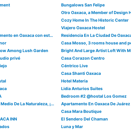
tment
Bungalows San Felipe
Otro Oaxaca, a Member of Design H
Cozy Home In The Historic Center
Viajero Oaxaca Hostel
Hermoso departamento en Oaxaca con estacionamiento
Residencia En La Ciudad De Oaxac
nor
Casa Mosso, 3 rooms house and p
low Among Lush Garden
udio privé
Casa Corazon Centro
iejo
Céntrico Live
Casa Shanti Oaxaca
tal
Hotel Materia
xaca
Lidia Anturios Suites
A
Bedroom #2 @hostal Los Gomez
Departamento En Medio De La Naturaleza, ¡a Solo 10 Minutos Del Centro De Oaxaca!
Casa Mara Boutique
ACA INN
El Sendero Del Chaman
lados
Luna y Mar