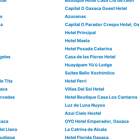
stel
Boutique Hotel Casa Cid de León
Capital O Oaxaca Guest Hotel
es
Azucenas
za
Capital O Parador Crespo Hotel, O
Hotel Principal
Hotel Maela
Hotel Posada Catarina
geles
Casa de las Flores Hotel
Huayápam Yù'ú Lodge
Suites Bello Xochimilco
e Tita
Hotel Ferri
xaca
Villas Del Sol Hotel
ercedes
Hotel Boutique Casa Los Cantaros
Luz de Luna Nuyoo
Azul Cielo Hostel
xaca
OYO Hotel Emperador, Oaxaca
del Llano
La Catrina de Alcala
outique
Hotel Florida Oaxaca