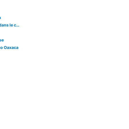
a
Le luxe rencontre droite classique dans le centre-ville historique d'Oaxaca.
se
co Oaxaca