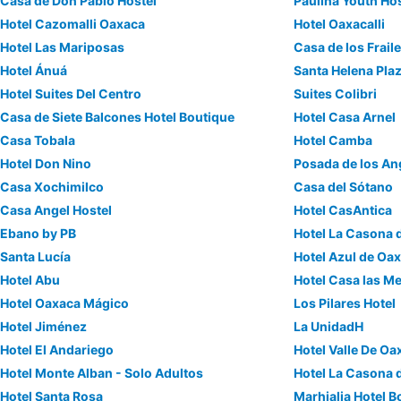
Casa de Don Pablo Hostel
Paulina Youth Ho
Hotel Cazomalli Oaxaca
Hotel Oaxacalli
Hotel Las Mariposas
Casa de los Frail
Hotel Ánuá
Santa Helena Pla
Hotel Suites Del Centro
Suites Colibri
Casa de Siete Balcones Hotel Boutique
Hotel Casa Arnel
Casa Tobala
Hotel Camba
Hotel Don Nino
Posada de los An
Casa Xochimilco
Casa del Sótano
Casa Angel Hostel
Hotel CasAntica
Ebano by PB
Hotel La Casona d
Santa Lucía
Hotel Azul de Oa
Hotel Abu
Hotel Casa las M
Hotel Oaxaca Mágico
Los Pilares Hotel
Hotel Jiménez
La UnidadH
Hotel El Andariego
Hotel Valle De Oa
Hotel Monte Alban - Solo Adultos
Hotel La Casona 
Hotel Santa Rosa
Marhialja Hotel B