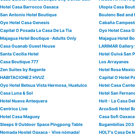
Hotel Casa Barrocco Oaxaca
Utopia Casa Bout
San Antonio Hotel Boutique
Boulenc Bed and 
Oyo Hotel Casa Genesis
Cabaña Campestr
Capital O Posada La Casa De La Tia
Oyo Hotel Casa G
Majagua Hotel Boutique -Adults Only
Majagua Hotel Bo
Casa Guanab Guest House
LARIMAR Gallery 
Santa Cecilia Hotel
Hotel Guivá San 
Casa Boutique 777
Los Arrayanes
Zen Suites by Regente
Hotel Rosa Mexi
HABITACIONEZ HVUZ
Capital O Hotel 
Oyo Hotel Betsua Vista Hermosa, Huatulco
Hotel Casa Cante
Casa Luna & Sol
Hotel San Fernan
Hotel Nueva Antequera
Holt - La Casa De
Centrico Live
ArcoSodi Hotel B
Hotel Casa Maguey
Casa Sofi Oaxaca
Sleeps 9 Outdoor Space Pingpong Table
Bugambilias 203
Nomada Hostel Oaxaca - Vive nómada!
HOLT's Casa De 