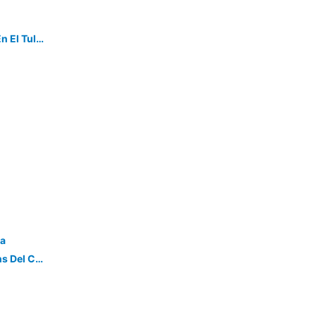
Casa Quinta Mar, Casa De Campo En El Tule, Oaxaca.
ea
Hermosa Casa En Privada, A 10 Mins Del Centro!!!