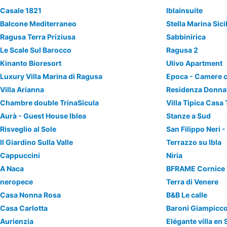
Casale 1821
Iblainsuite
Balcone Mediterraneo
Stella Marina Sici
Ragusa Terra Priziusa
Sabbinirica
Le Scale Sul Barocco
Ragusa 2
Kinanto Bioresort
Ulivo Apartment
Luxury Villa Marina di Ragusa
Epoca - Camere c
Villa Arianna
Residenza Donna
Chambre double TrinaSicula
Villa Tipica Casa
Aurà - Guest House Iblea
Stanze a Sud
Risveglio al Sole
San Filippo Neri
Il Giardino Sulla Valle
Terrazzo su Ibla
Cappuccini
Niria
A Naca
BFRAME Cornice 
neropece
Terra di Venere
Casa Nonna Rosa
B&B Le calle
Casa Carlotta
Baroni Giampicco
Aurienzia