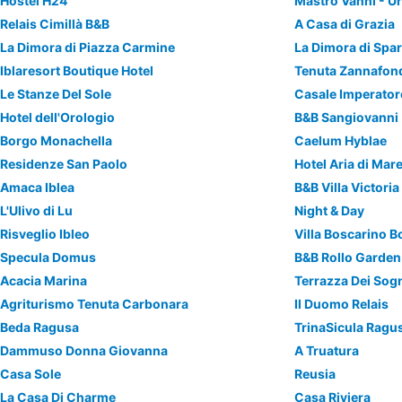
Hostel H24
Mastro Vanni - U
Relais Cimillà B&B
A Casa di Grazia
La Dimora di Piazza Carmine
Iblaresort Boutique Hotel
Tenuta Zannafon
Le Stanze Del Sole
Casale Imperator
Hotel dell'Orologio
B&B Sangiovanni
Borgo Monachella
Caelum Hyblae
Residenze San Paolo
Hotel Aria di Mar
Amaca Iblea
B&B Villa Victoria
L'Ulivo di Lu
Night & Day
Risveglio Ibleo
Villa Boscarino B
Specula Domus
B&B Rollo Garden
Acacia Marina
Terrazza Dei Sog
Agriturismo Tenuta Carbonara
Il Duomo Relais
Beda Ragusa
TrinaSicula Ragus
Dammuso Donna Giovanna
A Truatura
Casa Sole
Reusia
La Casa Di Charme
Casa Riviera