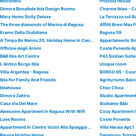
Moronero
Priscilla House
Dimora Bonafede Ibla Design Rooms
Charme Ibleo - Ca
Mary Home Sicily Deluxe
La Terrazza sul 
The three diamonds of Marina di Ragusa
Affitti Brevi Max 
Eremo Della Giubiliana
Ragusa 59
A Timpa Ro Nannu 20, Holiday Home In Center Ragusa Ibla
Appartamento Si
Officine degli Aromi
Coste Ponente Ap
B&B Ibla Art Centro
P43 Sicilian Suite
L Antico Borgo Ibla
Unique room
Villa Argentea - Ragusa
BORGO 65 - Coun
Ibla For Family And Friends
Agriturismo Balc
Iblahouse
Chez Chica
Dimora Zahira
Studio Apartment 
Casa Via Del Mare
Siciliamo B&b
Awesome Apartment In Ragusa With Wifi
Lues Rooms
Coste Ponente
Appartmenti In Centro Vicini Alla Spiaggia - Pomelia
Villa Heraia Apt.1
Reusia Holiday Home
Dammuso 3cirnie