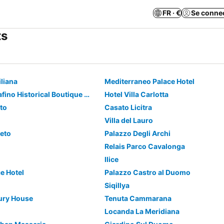
FR · €
Se conne
ts
iliana
Mediterraneo Palace Hotel
Locanda Don Serafino Historical Boutique Hotel
Hotel Villa Carlotta
tto
Casato Licitra
Villa del Lauro
neto
Palazzo Degli Archi
Relais Parco Cavalonga
Ilice
e Hotel
Palazzo Castro al Duomo
Siqillya
ury House
Tenuta Cammarana
Locanda La Meridiana