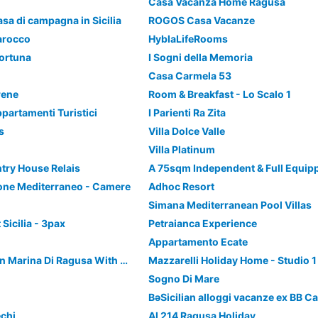
Casa Vacanza Home Ragusa
sa di campagna in Sicilia
ROGOS Casa Vacanze
Barocco
HyblaLifeRooms
Fortuna
I Sogni della Memoria
Casa Carmela 53
rene
Room & Breakfast - Lo Scalo 1
partamenti Turistici
I Parienti Ra Zita
s
Villa Dolce Valle
Villa Platinum
try House Relais
one Mediterraneo - Camere
Adhoc Resort
Simana Mediterranean Pool Villas
Sicilia - 3pax
Petraianca Experience
Appartamento Ecate
Cozy Apartment In Marina Di Ragusa With Wifi
Sogno Di Mare
BəSicilian alloggi vacanze ex BB 
chi
Al 214 Ragusa Holiday