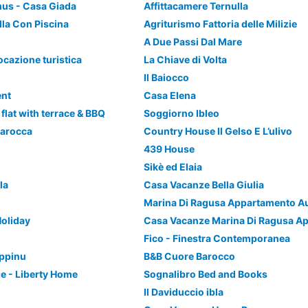
us - Casa Giada
Affittacamere Ternulla
lla Con Piscina
Agriturismo Fattoria delle Milizie
A Due Passi Dal Mare
cazione turistica
La Chiave di Volta
Il Baiocco
ent
Casa Elena
flat with terrace & BBQ
Soggiorno Ibleo
Barocca
Country House Il Gelso E L’ulivo
439 House
Sikè ed Elaia
la
Casa Vacanze Bella Giulia
Marina Di Ragusa Appartamento 
oliday
Fico - Finestra Contemporanea
ippinu
B&B Cuore Barocco
ze - Liberty Home
Sognalibro Bed and Books
Il Daviduccio ibla