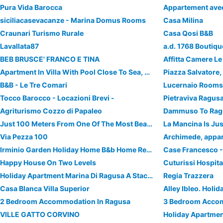
Pura Vida Barocca
siciliacasevacanze - Marina Domus Rooms
Casa Milina
Craunari Turismo Rurale
Casa Qosi B&B
Lavallata87
a.d. 1768 Boutiqu
BEB BRUSCE' FRANCO E TINA
Affitta Camere Le
Apartment In Villa With Pool Close To Sea, Countryside, In The Area Of Barocco
Piazza Salvatore,
B&B - Le Tre Comari
Lucernaio Room
Tocco Barocco - Locazioni Brevi -
Pietraviva Ragusa
Agriturismo Cozzo di Papaleo
Dammuso To Rag
Just 100 Meters From One Of The Most Beautiful And Renowned Beaches Of The Ragusa’s Coast,
Via Pezza 100
Archimede, appar
Irminio Garden Holiday Home B&b Home Restaurant
Case Francesco 
Happy House On Two Levels
Cuturissi Hospita
Holiday Apartment Marina Di Ragusa A Staccia
Regia Trazzera
Casa Blanca Villa Superior
2 Bedroom Accommodation In Ragusa
VILLE GATTO CORVINO
Holiday Apartme