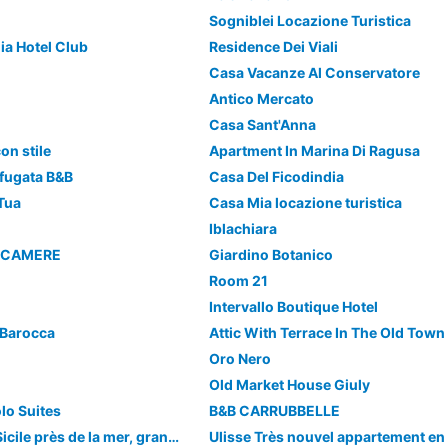
Sogniblei Locazione Turistica
lia Hotel Club
Residence Dei Viali
Casa Vacanze Al Conservatore
Antico Mercato
Casa Sant'Anna
on stile
Apartment In Marina Di Ragusa
fugata B&B
Casa Del Ficodindia
 Tua
Casa Mia locazione turistica
Iblachiara
 - CAMERE
Giardino Botanico
Room 21
Intervallo Boutique Hotel
Barocca
Attic With Terrace In The Old Town
Oro Nero
Old Market House Giuly
lo Suites
B&B CARRUBBELLE
Elégante villa en Sicile près de la mer, grande piscine, jardin, barbecue, wifi gratuit