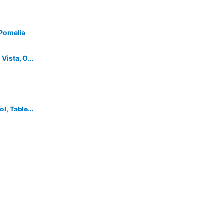
 Pomelia
Casa In Stile Mediterraneo, Pietre A Vista, Oggetti Di Arredo Handmade
Villa Nausica -free Wi-fi, Private Pool, Table Tennis, Basketball Court, Bowls Field.