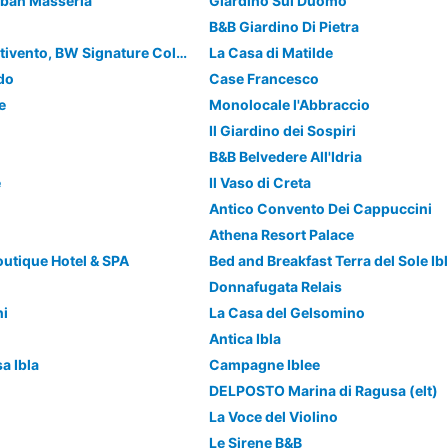
rban Masseria
Giardino Sul Duomo
B&B Giardino Di Pietra
La Dimora di Spartivento, BW Signature Collection
La Casa di Matilde
do
Case Francesco
e
Monolocale l'Abbraccio
Il Giardino dei Sospiri
B&B Belvedere All'Idria
e
Il Vaso di Creta
Antico Convento Dei Cappuccini
Athena Resort Palace
outique Hotel & SPA
Bed and Breakfast Terra del Sole Ib
Donnafugata Relais
ni
La Casa del Gelsomino
Antica Ibla
a Ibla
Campagne Iblee
DELPOSTO Marina di Ragusa (elt)
La Voce del Violino
Le Sirene B&B