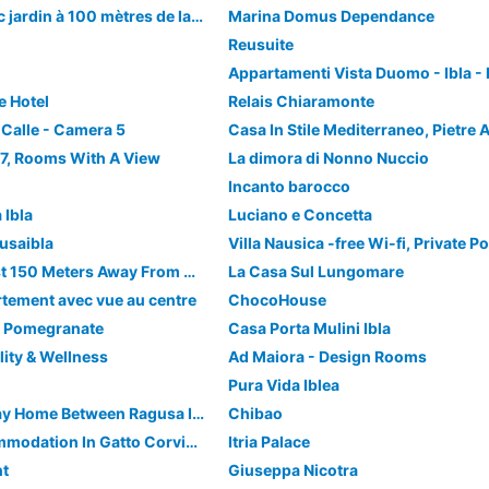
Appartement avec jardin à 100 mètres de la plage sableuse et près du centre
Marina Domus Dependance
Reusuite
Appartamenti Vista Duomo - Ibla -
e Hotel
Relais Chiaramonte
 Calle - Camera 5
 7, Rooms With A View
La dimora di Nonno Nuccio
s
Incanto barocco
 Ibla
Luciano e Concetta
usaibla
La Mancina Is Just 150 Meters Away From The Main Beaches Of Marina Di Ragusa
La Casa Sul Lungomare
tement avec vue au centre
ChocoHouse
- Pomegranate
Casa Porta Mulini Ibla
lity & Wellness
Ad Maiora - Design Rooms
Pura Vida Iblea
Alley Ibleo. Holiday Home Between Ragusa Ibla And Upper Ragusa.
Chibao
3 Bedroom Accommodation In Gatto Corvino -rg
Itria Palace
nt
Giuseppa Nicotra