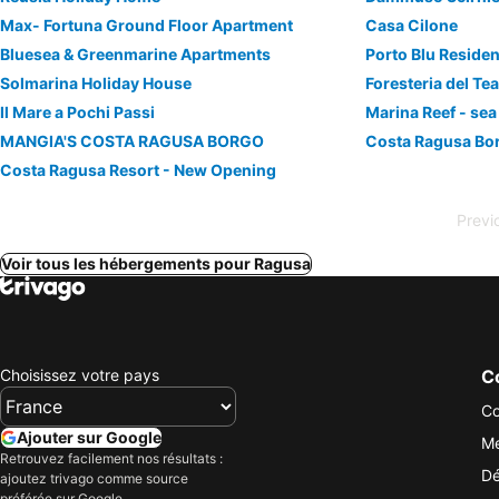
Max- Fortuna Ground Floor Apartment
Casa Cilone
Bluesea & Greenmarine Apartments
Porto Blu Reside
Solmarina Holiday House
Foresteria del Te
Il Mare a Pochi Passi
Marina Reef - sea
MANGIA'S COSTA RAGUSA BORGO
Costa Ragusa Bo
Costa Ragusa Resort - New Opening
Previ
Voir tous les hébergements pour Ragusa
Choisissez votre pays
Co
Co
Ajouter sur Google
Me
Retrouvez facilement nos résultats :
Dé
ajoutez trivago comme source
préférée sur Google.