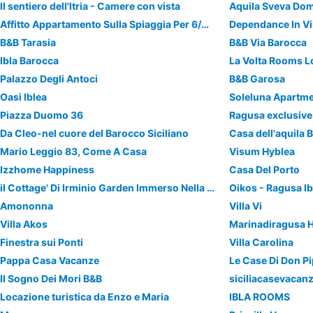
Il sentiero dell'Itria - Camere con vista
Aquila Sveva Dom
Affitto Appartamento Sulla Spiaggia Per 6/8 Ospiti In Centro A Marina Di Ragusa
Dependance In Vi
B&B Tarasia
B&B Via Barocca
Ibla Barocca
La Volta Rooms Lo
Palazzo Degli Antoci
B&B Garosa
Oasi Iblea
Soleluna Apartm
Piazza Duomo 36
Ragusa exclusive 
Da Cleo-nel cuore del Barocco Siciliano
Casa dell'aquila 
Mario Leggio 83, Come A Casa
Visum Hyblea
Izzhome Happiness
Casa Del Porto
il Cottage' Di Irminio Garden Immerso Nella Tipica Campagna Di Ragusa Ibla
Oikos - Ragusa Ib
Amononna
Villa Vi
Villa Akos
Marinadiragusa H
Finestra sui Ponti
Villa Carolina
Pappa Casa Vacanze
Le Case Di Don P
Il Sogno Dei Mori B&B
siciliacasevacan
Locazione turistica da Enzo e Maria
IBLA ROOMS