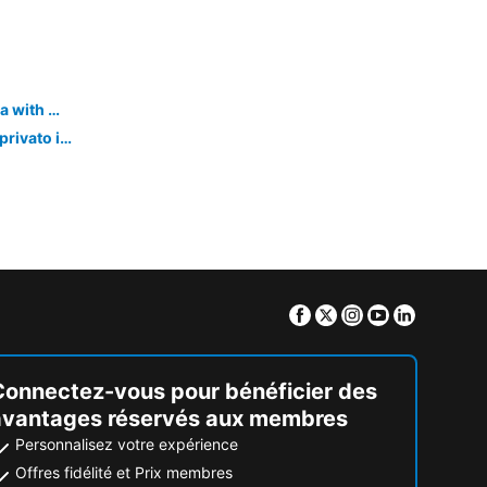
Cozy apartment in Marina di Ragusa with WiFi
SOTTOVOCE Camera con giardino privato ingresso indipendente
Facebook
Twitter
Instagram
Youtube
Linkedin
Connectez-vous pour bénéficier des
avantages réservés aux membres
Personnalisez votre expérience
Offres fidélité et Prix membres