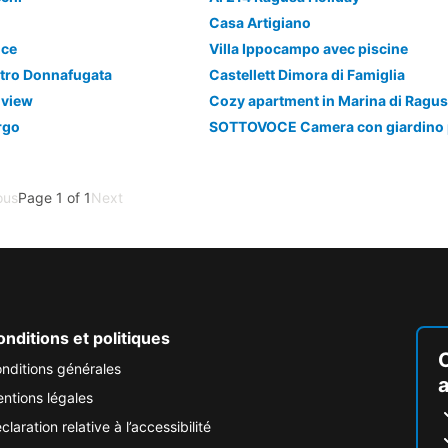
Casa Artigiano
nce
Villa Ippocampo avec piscine
atro Donnafugata
Castellett Dimora di Famiglia
 view
rgo
ous
Page 1 of 1
Next
nditions et politiques
nditions générales
ntions légales
claration relative à l’accessibilité