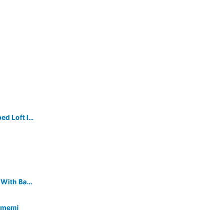
A 75sqm Independent & Full Equipped Loft In The Quiet Historic Center Of Ragusa.
Mazzarelli Holiday Home - Studio 1 With Balcony
Camemi