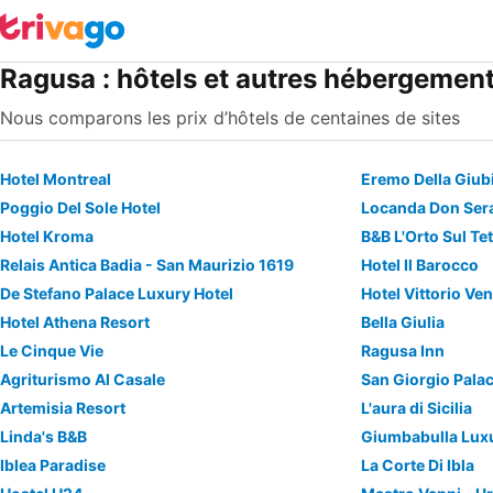
Ragusa : hôtels et autres hébergemen
Nous comparons les prix d’hôtels de centaines de sites
Hotel Montreal
Eremo Della Giub
Poggio Del Sole Hotel
Hotel Kroma
B&B L'Orto Sul Te
Relais Antica Badia - San Maurizio 1619
Hotel Il Barocco
De Stefano Palace Luxury Hotel
Hotel Vittorio Ve
Hotel Athena Resort
Bella Giulia
Le Cinque Vie
Ragusa Inn
Agriturismo Al Casale
San Giorgio Palac
Artemisia Resort
L'aura di Sicilia
Linda's B&B
Giumbabulla Lux
Iblea Paradise
La Corte Di Ibla