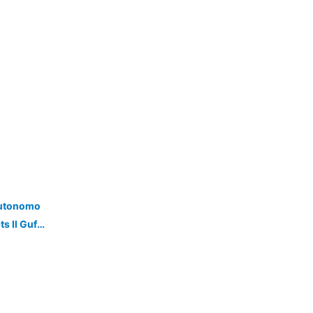
Autonomo
Casa Vacanze Marina Di Ragusa Apts Il Gufo E La Civetta