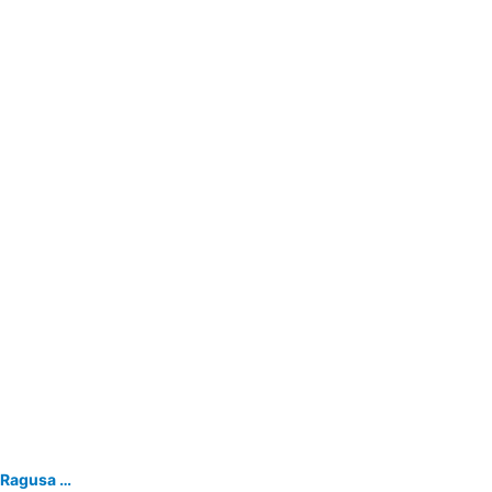
Ulisse Très nouvel appartement en Ragusa Ibla, avec terrasse et vue panoramique