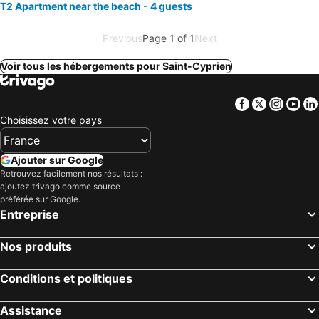
T2 Apartment near the beach - 4 guests
Previous
Page 1 of 1
Next
Voir tous les hébergements pour Saint-Cyprien
Facebook
Twitter
Insta
Yo
Choisissez votre pays
Ajouter sur Google
Retrouvez facilement nos résultats :
ajoutez trivago comme source
préférée sur Google.
Entreprise
Nos produits
Conditions et politiques
Assistance