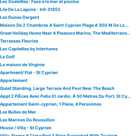
Les Goélettes : Face à la mer et piscine
Lile De La Lagune - Inh 31652
Les Dunes Dargent
Maison De 2 Chambres A Saint Cyprien Plage A 300 M De La Plage Avec Jardin Amenage Et Wifi
Great Holiday Home Near A Pleasure Marina, The Mediterranean And The Nature Rich Pyrenees
Terrasses Fleuries
Les Capitelles by Interhome
Le Golf
La maison de Virginie
Apartment/ Flat - St Cyprien
Appartement
Quiet Standing, Large Terrace And Pool Near The Beach
Appt 2 PiÈces Avec Patio Et Jardin, À 50 Metres Du Port. St Cyprien Sud
Appartement Saint-cyprien, 1 Pièce, 4 Personnes
Les Bulles de Mer
Les Marines Du Roussillon
House / Villa - St Cyprien
Villa, Sleeps 6 Classified 3 Stars Furnished With Tourism