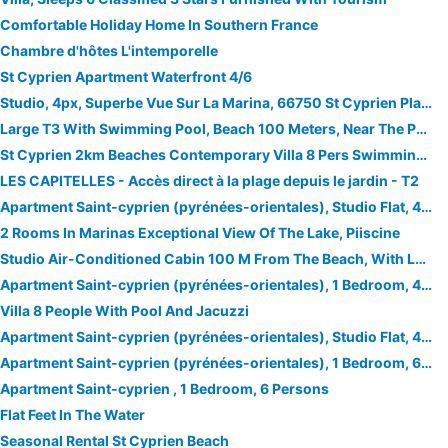
Comfortable Holiday Home In Southern France
Chambre d'hôtes L'intemporelle
St Cyprien Apartment Waterfront 4/6
Studio, 4px, Superbe Vue Sur La Marina, 66750 St Cyprien Plage. 250â‚¬ La Semaine
Large T3 With Swimming Pool, Beach 100 Meters, Near The Port
St Cyprien 2km Beaches Contemporary Villa 8 Pers Swimming Pool Private Garden
LES CAPITELLES - Accès direct à la plage depuis le jardin - T2
Apartment Saint-cyprien (pyrénées-orientales), Studio Flat, 4 Persons
2 Rooms In Marinas Exceptional View Of The Lake, Piiscine
Studio Air-Conditioned Cabin 100 M From The Beach, With Lagoon View, Swimming Pool
Apartment Saint-cyprien (pyrénées-orientales), 1 Bedroom, 4 Persons
Villa 8 People With Pool And Jacuzzi
Apartment Saint-cyprien (pyrénées-orientales), Studio Flat, 4 Persons
Apartment Saint-cyprien (pyrénées-orientales), 1 Bedroom, 6 Persons
Apartment Saint-cyprien , 1 Bedroom, 6 Persons
Flat Feet In The Water
Seasonal Rental St Cyprien Beach