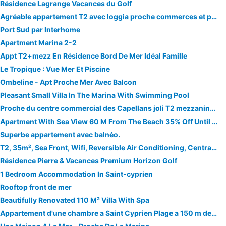
Résidence Lagrange Vacances du Golf
Agréable appartement T2 avec loggia proche commerces et plage - 4ALB24
Port Sud par Interhome
Apartment Marina 2-2
Appt T2+mezz En Résidence Bord De Mer Idéal Famille
Le Tropique : Vue Mer Et Piscine
Ombeline - Apt Proche Mer Avec Balcon
Pleasant Small Villa In The Marina With Swimming Pool
Proche du centre commercial des Capellans joli T2 mezzanine avec parking - 4OLI76
Apartment With Sea View 60 M From The Beach 35% Off Until August 6th
Superbe appartement avec balnéo.
T2, 35m², Sea Front, Wifi, Reversible Air Conditioning, Central Beach
Résidence Pierre & Vacances Premium Horizon Golf
1 Bedroom Accommodation In Saint-cyprien
Rooftop front de mer
Beautifully Renovated 110 M² Villa With Spa
Appartement d'une chambre a Saint Cyprien Plage a 150 m de la plage avec terrasse et wifi