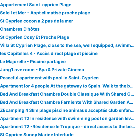
Appartement Saint-cyprien Plage
Soleil et Mer - Appt climatisé proche plage
St Cyprien cocon a 2 pas de la mer
Chambres D'hôtes
St Cyprien Cosy Et Proche Plage
Villa St Cyprien Plage, close to the sea, well equipped, swimming pool. Ideal for families!
les Capitelles 4 - Accès direct plage et piscine
Le Majorelle - Piscine partagée
Jung'Love room - Spa & Private Cinema
Peaceful apartment with pool in Saint-Cyprien
Apartment for 4 people At the gateway to Spain. Walk to the beach.
Bed And Breakfast Chambre Double Classique With Shared Garden And Air Conditioning
Bed And Breakfast Chambre Farniente With Shared Garden And Air Conditioning
ZEcamping 4 3km plage piscine animaux acceptés club enfant animations
Apartment T2 In residence with swimming pool on garden level, seafront.
Apartment T2 -Résidence le Tropique - direct access to the beach + swimming pool
St Cyprien Sunny Marine Interlude