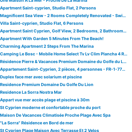
Une Maison A La Mer - Proche De La Marina
Apartment Saint-cyprien, Studio Flat, 2 Persons
Magnificent Sea View - 2 Rooms Completely Renovated - Swimming Pool And Parking
Villa Saint-cyprien, Studio Flat, 6 Persons
Apartment Saint Cyprien, Golf View, 2 Bedrooms, 2 Bathrooms, 900 M To The Beach
Apartment With Garden 5 Minutes From The Beach!
Charming Apartment 2 Steps From The Marina
Camping Le Bosc - Mobile Home Select Tv Lv Clim Plancha 4 Rooms 6 People
Résidence Pierre & Vacances Premium Domaine du Golfe du Lion
Appartement Saint-Cyprien, 2 pièces, 4 personnes - FR-1-776-22
Duplex face mer avec solarium et piscine
Residence Premium Domaine Du Golfe Du Lion
Residence La Sorra Nostra Mar
Appart vue mer accès plage et piscine à 30m
St Cyprien moderne et confortable proche du port
Maison De Vacances Climatisée Proche Plage Avec Spa
"La Sorra" Résidence en Bord de mer
St Cyprien Plage Maison Avec Terrasse Et 2 Velos