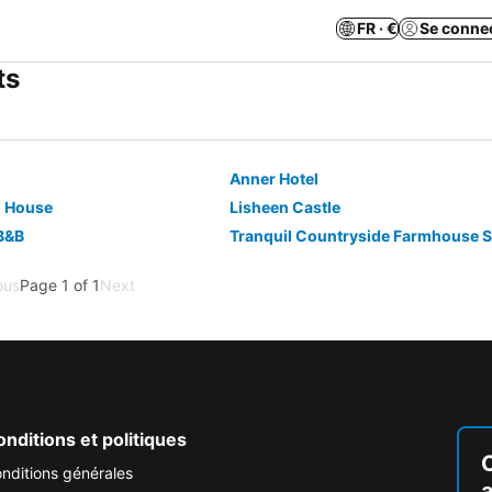
FR · €
Se conne
ts
Anner Hotel
l House
Lisheen Castle
B&B
Tranquil Countryside Farmhouse S
ous
Page 1 of 1
Next
nditions et politiques
nditions générales