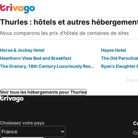
Thurles : hôtels et autres hébergemen
Nous comparons les prix d’hôtels de centaines de sites
Horse & Jockey Hotel
Hayes Hotel
Hawthorn View Bed and Breakfast
The Old Parochia
The Granary, 18th Century Luxuriously Restored Barn In The Heart Of Tipperary
Ryan's Daughter 
Previ
Voir tous les hébergements pour Thurles
Choisissez votre pays
Co
Co