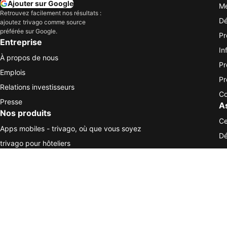
Ajouter sur Google
Me
Retrouvez facilement nos résultats :
Dé
ajoutez trivago comme source
préférée sur Google.
Pr
Entreprise
In
À propos de nous
Pr
Emplois
Pr
Relations investisseurs
Co
Presse
A
Nos produits
Ce
Apps mobiles - trivago, où que vous soyez
Dé
trivago pour hôteliers