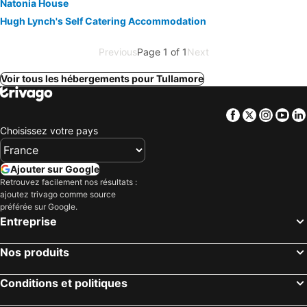
Natonia House
Hugh Lynch's Self Catering Accommodation
Previous
Page 1 of 1
Next
Voir tous les hébergements pour Tullamore
Facebook
Twitter
Insta
Yo
Choisissez votre pays
Ajouter sur Google
Retrouvez facilement nos résultats :
ajoutez trivago comme source
préférée sur Google.
Entreprise
Nos produits
Conditions et politiques