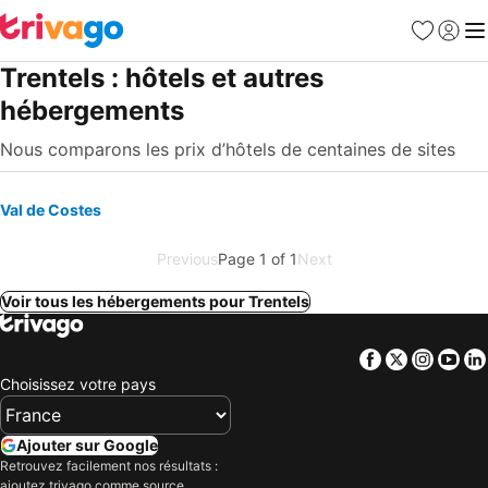
Favoris
Se con
Me
Trentels : hôtels et autres
hébergements
Nous comparons les prix d’hôtels de centaines de sites
Val de Costes
Previous
Page 1 of 1
Next
Voir tous les hébergements pour Trentels
Facebook
Twitter
Insta
Yo
Choisissez votre pays
Ajouter sur Google
Retrouvez facilement nos résultats :
ajoutez trivago comme source