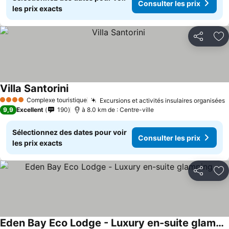
Consulter les prix
les prix exacts
Partager
Aj
Villa Santorini
Complexe touristique
Excursions et activités insulaires organisées
4 Étoiles
9,9
Excellent
190
à 8.0 km de : Centre-ville
Sélectionnez des dates pour voir
Consulter les prix
les prix exacts
Partager
Aj
Eden Bay Eco Lodge - Luxury en-suite glamping