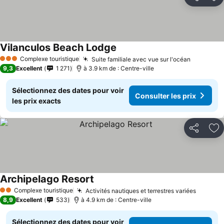
Partager
Aj
Vilanculos Beach Lodge
Complexe touristique
Suite familiale avec vue sur l'océan
3 Étoiles
9,3
Excellent
1 271
à 3.9 km de : Centre-ville
Sélectionnez des dates pour voir
Consulter les prix
les prix exacts
Partager
Aj
Archipelago Resort
Complexe touristique
Activités nautiques et terrestres variées
2 Étoiles
8,9
Excellent
533
à 4.9 km de : Centre-ville
Sélectionnez des dates pour voir