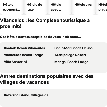
Hôtels
Hôtels de
Hôtels
Hôtels spa
Hôtel
économiq
luxe
avec
plag
ues
piscine
Vilanculos : les Complexe touristique à
proximité
Ces hôtels sont susceptibles de vous intéresser...
Baobab Beach Vilanculos
Bahia Mar Beach House
Vilanculos Beach Lodge
Archipelago Resort
Villa Santorini
Mangal Beach Lodge
Autres destinations populaires avec des
villages de vacances
Bazaruto Island, villages de vacances