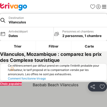
Favoris
Se con
Me
Destination
Vilanculos
Arrivée/départ
Personnes et chambres
Dates
2 personnes, 1 chambre
Trier
Filtrer
Carte
Vilanculos, Mozambique : comparez les prix
des Complexe touristique
Ce référencement par défaut prend en compte l’intérêt probable pour
l’utilisateur, le tarif proposé et la compensation versée par les
annonceurs. Les offres ne sont pas exhaustives.
Comment fonctionne trivago
Choix populaire
Partager
Aj