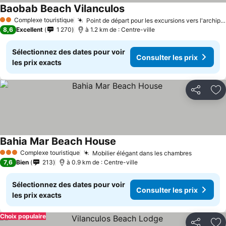
Baobab Beach Vilanculos
Complexe touristique
Point de départ pour les excursions vers l'archipel de Bazaruto
2 Étoiles
8,6
Excellent
1 270
à 1.2 km de : Centre-ville
Sélectionnez des dates pour voir
Consulter les prix
les prix exacts
Partager
Aj
Bahia Mar Beach House
Complexe touristique
Mobilier élégant dans les chambres
3 Étoiles
7,6
Bien
213
à 0.9 km de : Centre-ville
Sélectionnez des dates pour voir
Consulter les prix
les prix exacts
Choix populaire