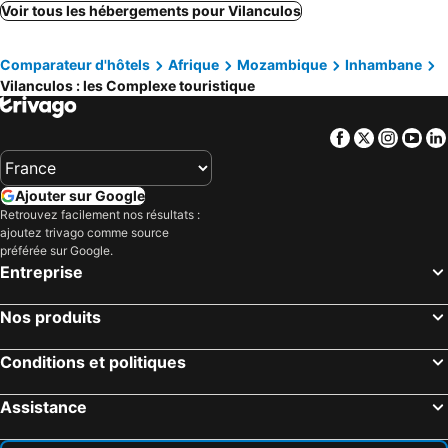
Voir tous les hébergements pour Vilanculos
Comparateur d'hôtels
Afrique
Mozambique
Inhambane
Vilanculos : les Complexe touristique
Facebook
Twitter
Insta
Yo
Ajouter sur Google
Retrouvez facilement nos résultats :
ajoutez trivago comme source
préférée sur Google.
Entreprise
Nos produits
Conditions et politiques
Assistance