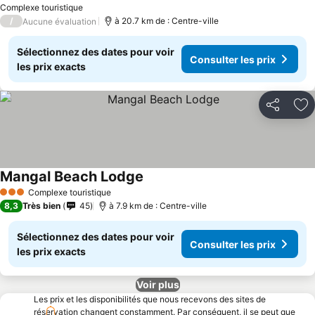
Complexe touristique
/
à 20.7 km de : Centre-ville
Aucune évaluation
Sélectionnez des dates pour voir
Consulter les prix
les prix exacts
Partager
Aj
Mangal Beach Lodge
Complexe touristique
3 Étoiles
8,3
Très bien
45
à 7.9 km de : Centre-ville
Sélectionnez des dates pour voir
Consulter les prix
les prix exacts
Voir plus
Les prix et les disponibilités que nous recevons des sites de
réservation changent constamment. Par conséquent, il se peut que