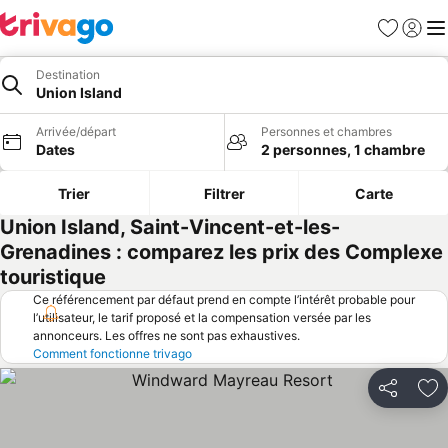
Favoris
Se con
Me
Destination
Union Island
Arrivée/départ
Personnes et chambres
Dates
2 personnes, 1 chambre
Trier
Filtrer
Carte
Union Island, Saint-Vincent-et-les-
Grenadines : comparez les prix des Complexe
touristique
Ce référencement par défaut prend en compte l’intérêt probable pour
l’utilisateur, le tarif proposé et la compensation versée par les
annonceurs. Les offres ne sont pas exhaustives.
Comment fonctionne trivago
Partager
Aj