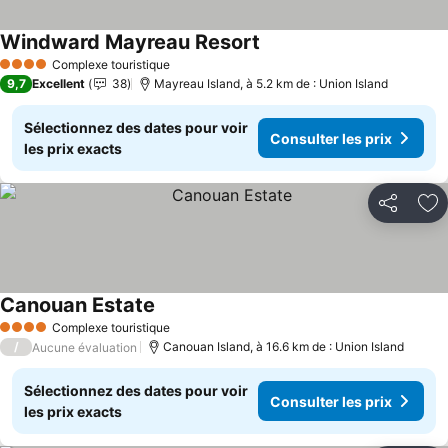
Windward Mayreau Resort
Complexe touristique
4 Étoiles
9,7
Excellent
38
Mayreau Island, à 5.2 km de : Union Island
Sélectionnez des dates pour voir
Consulter les prix
les prix exacts
Partager
Aj
Canouan Estate
Complexe touristique
4 Étoiles
/
Canouan Island, à 16.6 km de : Union Island
Aucune évaluation
Sélectionnez des dates pour voir
Consulter les prix
les prix exacts