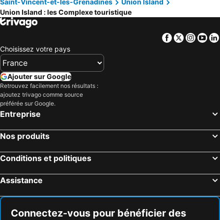
Saint-Vincent-et-les-Grenadines
Union Island
Union Island : les Complexe touristique
Facebook
Twitter
Insta
Yo
Choisissez votre pays
Ajouter sur Google
Retrouvez facilement nos résultats :
ajoutez trivago comme source
préférée sur Google.
Entreprise
Nos produits
Conditions et politiques
Assistance
Connectez-vous pour bénéficier des