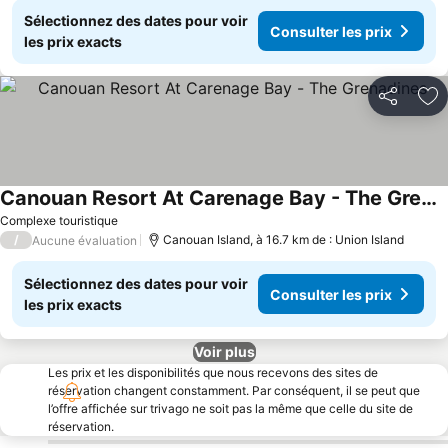
Sélectionnez des dates pour voir
Consulter les prix
les prix exacts
Partager
Aj
Canouan Resort At Carenage Bay - The Grenadines
Complexe touristique
/
Canouan Island, à 16.7 km de : Union Island
Aucune évaluation
Sélectionnez des dates pour voir
Consulter les prix
les prix exacts
Voir plus
Les prix et les disponibilités que nous recevons des sites de
réservation changent constamment. Par conséquent, il se peut que
l’offre affichée sur trivago ne soit pas la même que celle du site de
réservation.