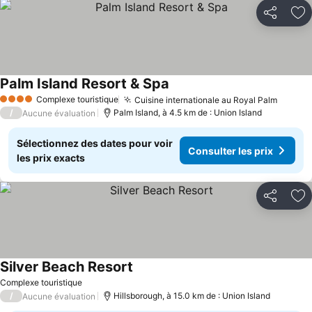
Partager
Aj
Palm Island Resort & Spa
Complexe touristique
Cuisine internationale au Royal Palm
4 Étoiles
/
Palm Island, à 4.5 km de : Union Island
Aucune évaluation
Sélectionnez des dates pour voir
Consulter les prix
les prix exacts
Partager
Aj
Silver Beach Resort
Complexe touristique
/
Hillsborough, à 15.0 km de : Union Island
Aucune évaluation