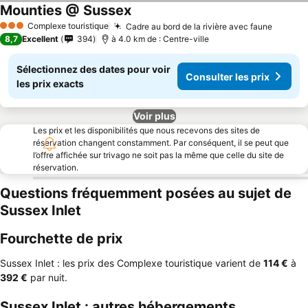
Mounties @ Sussex
Complexe touristique
Cadre au bord de la rivière avec faune
3 Étoiles
8,7
Excellent
394
à 4.0 km de : Centre-ville
Sélectionnez des dates pour voir
Consulter les prix
les prix exacts
Voir plus
Les prix et les disponibilités que nous recevons des sites de
réservation changent constamment. Par conséquent, il se peut que
l’offre affichée sur trivago ne soit pas la même que celle du site de
réservation.
Questions fréquemment posées au sujet de
Sussex Inlet
Fourchette de prix
Sussex Inlet : les prix des Complexe touristique varient de
‎114 €
à
‎392 €
par nuit.
Sussex Inlet : autres hébergements