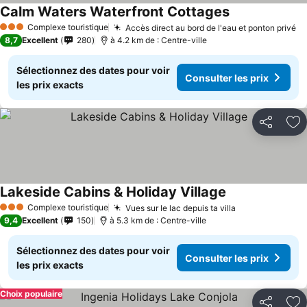
Calm Waters Waterfront Cottages
Complexe touristique
Accès direct au bord de l'eau et ponton privé
3 Étoiles
8,7
Excellent
280
à 4.2 km de : Centre-ville
Sélectionnez des dates pour voir
Consulter les prix
les prix exacts
Partager
Aj
Lakeside Cabins & Holiday Village
Complexe touristique
Vues sur le lac depuis ta villa
3 Étoiles
9,4
Excellent
150
à 5.3 km de : Centre-ville
Sélectionnez des dates pour voir
Consulter les prix
les prix exacts
Choix populaire