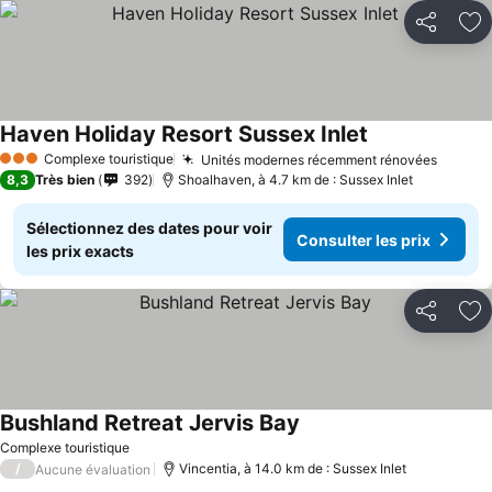
Partager
Aj
Haven Holiday Resort Sussex Inlet
Complexe touristique
Unités modernes récemment rénovées
3 Étoiles
8,3
Très bien
392
Shoalhaven, à 4.7 km de : Sussex Inlet
Sélectionnez des dates pour voir
Consulter les prix
les prix exacts
Partager
Aj
Bushland Retreat Jervis Bay
Complexe touristique
/
Vincentia, à 14.0 km de : Sussex Inlet
Aucune évaluation