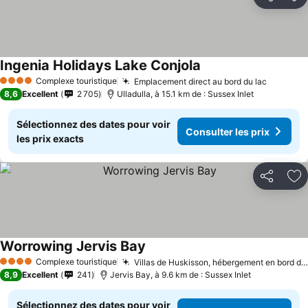
Partager
Aj
Ingenia Holidays Lake Conjola
Complexe touristique
Emplacement direct au bord du lac
4 Étoiles
8,6
Excellent
2 705
Ulladulla, à 15.1 km de : Sussex Inlet
Sélectionnez des dates pour voir
Consulter les prix
les prix exacts
Partager
Aj
Worrowing Jervis Bay
Complexe touristique
Villas de Huskisson, hébergement en bord de mer
4 Étoiles
8,9
Excellent
241
Jervis Bay, à 9.6 km de : Sussex Inlet
Sélectionnez des dates pour voir