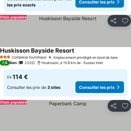
Consulter les prix
les prix exacts
Choix populaire
Partager
Aj
Huskisson Bayside Resort
Complexe touristique
Emplacement privilégié en bord de baie
3 Étoiles
7,8
Bien
2 022
Huskisson, à 15.8 km de : Sussex Inlet
114 €
De
Consulter les prix de
3 sites
Consulter les prix
Choix populaire
Partager
Aj