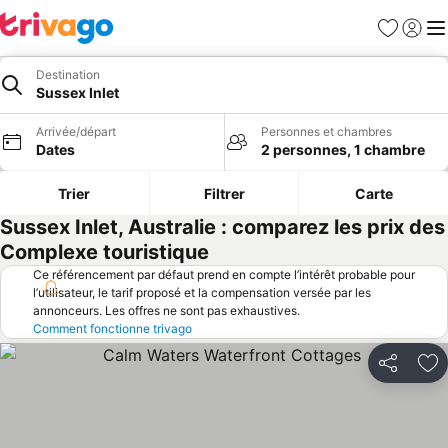
Favoris
Se con
Me
Destination
Sussex Inlet
Arrivée/départ
Personnes et chambres
Dates
2 personnes, 1 chambre
Trier
Filtrer
Carte
Sussex Inlet, Australie : comparez les prix des
Complexe touristique
Ce référencement par défaut prend en compte l’intérêt probable pour
l’utilisateur, le tarif proposé et la compensation versée par les
annonceurs. Les offres ne sont pas exhaustives.
Comment fonctionne trivago
Partager
Aj