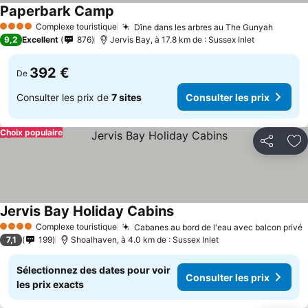
Paperbark Camp
Complexe touristique
Dîne dans les arbres au The Gunyah
4 Étoiles
9,2
Excellent
876
Jervis Bay, à 17.8 km de : Sussex Inlet
392 €
De
Consulter les prix de
7 sites
Consulter les prix
Choix populaire
Partager
Aj
Jervis Bay Holiday Cabins
Complexe touristique
Cabanes au bord de l'eau avec balcon privé
4 Étoiles
7,1
199
Shoalhaven, à 4.0 km de : Sussex Inlet
Sélectionnez des dates pour voir
Consulter les prix
les prix exacts