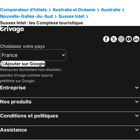
Comparateur d'hôtels
Australie et Océanie
Australie
Nouvelle-Galles-du-Sud
Sussex Inlet
Sussex Inlet : les Complexe touristique
Facebook
Twitter
Insta
Yo
Choisissez votre pays
Ajouter sur Google
Retrouvez facilement nos résultats :
ajoutez trivago comme source
préférée sur Google.
Entreprise
Nos produits
Conditions et politiques
Assistance