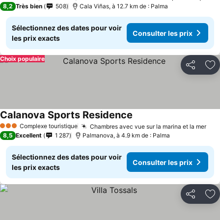
4 Étoiles
8,2
Très bien
508
Cala Viñas, à 12.7 km de : Palma
Sélectionnez des dates pour voir
Consulter les prix
les prix exacts
Choix populaire
Partager
Aj
Calanova Sports Residence
Complexe touristique
Chambres avec vue sur la marina et la mer
3 Étoiles
8,5
Excellent
1 287
Palmanova, à 4.9 km de : Palma
Sélectionnez des dates pour voir
Consulter les prix
les prix exacts
Partager
Aj