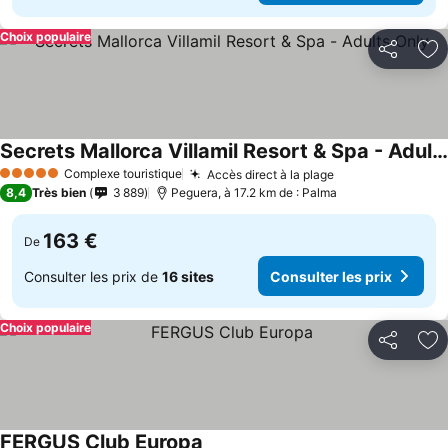
Choix populaire
Partager
Aj
Secrets Mallorca Villamil Resort & Spa - Adults Only
Complexe touristique
Accès direct à la plage
5 Étoiles
8,4
Très bien
3 889
Peguera, à 17.2 km de : Palma
163 €
De
Consulter les prix de
16 sites
Consulter les prix
Choix populaire
Partager
Aj
FERGUS Club Europa