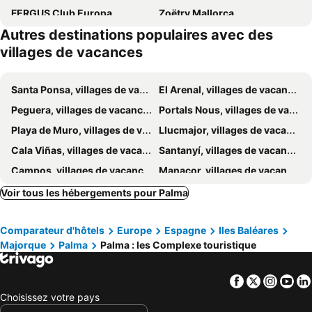
FERGUS Club Europa
Zoëtry Mallorca
Autres destinations populaires avec des
villages de vacances
Santa Ponsa, villages de vacances
El Arenal, villages de vacances
Peguera, villages de vacances
Portals Nous, villages de vacances
Playa de Muro, villages de vacances
Llucmajor, villages de vacances
Cala Viñas, villages de vacances
Santanyí, villages de vacances
Campos, villages de vacances
Manacor, villages de vacances
Palmanova, villages de vacances
Ariany, villages de vacances
Voir tous les hébergements pour Palma
Felanitx, villages de vacances
Comparateur d'hôtels
Europe
Espagne
Iles Baléares
Majorque
Palma
Palma : les Complexe touristique
Facebook
Twitter
Insta
Yo
Choisissez votre pays