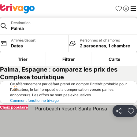
Favoris
Se con
Me
Destination
Palma
Arrivée/départ
Personnes et chambres
Dates
2 personnes, 1 chambre
Trier
Filtrer
Carte
Palma, Espagne : comparez les prix des
Complexe touristique
Ce référencement par défaut prend en compte l’intérêt probable pour
l’utilisateur, le tarif proposé et la compensation versée par les
annonceurs. Les offres ne sont pas exhaustives.
Comment fonctionne trivago
Choix populaire
Partager
Aj