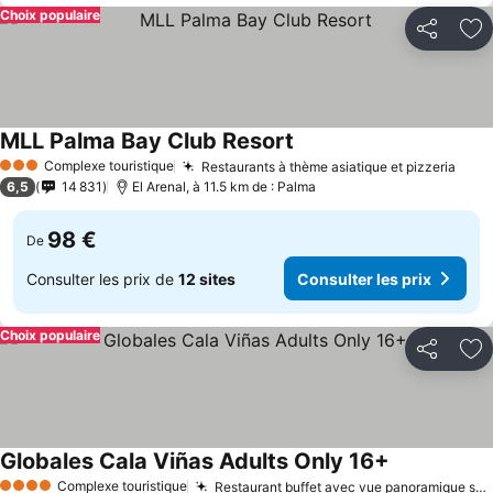
Choix populaire
Partager
Aj
MLL Palma Bay Club Resort
Complexe touristique
Restaurants à thème asiatique et pizzeria
3 Étoiles
6,5
14 831
El Arenal, à 11.5 km de : Palma
98 €
De
Consulter les prix de
12 sites
Consulter les prix
Choix populaire
Partager
Aj
Globales Cala Viñas Adults Only 16+
Complexe touristique
Restaurant buffet avec vue panoramique sur la mer