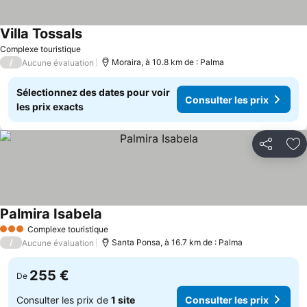
Villa Tossals
Complexe touristique
/
Moraira, à 10.8 km de : Palma
Aucune évaluation
Sélectionnez des dates pour voir
Consulter les prix
les prix exacts
Partager
Aj
Palmira Isabela
Complexe touristique
3 Étoiles
/
Santa Ponsa, à 16.7 km de : Palma
Aucune évaluation
255 €
De
Consulter les prix de
1 site
Consulter les prix