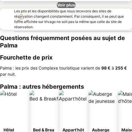
Voir plus
Les prix et les disponibilités que nous recevons des sites de
réservation changent constamment. Par conséquent, il se peut que
l’offre affichée sur trivago ne soit pas la même que celle du site de
réservation.
Questions fréquemment posées au sujet de
Palma
Fourchette de prix
Palma : les prix des Complexe touristique varient de
‎98 €
à
‎255 €
par nuit.
Palma : autres hébergements
Hôtel
Bed & Brea
Appart’hôt
Auberge
Mais