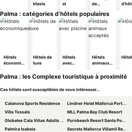
kfasts
el
de
d’hô
jeunesse
Palma : catégories d’hôtels populaires
Hôtels
Hôtels de
Hôtels
Hôtels
Hôtel
économiq
luxe
avec
animaux
ues
piscine
acceptés
Palma : les Complexe touristique à proximité
Ces hôtels sont susceptibles de vous intéresser...
Calanova Sports Residence
Lindner Hotel Mallorca Portals Nous, part of JdV by Hyatt
Villa Tossals
MLL Palma Bay Club Resort
Globales Cala Viñas Adults Only 16+
Purobeach Resort Santa Ponsa
Palmira Isabela
Secrets Mallorca Villamil Resort & Spa - Adults Only