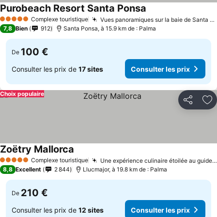
Purobeach Resort Santa Ponsa
Complexe touristique
Vues panoramiques sur la baie de Santa Ponsa
5 Étoiles
7,8
Bien
912
Santa Ponsa, à 15.9 km de : Palma
100 €
De
Consulter les prix de
17 sites
Consulter les prix
Choix populaire
Partager
Aj
Zoëtry Mallorca
Complexe touristique
Une expérience culinaire étoilée au guide Michelin
5 Étoiles
8,8
Excellent
2 844
Llucmajor, à 19.8 km de : Palma
210 €
De
Consulter les prix de
12 sites
Consulter les prix