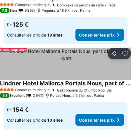
Complexe touristique
Complexe de jardins de style village
4 Étoiles
7,8
Bien
9 395
Peguera, à 18.6 km de : Palma
125 €
De
Consulter les prix de
19 sites
Consulter les prix
Choix populaire
Partager
Aj
Lindner Hotel Mallorca Portals Nous, part of JdV by Hyatt
Complexe touristique
Gastronomie du Chumbo Pool Bar
4 Étoiles
9,1
Excellent
3 647
Portals Nous, à 6.5 km de : Palma
154 €
De
Consulter les prix de
10 sites
Consulter les prix