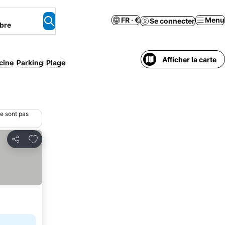
FR · €
Menu
Se connecter
bre
Afficher la carte
cine
Parking
Plage
ne sont pas
Ajouter à mes favoris
Partager