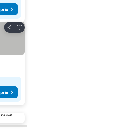
 prix
Ajouter à mes favoris
Partager
 prix
 ne soit