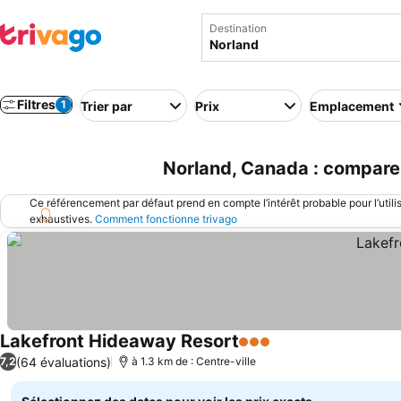
Destination
Filtres
1
Trier par
Prix
Emplacement
Norland, Canada : comparez
Ce référencement par défaut prend en compte l’intérêt probable pour l’utili
exhaustives.
Comment fonctionne trivago
Lakefront Hideaway Resort
3 Étoiles
(64 évaluations)
7,2
à 1.3 km de : Centre-ville