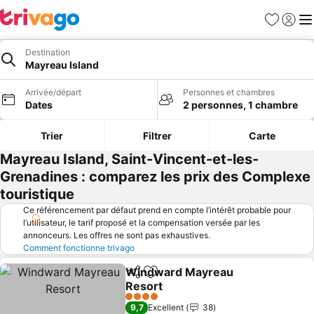
Favoris
Se con
Me
Destination
Mayreau Island
Arrivée/départ
Personnes et chambres
Dates
2 personnes, 1 chambre
Trier
Filtrer
Carte
Mayreau Island, Saint-Vincent-et-les-
Grenadines : comparez les prix des Complexe
touristique
Ce référencement par défaut prend en compte l’intérêt probable pour
l’utilisateur, le tarif proposé et la compensation versée par les
annonceurs. Les offres ne sont pas exhaustives.
Comment fonctionne trivago
Windward Mayreau
Partager
Ajouter à mes favoris
Resort
4 Étoiles
9,7
Excellent
38