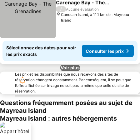
Carenage Bay - The
Grenadines
/
Aucune évaluation
Canouan Island, à 11.1 km de : Mayreau
Island
Sélectionnez des dates pour voir
Consulter les prix
les prix exacts
Voir plus
Les prix et les disponibilités que nous recevons des sites de
réservation changent constamment. Par conséquent, il se peut que
l’offre affichée sur trivago ne soit pas la même que celle du site de
réservation.
Questions fréquemment posées au sujet de
Mayreau Island
Mayreau Island : autres hébergements