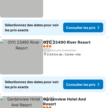
Sélectionnez des dates pour voir
Consulter les prix
les prix exacts
OYO 23490 River Resort
Partager
Ajouter à mes favoris
C
3 Étoiles
/
Aucune évaluation
à 9.6 km de : Centre-ville
Sélectionnez des dates pour voir
Consulter les prix
les prix exacts
Gardenview Hotel And
Partager
Ajouter à mes favoris
Resort