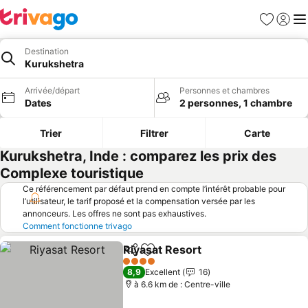
Favoris
Se con
Me
Destination
Kurukshetra
Arrivée/départ
Personnes et chambres
Dates
2 personnes, 1 chambre
Trier
Filtrer
Carte
Kurukshetra, Inde : comparez les prix des
Complexe touristique
Ce référencement par défaut prend en compte l’intérêt probable pour
l’utilisateur, le tarif proposé et la compensation versée par les
annonceurs. Les offres ne sont pas exhaustives.
Comment fonctionne trivago
Riyasat Resort
Partager
Ajouter à mes favoris
Consulter le
4 Étoiles
8,9
Excellent
16
à 6.6 km de : Centre-ville