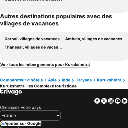
Autres destinations populaires avec des
villages de vacances
Karnal, villages de vacances
Ambala, villages de vacances
Thanesar, villages de vacances
Voir tous les hébergements pour Kurukshetra
Comparateur d'hôtels
Asie
Inde
Haryana
Kurukshetra
Kurukshetra : les Complexe touristique
Facebook
Twitter
Insta
Yo
Choisissez votre pays
Ajouter sur Google