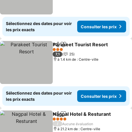
Sélectionnez des dates pour voir
Consulter les prix
les prix exacts
Parakeet Tourist Resort
Partager
Ajouter à mes favoris
Co
3 Étoiles
7,1
25
à 1.4 km de : Centre-ville
Sélectionnez des dates pour voir
Consulter les prix
les prix exacts
Nagpal Hotel & Resturant
Partager
Ajouter à mes favoris
C
4 Étoiles
/
Aucune évaluation
à 21.2 km de : Centre-ville