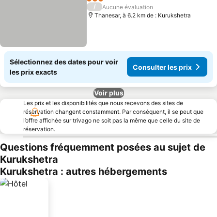
Consulter les prix
3 Étoiles
/
Aucune évaluation
Thanesar, à 6.2 km de : Kurukshetra
Sélectionnez des dates pour voir
Consulter les prix
les prix exacts
Voir plus
Les prix et les disponibilités que nous recevons des sites de
réservation changent constamment. Par conséquent, il se peut que
l’offre affichée sur trivago ne soit pas la même que celle du site de
réservation.
Questions fréquemment posées au sujet de
Kurukshetra
Kurukshetra : autres hébergements