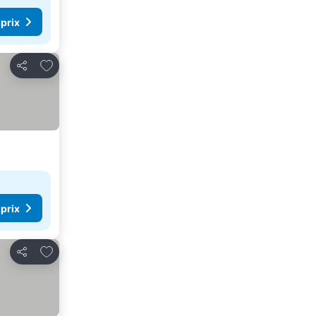
 prix
Ajouter à mes favoris
Partager
 prix
Ajouter à mes favoris
Partager