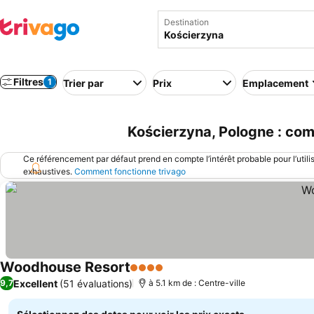
Destination
Filtres
1
Trier par
Prix
Emplacement
Kościerzyna, Pologne : com
Ce référencement par défaut prend en compte l’intérêt probable pour l’utili
exhaustives.
Comment fonctionne trivago
Woodhouse Resort
4 Étoiles
Consulter les prix
Excellent
(51 évaluations)
9,7
à 5.1 km de : Centre-ville