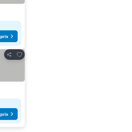
 prix
Ajouter à mes favoris
Partager
 prix