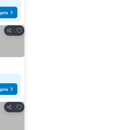
 prix
Ajouter à mes favoris
Partager
 prix
Ajouter à mes favoris
Partager