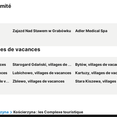
imité
Zajazd Nad Stawem w Grabówku
Adler Medical Spa
ages de vacances
nces
Starogard Gdański, villages de vacances
Bytów, villages de vac
nces
Lubichowo, villages de vacances
Kartuzy, villages de v
nces
Zblewo, villages de vacances
Stara Kiszewa, villages de
rzyna
Kościerzyna : les Complexe touristique