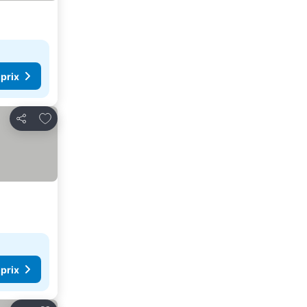
 prix
Ajouter à mes favoris
Partager
 prix