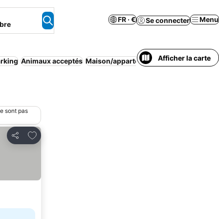
FR · €
Menu
Se connecter
bre
Afficher la carte
rking
Animaux acceptés
Maison/appartement entier
Complexe t
ne sont pas
Ajouter à mes favoris
Partager