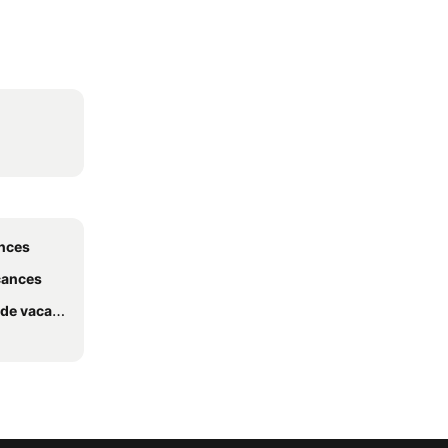
ances
acances
 vacances