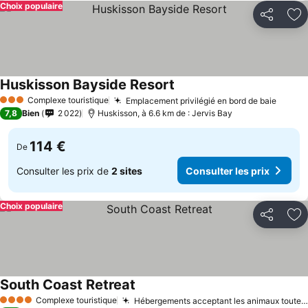
Choix populaire
Partager
Aj
Huskisson Bayside Resort
Complexe touristique
Emplacement privilégié en bord de baie
3 Étoiles
7,8
Bien
2 022
Huskisson, à 6.6 km de : Jervis Bay
114 €
De
Consulter les prix de
2 sites
Consulter les prix
Choix populaire
Partager
Aj
South Coast Retreat
Complexe touristique
Hébergements acceptant les animaux toute l'année
4 Étoiles