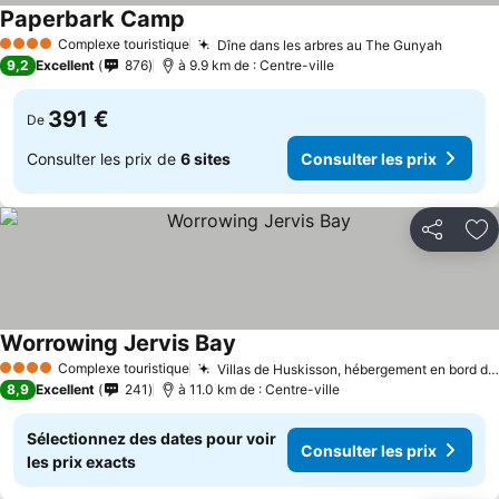
Paperbark Camp
Complexe touristique
Dîne dans les arbres au The Gunyah
4 Étoiles
9,2
Excellent
876
à 9.9 km de : Centre-ville
391 €
De
Consulter les prix de
6 sites
Consulter les prix
Partager
Aj
Worrowing Jervis Bay
Complexe touristique
Villas de Huskisson, hébergement en bord de mer
4 Étoiles
8,9
Excellent
241
à 11.0 km de : Centre-ville
Sélectionnez des dates pour voir
Consulter les prix
les prix exacts