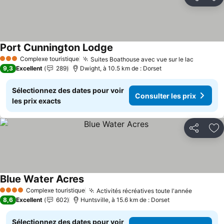
Partager
Aj
Port Cunnington Lodge
Consulter les prix
Complexe touristique
Suites Boathouse avec vue sur le lac
Consulte
3 Étoiles
9,3
Excellent
289
Dwight, à 10.5 km de : Dorset
Sélectionnez des dates pour voir
Consulter les prix
les prix exacts
Partager
Aj
Blue Water Acres
Consulter les prix
Complexe touristique
Activités récréatives toute l'année
Consulte
4 Étoiles
8,6
Excellent
602
Huntsville, à 15.6 km de : Dorset
Sélectionnez des dates pour voir