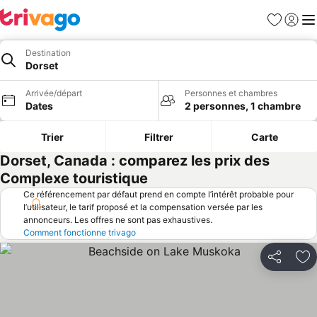
Favoris
Se con
Me
Destination
Dorset
Arrivée/départ
Personnes et chambres
Dates
2 personnes, 1 chambre
Trier
Filtrer
Carte
Dorset, Canada : comparez les prix des
Complexe touristique
Ce référencement par défaut prend en compte l’intérêt probable pour
l’utilisateur, le tarif proposé et la compensation versée par les
annonceurs. Les offres ne sont pas exhaustives.
Comment fonctionne trivago
Partager
Aj