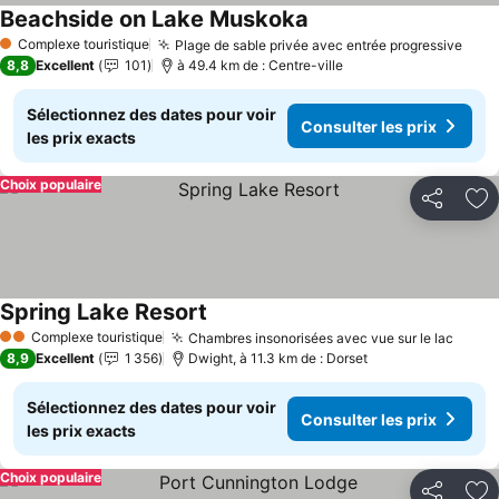
Beachside on Lake Muskoka
Consulter les prix
Complexe touristique
Plage de sable privée avec entrée progressive
Cons
1 Étoiles
8,8
Excellent
101
à 49.4 km de : Centre-ville
Sélectionnez des dates pour voir
Consulter les prix
les prix exacts
Choix populaire
Partager
Aj
Spring Lake Resort
Consulter les prix
Complexe touristique
Chambres insonorisées avec vue sur le lac
Consu
2 Étoiles
8,9
Excellent
1 356
Dwight, à 11.3 km de : Dorset
Sélectionnez des dates pour voir
Consulter les prix
les prix exacts
Choix populaire