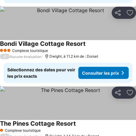
Partager
Aj
Bondi Village Cottage Resort
Consulter les prix
Complexe touristique
3 Étoiles
/
Dwight, à 11.2 km de : Dorset
Aucune évaluation
Sélectionnez des dates pour voir
Consulter les prix
les prix exacts
Partager
Aj
The Pines Cottage Resort
Consulter les prix
Complexe touristique
1 Étoiles