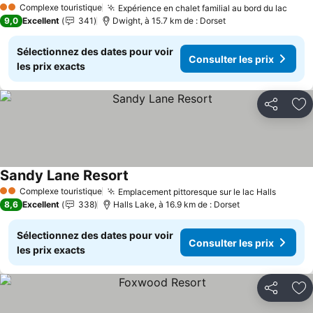
Complexe touristique
Expérience en chalet familial au bord du lac
Consu
2 Étoiles
9,0
Excellent
341
Dwight, à 15.7 km de : Dorset
Sélectionnez des dates pour voir
Consulter les prix
les prix exacts
Partager
Aj
Sandy Lane Resort
Consulter les prix
Complexe touristique
Emplacement pittoresque sur le lac Halls
Consult
2 Étoiles
8,6
Excellent
338
Halls Lake, à 16.9 km de : Dorset
Sélectionnez des dates pour voir
Consulter les prix
les prix exacts
Partager
Aj