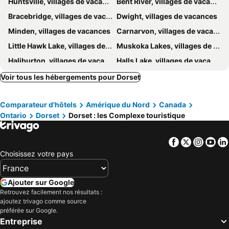
Huntsville, villages de vacances
Bent River, villages de vacances
Bracebridge, villages de vacances
Dwight, villages de vacances
Minden, villages de vacances
Carnarvon, villages de vacances
Little Hawk Lake, villages de vacances
Muskoka Lakes, villages de vacances
Haliburton, villages de vacances
Halls Lake, villages de vacances
Algonquin Park, villages de vacances
Voir tous les hébergements pour Dorset
Comparateur d'hôtels
Amérique du Nord
Canada
Ontario
Dorset
Dorset : les Complexe touristique
Facebook
Twitter
Insta
Yo
Choisissez votre pays
Ajouter sur Google
Retrouvez facilement nos résultats :
ajoutez trivago comme source
préférée sur Google.
Entreprise