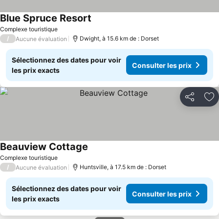
Blue Spruce Resort
Consulter les prix
Complexe touristique
/
Dwight, à 15.6 km de : Dorset
Aucune évaluation
Sélectionnez des dates pour voir
Consulter les prix
les prix exacts
Partager
Aj
Beauview Cottage
Consulter les prix
Complexe touristique
/
Huntsville, à 17.5 km de : Dorset
Aucune évaluation
Sélectionnez des dates pour voir
Consulter les prix
les prix exacts