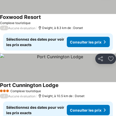
Foxwood Resort
Consulter les prix
Complexe touristique
/
Dwight, à 8.3 km de : Dorset
Aucune évaluation
Sélectionnez des dates pour voir
Consulter les prix
les prix exacts
Partager
Aj
Port Cunnington Lodge
Consulter les prix
Complexe touristique
3 Étoiles
/
Dwight, à 10.5 km de : Dorset
Aucune évaluation
Sélectionnez des dates pour voir
Consulter les prix
les prix exacts