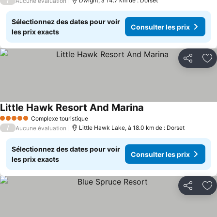
/
Dwight, à 14.7 km de : Dorset
Aucune évaluation
Sélectionnez des dates pour voir
Consulter les prix
les prix exacts
Partager
Aj
Little Hawk Resort And Marina
Consulter les prix
Complexe touristique
5 Étoiles
/
Little Hawk Lake, à 18.0 km de : Dorset
Aucune évaluation
Sélectionnez des dates pour voir
Consulter les prix
les prix exacts
Partager
Aj