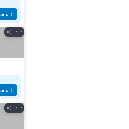
 prix
Ajouter à mes favoris
Partager
 prix
Ajouter à mes favoris
Partager