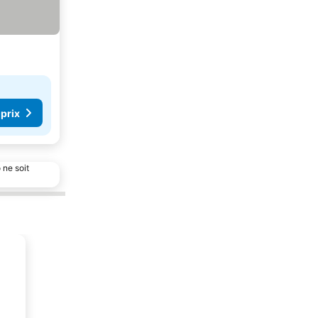
 prix
 ne soit