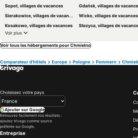
Sopot, villages de vacances
Gdańsk, villages de vacanc
Sierakowice, villages de vacances
Wicko, villages de vacances
Kosakowo, villages de vacances
Stezyca, villages de vacanc
Voir plus
Voir tous les hébergements pour Chmielno
Comparateur d'hôtels
Europe
Pologne
Pommern
Chmiel
Choisissez votre pays
Co
Co
Ajouter sur Google
Me
Retrouvez facilement nos résultats :
Dé
ajoutez trivago comme source
préférée sur Google.
Pr
Entreprise
In