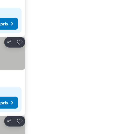
 prix
Ajouter à mes favoris
Partager
 prix
Ajouter à mes favoris
Partager