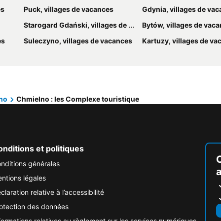
es
Puck, villages de vacances
Gdynia, villages de va
Starogard Gdański, villages de vacances
Bytów, villages de vac
es
Suleczyno, villages de vacances
Kartuzy, villages de v
no
Chmielno : les Complexe touristique
nditions et politiques
nditions générales
ntions légales
claration relative à l’accessibilité
otection des données
formations relatives au règlement sur les services numériques