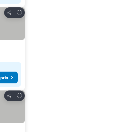
Ajouter à mes favoris
Partager
 prix
Ajouter à mes favoris
Partager