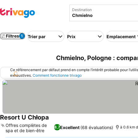
Destination
Filtres
1
Trier par
Prix
Emplacement
Chmielno, Pologne : compar
Ce référencement par défaut prend en compte l’intérêt probable pour l’utili
exhaustives.
Comment fonctionne trivago
Resort U Chłopa
Offres complètes de
Excellent
(68 évaluations)
8,7
à 0.6 km d
spa et de bien-être