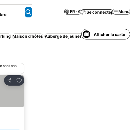
FR · €
Menu
Se connecter
bre
Afficher la carte
rking
Maison d’hôtes
Auberge de jeunesse
Camping
Familles
A
ne sont pas
Ajouter à mes favoris
Partager