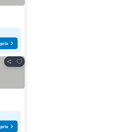
 prix
Ajouter à mes favoris
Partager
 prix