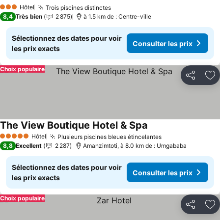
Consulter les prix
Hôtel
Trois piscines distinctes
Consulter les prix
3 Étoiles
8,4
Très bien
2 875
à 1.5 km de : Centre-ville
Sélectionnez des dates pour voir
Consulter les prix
les prix exacts
Choix populaire
Partager
Aj
The View Boutique Hotel & Spa
Consulter les prix
Hôtel
Plusieurs piscines bleues étincelantes
Consulter les pr
5 Étoiles
8,8
Excellent
2 287
Amanzimtoti, à 8.0 km de : Umgababa
Sélectionnez des dates pour voir
Consulter les prix
les prix exacts
Choix populaire
Partager
Aj