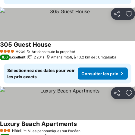
Partager
Aj
305 Guest House
Consulter les prix
Hôtel
Art dans toute la propriété
Consulter les prix
4 Étoiles
8,6
Excellent
2 201
Amanzimtoti, à 13.2 km de : Umgababa
Sélectionnez des dates pour voir
Consulter les prix
les prix exacts
Partager
Aj
Luxury Beach Apartments
Consulter les prix
Hôtel
Vues panoramiques sur l'océan
Consulter les prix
3 Étoiles