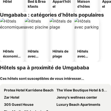
Hôtel
Bed & Brea
Appart’hôt
Maison
Appa
kfasts
el
d’hôtes
el
Umgababa : catégories d’hôtels populaires
Hôtels
Hôtels
Hôtels de
Hôtels
économiq
avec
plage
avec
ues
piscine
parking
Hôtels spa à proximité de Umgababa
Ces hôtels sont susceptibles de vous intéresser...
Protea Hotel Karridene Beach
The View Boutique Hotel & Spa
Zar Hotel
Jenny's wellness center
305 Guest House
Luxury Beach Apartments