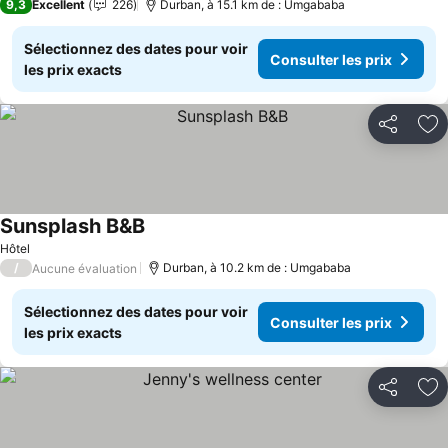
9,3
Excellent
226
Durban, à 15.1 km de : Umgababa
Sélectionnez des dates pour voir
Consulter les prix
les prix exacts
Partager
Aj
Sunsplash B&B
Consulter les prix
Hôtel
/
Durban, à 10.2 km de : Umgababa
Aucune évaluation
Sélectionnez des dates pour voir
Consulter les prix
les prix exacts
Partager
Aj