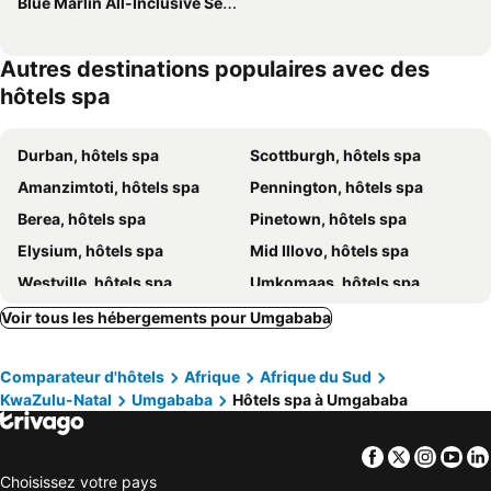
Blue Marlin All-Inclusive Seascape by Dream Resorts
Autres destinations populaires avec des
hôtels spa
Durban, hôtels spa
Scottburgh, hôtels spa
Amanzimtoti, hôtels spa
Pennington, hôtels spa
Berea, hôtels spa
Pinetown, hôtels spa
Elysium, hôtels spa
Mid Illovo, hôtels spa
Westville, hôtels spa
Umkomaas, hôtels spa
Hillcrest, hôtels spa
Warner Beach, hôtels spa
Voir tous les hébergements pour Umgababa
Comparateur d'hôtels
Afrique
Afrique du Sud
KwaZulu-Natal
Umgababa
Hôtels spa à Umgababa
Facebook
Twitter
Insta
Yo
Choisissez votre pays