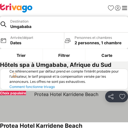
Favoris
Se con
Me
Destination
Umgababa
Arrivée/départ
Personnes et chambres
Dates
2 personnes, 1 chambre
Trier
Filtrer
Carte
Hôtels spa à Umgababa, Afrique du Sud
Ce référencement par défaut prend en compte l’intérêt probable pour
l’utilisateur, le tarif proposé et la compensation versée par les
annonceurs. Les offres ne sont pas exhaustives.
Comment fonctionne trivago
Choix populaire
Partager
Aj
Protea Hotel Karridene Beach