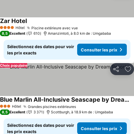
Zar Hotel
Consulter les prix
Hôtel
Piscine extérieure avec vue
Consulter les prix
4 Étoiles
8,5
Excellent
610
Amanzimtoti, à 8.0 km de : Umgababa
Sélectionnez des dates pour voir
Consulter les prix
les prix exacts
Choix populaire
Partager
Aj
Blue Marlin All-Inclusive Seascape by Dream Resorts
Consulter les prix
Hôtel
Grandes piscines extérieures
Consulter les prix
3 Étoiles
8,5
Excellent
3 371
Scottburgh, à 18.9 km de : Umgababa
Sélectionnez des dates pour voir
Consulter les prix
les prix exacts