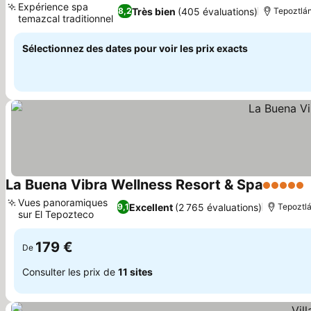
Expérience spa
Très bien
(405 évaluations)
8,2
Tepoztlán
temazcal traditionnel
Sélectionnez des dates pour voir les prix exacts
La Buena Vibra Wellness Resort & Spa
5 Étoiles
Vues panoramiques
Excellent
(2 765 évaluations)
9,1
Tepoztlá
sur El Tepozteco
179 €
De
Consulter les prix de
11 sites