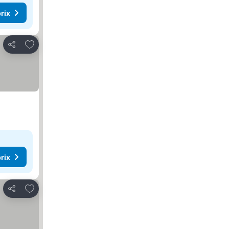
rix
Ajouter à mes favoris
Partager
rix
Ajouter à mes favoris
Partager