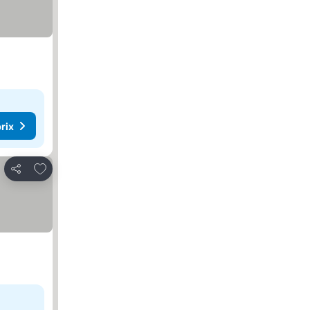
rix
Ajouter à mes favoris
Partager