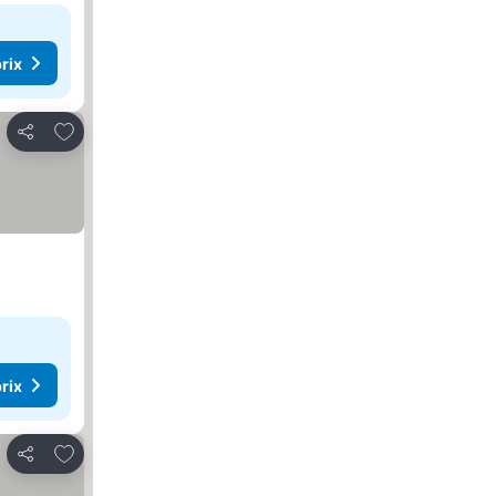
rix
Ajouter à mes favoris
Partager
rix
Ajouter à mes favoris
Partager