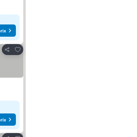
rix
Ajouter à mes favoris
Partager
rix