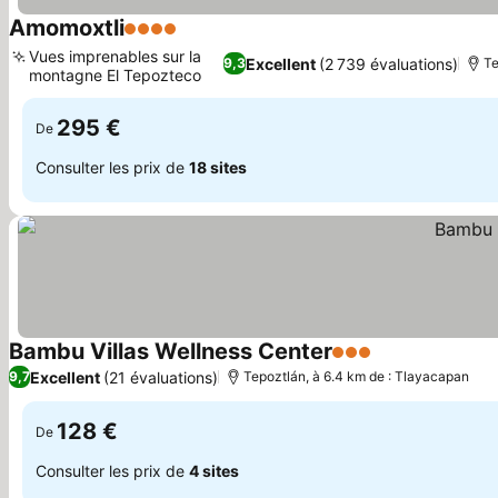
Amomoxtli
4 Étoiles
Vues imprenables sur la
Excellent
(2 739 évaluations)
9,3
Te
montagne El Tepozteco
295 €
De
Consulter les prix de
18 sites
Bambu Villas Wellness Center
3 Étoiles
Excellent
(21 évaluations)
9,7
Tepoztlán, à 6.4 km de : Tlayacapan
128 €
De
Consulter les prix de
4 sites