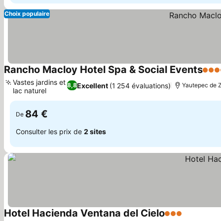
Choix populaire
Rancho Macloy Hotel Spa & Social Events
4 Éto
Vastes jardins et
Excellent
(1 254 évaluations)
8,8
Yautepec de Z
lac naturel
84 €
De
Consulter les prix de
2 sites
Hotel Hacienda Ventana del Cielo
3 Étoiles