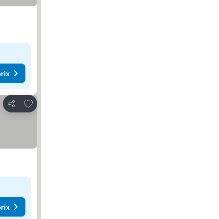
rix
Ajouter à mes favoris
Partager
rix