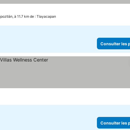
poztlán, à 11.7 km de : Tlayacapan
Consulter les p
Consulter les p