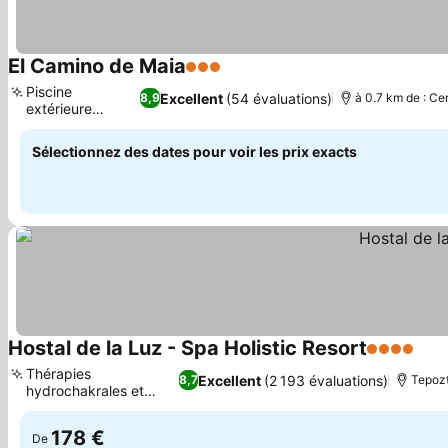
El Camino de Maia
3 Étoiles
Piscine
Excellent
(54 évaluations)
8,9
à 0.7 km de : Cen
extérieure
tranquille
Sélectionnez des dates pour voir les prix exacts
Hostal de la Luz - Spa Holistic Resort
4 Étoiles
Thérapies
Excellent
(2 193 évaluations)
8,7
Tepozt
hydrochakrales et
aquatiques
178 €
De