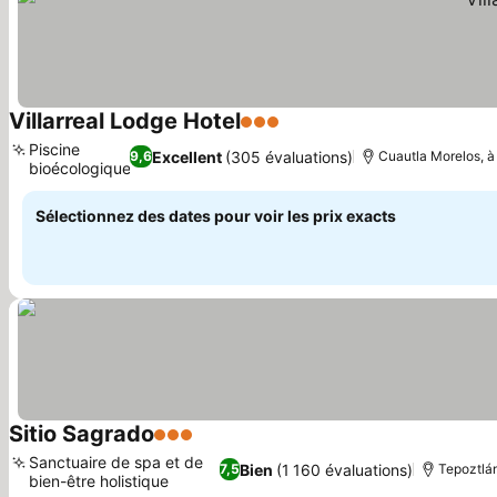
Villarreal Lodge Hotel
3 Étoiles
Piscine
Excellent
(305 évaluations)
9,6
Cuautla Morelos, à
bioécologique
Sélectionnez des dates pour voir les prix exacts
Sitio Sagrado
3 Étoiles
Sanctuaire de spa et de
Bien
(1 160 évaluations)
7,5
Tepoztlán
bien-être holistique