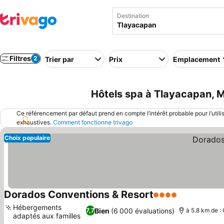
Destination
Filtres
2
Trier par
Prix
Emplacement
Hôtels spa à Tlayacapan, 
Ce référencement par défaut prend en compte l’intérêt probable pour l’utili
exhaustives.
Comment fonctionne trivago
Choix populaire
Dorados Conventions & Resort
4 Étoiles
Hébergements
Bien
(6 000 évaluations)
7,7
à 5.8 km de : 
adaptés aux familles