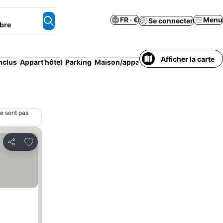
FR · €
Menu
Se connecter
bre
Afficher la carte
inclus
Appart’hôtel
Parking
Maison/appartement entier
Auberge 
ne sont pas
Ajouter à mes favoris
Partager