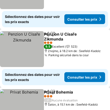
Sélectionnez des dates pour voir
Consulter les prix
les prix exacts
Penzion U Císaře
Partager
Ajouter à mes favoris
Zikmunda
3 Étoiles
9,5
Excellent
523
Znojmo, à 18.2 km de : Seefeld-Kadolz
Parking sécurisé dans la cour
Sélectionnez des dates pour voir
Consulter les prix
les prix exacts
Privat Bohemia
Partager
Ajouter à mes favoris
3 Étoiles
/
Aucune évaluation
Šatov, à 15.1 km de : Seefeld-Kadolz