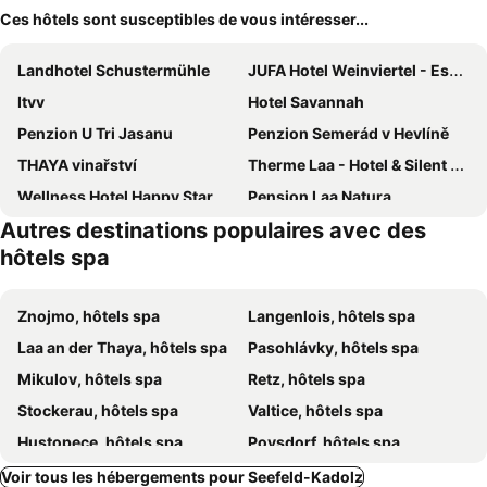
Ces hôtels sont susceptibles de vous intéresser...
Landhotel Schustermühle
JUFA Hotel Weinviertel - Eselsmühle
Itvv
Hotel Savannah
Penzion U Tri Jasanu
Penzion Semerád v Hevlíně
THAYA vinařství
Therme Laa - Hotel & Silent Spa
Wellness Hotel Happy Star
Pension Laa Natura
Autres destinations populaires avec des
Penzion Vinarstvi Konitz
Landgut & SPA Althof Retz
hôtels spa
Hotel Vinice Hnanice
TGM Hotel Residence
Rezidence Znojmo
Penzion U Císaře Zikmunda
Znojmo, hôtels spa
Langenlois, hôtels spa
Hotel Lechowitz
Hotel Katerina
Laa an der Thaya, hôtels spa
Pasohlávky, hôtels spa
PREMIUM Wellness & Wine Hotel Znojmo
Mikulov, hôtels spa
Retz, hôtels spa
Stockerau, hôtels spa
Valtice, hôtels spa
Hustopece, hôtels spa
Poysdorf, hôtels spa
Lednice, hôtels spa
Pavlov, hôtels spa
Voir tous les hébergements pour Seefeld-Kadolz