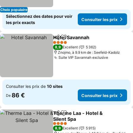
Choix populaire
Sélectionnez des dates pour voir
Consulter les prix
les prix exacts
Hotel Savannah
Partager
Ajouter à mes favoris
4 Étoiles
8,9
Excellent
5 362
Znojmo, à 9.9 km de : Seefeld-Kadolz
Suite VIP Savannah exclusive
Consulter les prix de
10 sites
86 €
Consulter les prix
De
Therme Laa - Hotel &
Partager
Ajouter à mes favoris
Silent Spa
4 Étoiles
8,9
Excellent
5 915