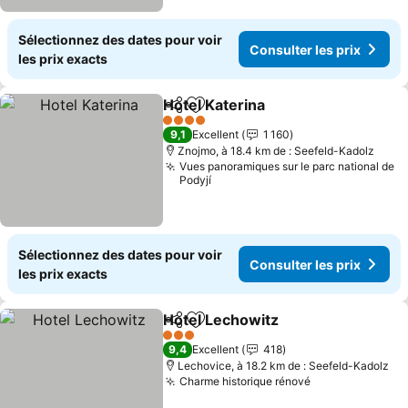
Sélectionnez des dates pour voir
Consulter les prix
les prix exacts
Hotel Katerina
Partager
Ajouter à mes favoris
4 Étoiles
9,1
Excellent
1 160
Znojmo, à 18.4 km de : Seefeld-Kadolz
Vues panoramiques sur le parc national de
Podyjí
Sélectionnez des dates pour voir
Consulter les prix
les prix exacts
Hotel Lechowitz
Partager
Ajouter à mes favoris
3 Étoiles
9,4
Excellent
418
Lechovice, à 18.2 km de : Seefeld-Kadolz
Charme historique rénové