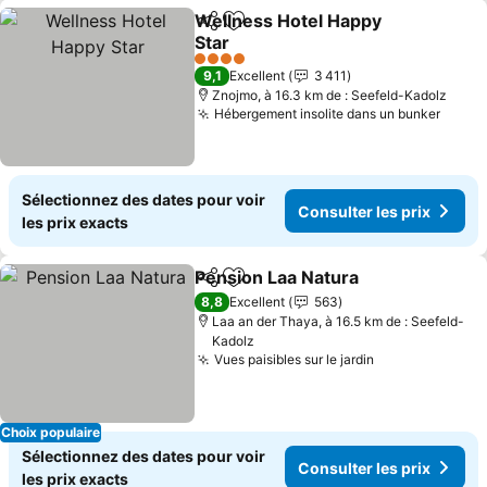
Wellness Hotel Happy
Partager
Ajouter à mes favoris
Star
4 Étoiles
9,1
Excellent
3 411
Znojmo, à 16.3 km de : Seefeld-Kadolz
Hébergement insolite dans un bunker
Sélectionnez des dates pour voir
Consulter les prix
les prix exacts
Pension Laa Natura
Partager
Ajouter à mes favoris
8,8
Excellent
563
Laa an der Thaya, à 16.5 km de : Seefeld-
Kadolz
Vues paisibles sur le jardin
Choix populaire
Sélectionnez des dates pour voir
Consulter les prix
les prix exacts