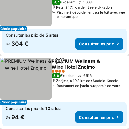
8,7
Excellent
1 668
Retz, à 17.1 km de : Seefeld-Kadolz
Piscine à débordement sur le toit avec vue
panoramique
Choix populaire
Consulter les prix de
5 sites
304 €
Consulter les prix
De
PREMIUM Wellness &
Partager
Ajouter à mes favoris
Wine Hotel Znojmo
4 Étoiles
8,6
Excellent
6 516
Znojmo, à 19.8 km de : Seefeld-Kadolz
Restaurant de jardin aux parois de verre
Choix populaire
Consulter les prix de
10 sites
94 €
Consulter les prix
De