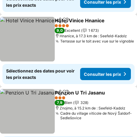
Consulter les prix
les prix exacts
Hotel Vinice Hnanice
Partager
Ajouter à mes favoris
4 Étoiles
9,0
Excellent
1 673
Hnanice, à 17.3 km de : Seefeld-Kadolz
Terrasse sur le toit avec vue sur le vignoble
Sélectionnez des dates pour voir
Consulter les prix
les prix exacts
Penzion U Tri Jasanu
Partager
Ajouter à mes favoris
3 Étoiles
7,9
Bien
328
Znojmo, à 15.2 km de : Seefeld-Kadolz
Cadre du village viticole de Nový Šaldorf-
Sedlešovice