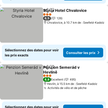
Styria Hotel Chvalovice
Partager
Ajouter à mes favoris
3 Étoiles
6,5
126
Chvalovice, à 10.7 km de : Seefeld-Kadolz
Sélectionnez des dates pour voir
Consulter les prix
les prix exacts
Penzion Semerád v
Partager
Ajouter à mes favoris
Hevlíně
3 Étoiles
8,8
Excellent
495
Hevlín, à 15.5 km de : Seefeld-Kadolz
Activités de vélo et de pêche
Sélectionnez des dates pour voir