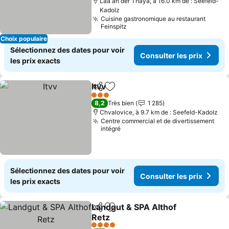
Laa an der Thaya, à 16.0 km de : Seefeld-
Kadolz
Cuisine gastronomique au restaurant
Feinspitz
Choix populaire
Sélectionnez des dates pour voir
Consulter les prix
les prix exacts
Itvv
Partager
Ajouter à mes favoris
3 Étoiles
8,2
Très bien
1 285
Chvalovice, à 9.7 km de : Seefeld-Kadolz
Centre commercial et de divertissement
intégré
Sélectionnez des dates pour voir
Consulter les prix
les prix exacts
Landgut & SPA Althof
Partager
Ajouter à mes favoris
Retz
4 Étoiles