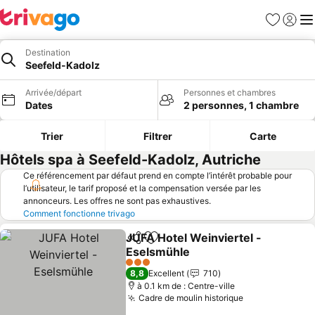
Favoris
Se con
Me
Destination
Seefeld-Kadolz
Arrivée/départ
Personnes et chambres
Dates
2 personnes, 1 chambre
Trier
Filtrer
Carte
Hôtels spa à Seefeld-Kadolz, Autriche
Ce référencement par défaut prend en compte l’intérêt probable pour
l’utilisateur, le tarif proposé et la compensation versée par les
annonceurs. Les offres ne sont pas exhaustives.
Comment fonctionne trivago
JUFA Hotel Weinviertel -
Partager
Ajouter à mes favoris
Eselsmühle
3 Étoiles
8,8
Excellent
710
à 0.1 km de : Centre-ville
Cadre de moulin historique