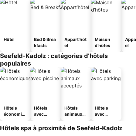
Hôtel
Bed & Brea
Appart’hôt
Maison
Appa
kfasts
el
d’hôtes
el
Seefeld-Kadolz : catégories d’hôtels
populaires
Hôtels
Hôtels
Hôtels
Hôtels
économiq
avec
animaux
avec
ues
piscine
acceptés
parking
Hôtels spa à proximité de Seefeld-Kadolz