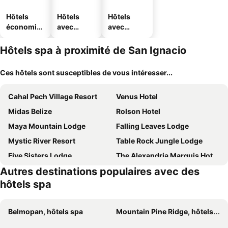
Hôtels
Hôtels
Hôtels
économiq
avec
avec
ues
piscine
parking
Hôtels spa à proximité de San Ignacio
Ces hôtels sont susceptibles de vous intéresser...
Cahal Pech Village Resort
Venus Hotel
Midas Belize
Rolson Hotel
Maya Mountain Lodge
Falling Leaves Lodge
Mystic River Resort
Table Rock Jungle Lodge
Five Sisters Lodge
The Alexandria Marquis Hotel and Resort
Autres destinations populaires avec des
Blancaneaux Lodge
hôtels spa
Belmopan, hôtels spa
Mountain Pine Ridge, hôtels spa