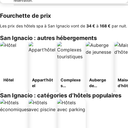
réservation.
Fourchette de prix
Les prix des hôtels spa à San Ignacio vont de
‎34 €
à
‎168 €
par nuit.
San Ignacio : autres hébergements
Hôtel
Appart’hôt
Complexe
Auberge
Mais
el
s
de
d’hô
touristique
jeunesse
San Ignacio : catégories d’hôtels populaires
s