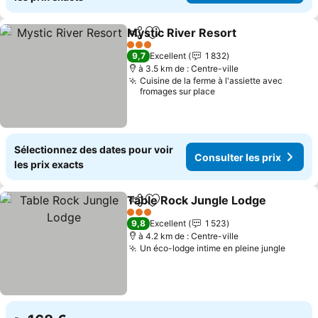
Mystic River Resort
Partager
Ajouter à mes favoris
3 Étoiles
9,7
Excellent
1 832
à 3.5 km de : Centre-ville
Cuisine de la ferme à l'assiette avec
fromages sur place
Sélectionnez des dates pour voir
Consulter les prix
les prix exacts
Table Rock Jungle Lodge
Partager
Ajouter à mes favoris
3 Étoiles
9,8
Excellent
1 523
à 4.2 km de : Centre-ville
Un éco-lodge intime en pleine jungle