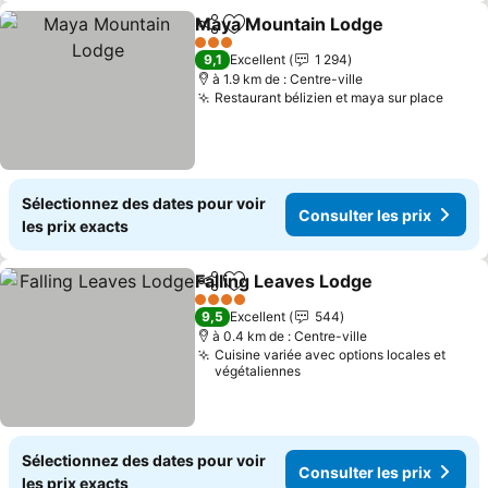
Maya Mountain Lodge
Partager
Ajouter à mes favoris
3 Étoiles
9,1
Excellent
1 294
à 1.9 km de : Centre-ville
Restaurant bélizien et maya sur place
Sélectionnez des dates pour voir
Consulter les prix
les prix exacts
Falling Leaves Lodge
Partager
Ajouter à mes favoris
4 Étoiles
9,5
Excellent
544
à 0.4 km de : Centre-ville
Cuisine variée avec options locales et
végétaliennes
Sélectionnez des dates pour voir
Consulter les prix
les prix exacts