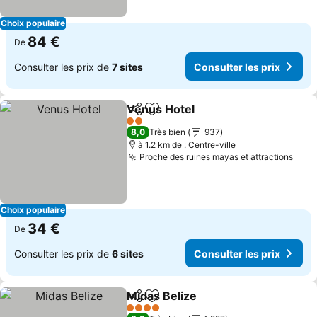
Choix populaire
84 €
De
Consulter les prix de
7 sites
Consulter les prix
Venus Hotel
Partager
Ajouter à mes favoris
2 Étoiles
8,0
Très bien
937
à 1.2 km de : Centre-ville
Proche des ruines mayas et attractions
Choix populaire
34 €
De
Consulter les prix de
6 sites
Consulter les prix
Midas Belize
Partager
Ajouter à mes favoris
4 Étoiles