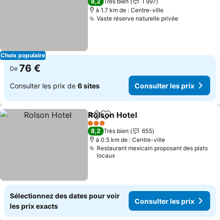
8,2
Très bien
1 997
à 1.7 km de : Centre-ville
Vaste réserve naturelle privée
Choix populaire
76 €
De
Consulter les prix de
6 sites
Consulter les prix
Rolson Hotel
Partager
Ajouter à mes favoris
3 Étoiles
8,2
Très bien
655
à 0.5 km de : Centre-ville
Restaurant mexicain proposant des plats
locaux
Sélectionnez des dates pour voir
Consulter les prix
les prix exacts