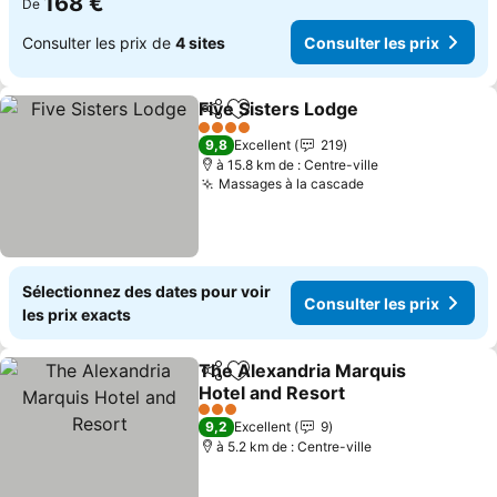
168 €
De
Consulter les prix de
4 sites
Consulter les prix
Five Sisters Lodge
Partager
Ajouter à mes favoris
4 Étoiles
9,8
Excellent
219
à 15.8 km de : Centre-ville
Massages à la cascade
Sélectionnez des dates pour voir
Consulter les prix
les prix exacts
The Alexandria Marquis
Partager
Ajouter à mes favoris
Hotel and Resort
3 Étoiles
9,2
Excellent
9
à 5.2 km de : Centre-ville