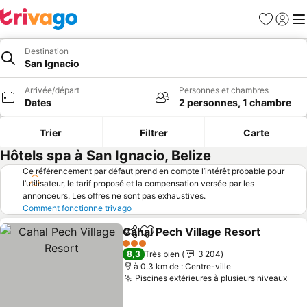
Favoris
Se con
Me
Destination
San Ignacio
Arrivée/départ
Personnes et chambres
Dates
2 personnes, 1 chambre
Trier
Filtrer
Carte
Hôtels spa à San Ignacio, Belize
Ce référencement par défaut prend en compte l’intérêt probable pour
l’utilisateur, le tarif proposé et la compensation versée par les
annonceurs. Les offres ne sont pas exhaustives.
Comment fonctionne trivago
Cahal Pech Village Resort
Partager
Ajouter à mes favoris
3 Étoiles
8,3
Très bien
3 204
à 0.3 km de : Centre-ville
Piscines extérieures à plusieurs niveaux