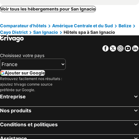
Voir tous les hébergements pour San Ignacio
Comparateur d'hôtels
Amérique Centrale et du Sud
Belize
Cayo District
San Ignacio
Hôtels spa à San Ignacio
Facebook
Twitter
Insta
Yo
Choisissez votre pays
Ajouter sur Google
Retrouvez facilement nos résultats :
ajoutez trivago comme source
préférée sur Google.
Entreprise
Nos produits
Conditions et politiques
Assistance