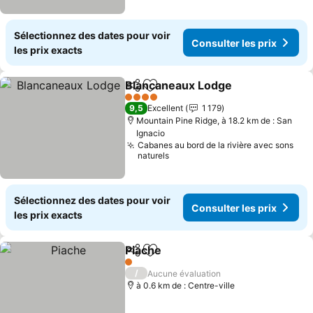
Sélectionnez des dates pour voir
Consulter les prix
les prix exacts
Blancaneaux Lodge
Partager
Ajouter à mes favoris
4 Étoiles
9,5
Excellent
1 179
Mountain Pine Ridge, à 18.2 km de : San
Ignacio
Cabanes au bord de la rivière avec sons
naturels
Sélectionnez des dates pour voir
Consulter les prix
les prix exacts
Piache
Partager
Ajouter à mes favoris
1 Étoiles
/
Aucune évaluation
à 0.6 km de : Centre-ville