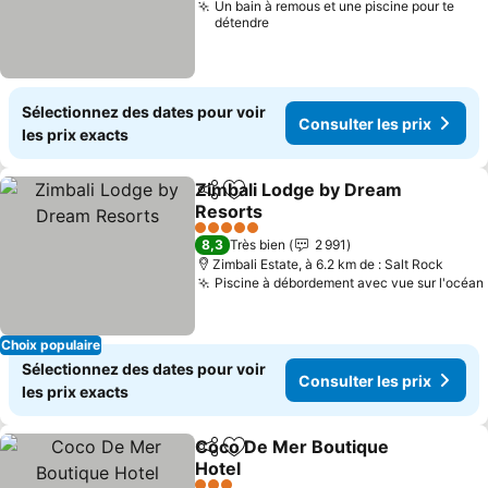
Un bain à remous et une piscine pour te
détendre
Sélectionnez des dates pour voir
Consulter les prix
les prix exacts
Zimbali Lodge by Dream
Partager
Ajouter à mes favoris
Resorts
Consulter les prix
5 Étoiles
8,3
Très bien
2 991
Zimbali Estate, à 6.2 km de : Salt Rock
Piscine à débordement avec vue sur l'océan
Choix populaire
Sélectionnez des dates pour voir
Consulter les prix
les prix exacts
Coco De Mer Boutique
Partager
Ajouter à mes favoris
Hotel