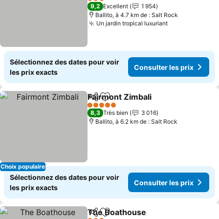
Consulter les prix
3 Étoiles
9,2
Excellent
1 954
Ballito, à 4.7 km de : Salt Rock
Un jardin tropical luxuriant
Consulter les 
Sélectionnez des dates pour voir
Consulter les prix
les prix exacts
Fairmont Zimbali
Partager
Ajouter à mes favoris
Consulter 
5 Étoiles
8,3
Très bien
3 016
Ballito, à 6.2 km de : Salt Rock
Choix populaire
Sélectionnez des dates pour voir
Consulter les prix
les prix exacts
The Boathouse
Partager
Ajouter à mes favoris
Consulter l