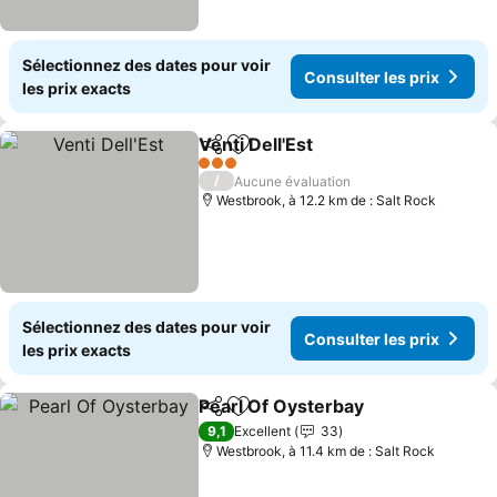
Sélectionnez des dates pour voir
Consulter les prix
les prix exacts
Venti Dell'Est
Partager
Ajouter à mes favoris
Consulter les
3 Étoiles
/
Aucune évaluation
Westbrook, à 12.2 km de : Salt Rock
Sélectionnez des dates pour voir
Consulter les prix
les prix exacts
Pearl Of Oysterbay
Partager
Ajouter à mes favoris
Consult
9,1
Excellent
33
Westbrook, à 11.4 km de : Salt Rock