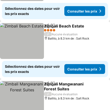
Sélectionnez des dates pour voir
Consulter les prix
les prix exacts
Zimbali Beach Estate
Partager
Ajouter à mes favoris
Consu
4 Étoiles
/
Aucune évaluation
Ballito, à 8.3 km de : Salt Rock
Sélectionnez des dates pour voir
Consulter les prix
les prix exacts
Zimbali Mangwanani
Partager
Ajouter à mes favoris
Forest Suites
Consulter les prix
/
Aucune évaluation
Ballito, à 8.3 km de : Salt Rock