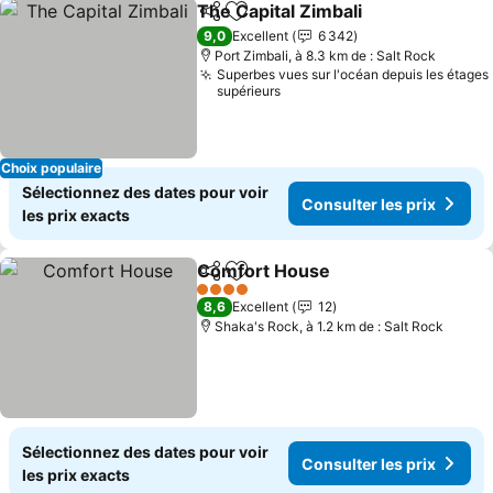
The Capital Zimbali
Partager
Ajouter à mes favoris
Consult
9,0
Excellent
6 342
Port Zimbali, à 8.3 km de : Salt Rock
Superbes vues sur l'océan depuis les étages
supérieurs
Choix populaire
Sélectionnez des dates pour voir
Consulter les prix
les prix exacts
Comfort House
Partager
Ajouter à mes favoris
Consulter l
4 Étoiles
8,6
Excellent
12
Shaka's Rock, à 1.2 km de : Salt Rock
Sélectionnez des dates pour voir
Consulter les prix
les prix exacts