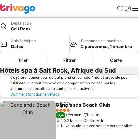
Favoris
Se con
Me
Destination
Salt Rock
Arrivée/départ
Personnes et chambres
Dates
2 personnes, 1 chambre
Trier
Filtrer
Carte
Hôtels spa à Salt Rock, Afrique du Sud
Ce référencement par défaut prend en compte l’intérêt probable pour
l’utilisateur, le tarif proposé et la compensation versée par les
annonceurs. Les offres ne sont pas exhaustives.
Comment fonctionne trivago
Canelands Beach Club
Partager
Ajouter à mes favoris
Cons
4 Étoiles
8,4
Très bien
1 306
à 0.2 km de : Centre-ville
Luxe boutique avec service personnalisé
Con