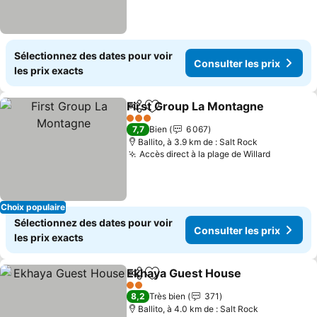
Sélectionnez des dates pour voir
Consulter les prix
les prix exacts
First Group La Montagne
Partager
Ajouter à mes favoris
C
3 Étoiles
7,7
Bien
6 067
Ballito, à 3.9 km de : Salt Rock
Accès direct à la plage de Willard
Consulter
Choix populaire
Sélectionnez des dates pour voir
Consulter les prix
les prix exacts
Ekhaya Guest House
Partager
Ajouter à mes favoris
Consu
2 Étoiles
8,2
Très bien
371
Ballito, à 4.0 km de : Salt Rock