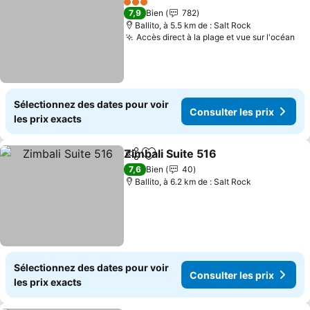
3 Étoiles
7,9
Bien
782
Ballito, à 5.5 km de : Salt Rock
Accès direct à la plage et vue sur l'océan
Con
Sélectionnez des dates pour voir
Consulter les prix
les prix exacts
Zimbali Suite 516
Partager
Ajouter à mes favoris
Consulter
7,6
Bien
40
Ballito, à 6.2 km de : Salt Rock
Sélectionnez des dates pour voir
Consulter les prix
les prix exacts