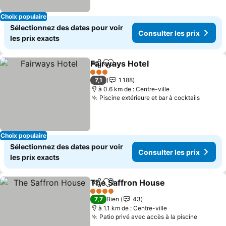
Choix populaire
Sélectionnez des dates pour voir
Consulter les prix
les prix exacts
Fairways Hotel
Partager
Ajouter à mes favoris
Consulter le
3 Étoiles
7,1
1 188
à 0.6 km de : Centre-ville
Piscine extérieure et bar à cocktails
Consult
Choix populaire
Sélectionnez des dates pour voir
Consulter les prix
les prix exacts
The Saffron House
Partager
Ajouter à mes favoris
Consult
4 Étoiles
7,7
Bien
43
à 1.1 km de : Centre-ville
Patio privé avec accès à la piscine
Consult