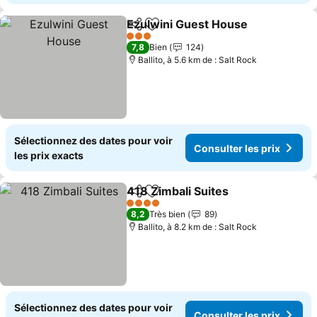
Ezulwini Guest House
Partager
Ajouter à mes favoris
Cons
3 Étoiles
7,8
Bien
124
Ballito, à 5.6 km de : Salt Rock
Sélectionnez des dates pour voir
Consulter les prix
les prix exacts
418 Zimbali Suites
Partager
Ajouter à mes favoris
Consulte
4 Étoiles
8,2
Très bien
89
Ballito, à 8.2 km de : Salt Rock
Sélectionnez des dates pour voir
Consulter les prix