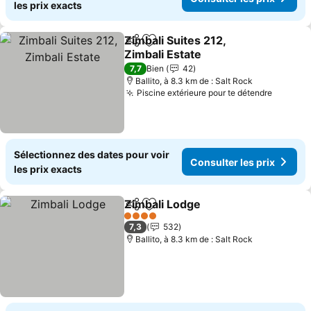
les prix exacts
Zimbali Suites 212,
Partager
Ajouter à mes favoris
Zimbali Estate
Consulter les prix
7,7
Bien
42
Ballito, à 8.3 km de : Salt Rock
Piscine extérieure pour te détendre
Consult
Sélectionnez des dates pour voir
Consulter les prix
les prix exacts
Zimbali Lodge
Partager
Ajouter à mes favoris
Consulter le
4 Étoiles
7,3
532
Ballito, à 8.3 km de : Salt Rock