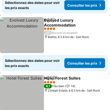
Sélectionnez des dates pour voir
Consulter les prix
les prix exacts
Evolved Luxury
Partager
Ajouter à mes favoris
Accommodation
Consulter les prix
4 Étoiles
/
Aucune évaluation
Ballito, à 5.6 km de : Salt Rock
Sélectionnez des dates pour voir
Consulter les prix
les prix exacts
Hotel Forest Suites
Partager
Ajouter à mes favoris
Consult
4 Étoiles
8,1
Très bien
14
Zimbali Estate, à 6.3 km de : Salt Rock