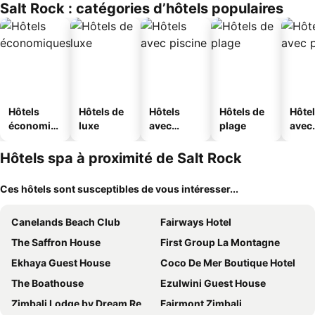
Salt Rock : catégories d’hôtels populaires
Hôtels
Hôtels de
Hôtels
Hôtels de
Hôte
économiq
luxe
avec
plage
avec
ues
piscine
park
Hôtels spa à proximité de Salt Rock
Ces hôtels sont susceptibles de vous intéresser...
Canelands Beach Club
Fairways Hotel
The Saffron House
First Group La Montagne
Ekhaya Guest House
Coco De Mer Boutique Hotel
The Boathouse
Ezulwini Guest House
Zimbali Lodge by Dream Resorts
Fairmont Zimbali