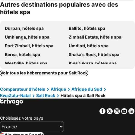
Autres destinations populaires avec des
Zimbali Suite 516
418 Zimbali Suites
hôtels spa
The Capital Zimbali
Zimbali Suites 212, Zimbali Estate
Zimbali Lodge
Venti Dell'Est
Durban, hôtels spa
Ballito, hôtels spa
Umhlanga, hôtels spa
Zimbali Estate, hôtels spa
Port Zimbali, hôtels spa
Umdloti, hôtels spa
Berea, hôtels spa
Shaka's Rock, hôtels spa
Westville, hôtels spa
KwaDukuza, hôtels spa
Zinkwazi Beach, hôtels spa
Umhlali, hôtels spa
Voir tous les hébergements pour Salt Rock
Westbrook, hôtels spa
Blythedale Beach, hôtels spa
Comparateur d'hôtels
Afrique
Afrique du Sud
KwaZulu-Natal
Salt Rock
Hôtels spa à Salt Rock
Facebook
Twitter
Insta
Yo
Choisissez votre pays
Ajouter sur Google