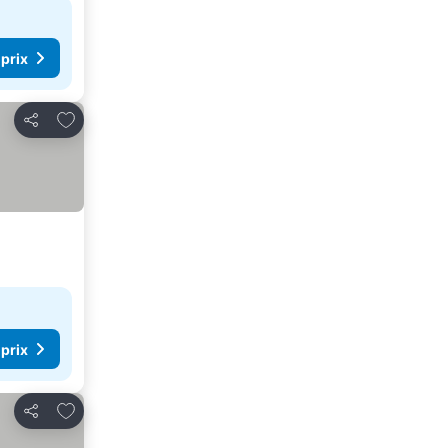
 prix
Ajouter à mes favoris
Partager
 prix
Ajouter à mes favoris
Partager