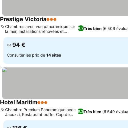
Prestige Victoria
3 Étoiles
Chambres avec vue panoramique sur
Très bien
(6 506 évalua
8,2
la mer, Installations rénovées et
modernes
94 €
De
Consulter les prix de
14 sites
Hotel Maritim
3 Étoiles
Chambre Premium Panoramique avec
Très bien
(6 549 évalua
8,2
Jacuzzi, Restaurant buffet Cap de
Creus