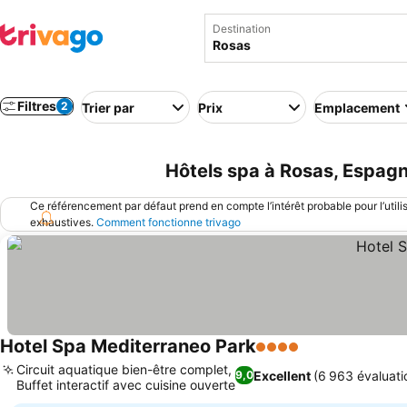
Destination
Filtres
2
Trier par
Prix
Emplacement
Hôtels spa à Rosas, Espag
Ce référencement par défaut prend en compte l’intérêt probable pour l’utili
exhaustives.
Comment fonctionne trivago
Hotel Spa Mediterraneo Park
4 Étoiles
Circuit aquatique bien-être complet,
Excellent
(6 963 évaluati
9,0
Buffet interactif avec cuisine ouverte