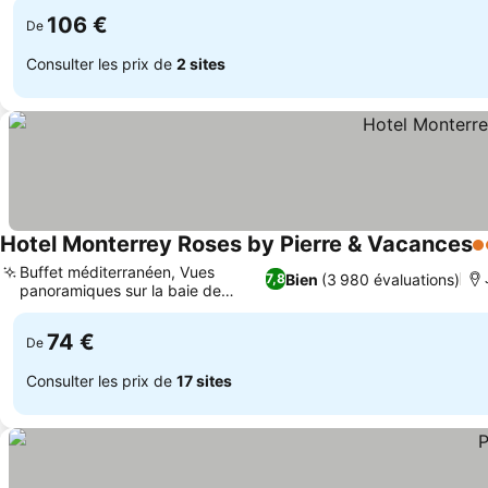
106 €
De
Consulter les prix de
2 sites
Hotel Monterrey Roses by Pierre & Vacances
4 
Buffet méditerranéen, Vues
Bien
(3 980 évaluations)
7,8
panoramiques sur la baie de
Roses
74 €
De
Consulter les prix de
17 sites