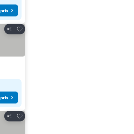
 prix
Ajouter à mes favoris
Partager
 prix
Ajouter à mes favoris
Partager