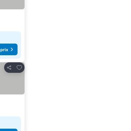
 prix
Ajouter à mes favoris
Partager