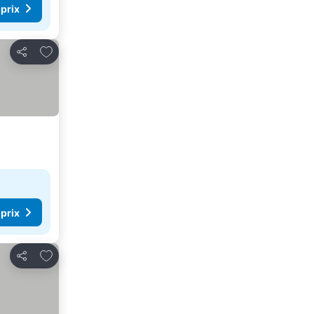
 prix
Ajouter à mes favoris
Partager
 prix
Ajouter à mes favoris
Partager