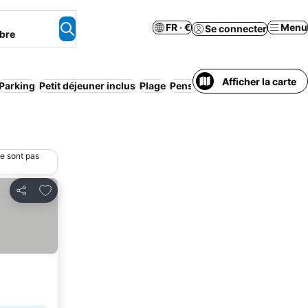
FR · €
Menu
Se connecter
bre
Afficher la carte
Parking
Petit déjeuner inclus
Plage
Pension complète
Appart’hôt
ne sont pas
Ajouter à mes favoris
Partager