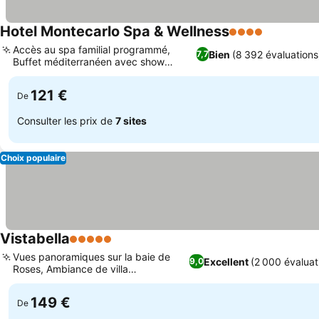
Hotel Montecarlo Spa & Wellness
4 Étoiles
Accès au spa familial programmé,
Bien
(8 392 évaluations
7,7
Buffet méditerranéen avec show
cooking
121 €
De
Consulter les prix de
7 sites
Choix populaire
Vistabella
5 Étoiles
Vues panoramiques sur la baie de
Excellent
(2 000 évaluat
9,0
Roses, Ambiance de villa
méditerranéenne
149 €
De