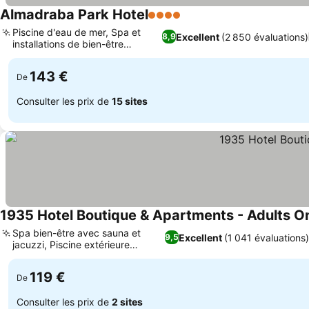
Almadraba Park Hotel
4 Étoiles
Piscine d'eau de mer, Spa et
Excellent
(2 850 évaluations)
8,9
installations de bien-être
relaxants
143 €
De
Consulter les prix de
15 sites
1935 Hotel Boutique & Apartments - Adults O
Spa bien-être avec sauna et
Excellent
(1 041 évaluations)
9,5
jacuzzi, Piscine extérieure
chauffée
119 €
De
Consulter les prix de
2 sites