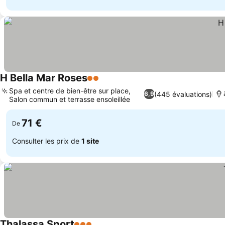
H Bella Mar Roses
2 Étoiles
Spa et centre de bien-être sur place,
(445 évaluations)
6,9
Salon commun et terrasse ensoleillée
71 €
De
Consulter les prix de
1 site
Thalassa Sport