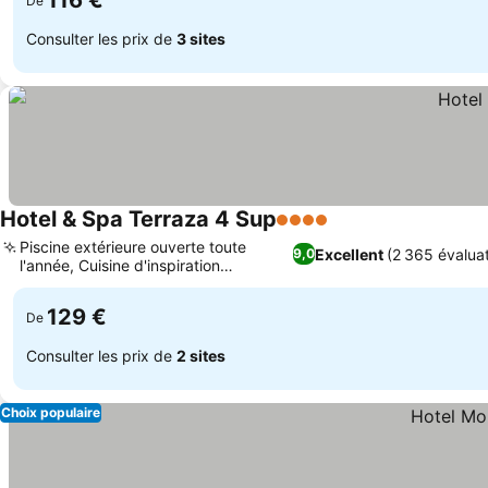
116 €
De
Consulter les prix de
3 sites
Hotel & Spa Terraza 4 Sup
4 Étoiles
Piscine extérieure ouverte toute
Excellent
(2 365 évalua
9,0
l'année, Cuisine d'inspiration
méditerranéenne
129 €
De
Consulter les prix de
2 sites
Choix populaire