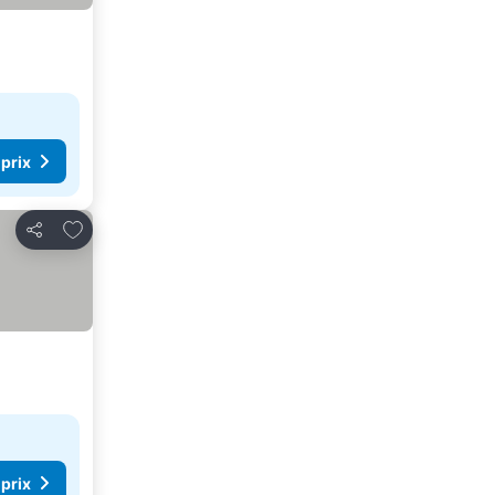
 prix
Ajouter à mes favoris
Partager
 prix