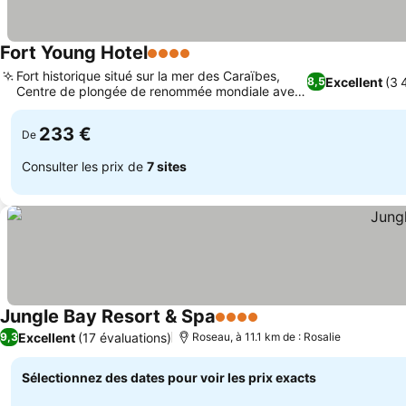
Fort Young Hotel
4 Étoiles
Fort historique situé sur la mer des Caraïbes,
Excellent
(3 
8,5
Centre de plongée de renommée mondiale avec
de nouveaux bateaux
233 €
De
Consulter les prix de
7 sites
Jungle Bay Resort & Spa
4 Étoiles
Excellent
(17 évaluations)
9,3
Roseau, à 11.1 km de : Rosalie
Sélectionnez des dates pour voir les prix exacts