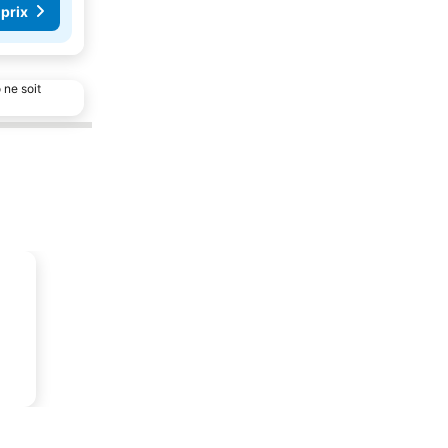
 prix
 ne soit