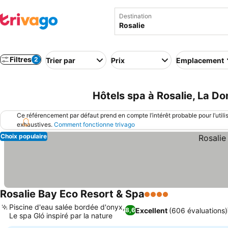
Destination
Filtres
2
Trier par
Prix
Emplacement
Hôtels spa à Rosalie, La D
Ce référencement par défaut prend en compte l’intérêt probable pour l’utili
exhaustives.
Comment fonctionne trivago
Choix populaire
Rosalie Bay Eco Resort & Spa
4 Étoiles
Piscine d'eau salée bordée d'onyx,
Excellent
(606 évaluations)
8,6
Le spa Gló inspiré par la nature