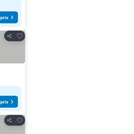
 prix
Ajouter à mes favoris
Partager
 prix
Ajouter à mes favoris
Partager