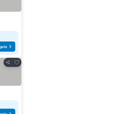
 prix
Ajouter à mes favoris
Partager
 prix