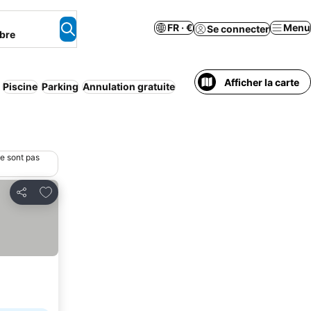
FR · €
Menu
Se connecter
bre
Afficher la carte
Piscine
Parking
Annulation gratuite
ne sont pas
Ajouter à mes favoris
Partager