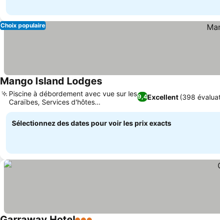
Choix populaire
Mango Island Lodges
Piscine à débordement avec vue sur les
Excellent
(398 évaluat
9,4
Caraïbes, Services d'hôtes
personnalisés
Sélectionnez des dates pour voir les prix exacts
Garraway Hotel