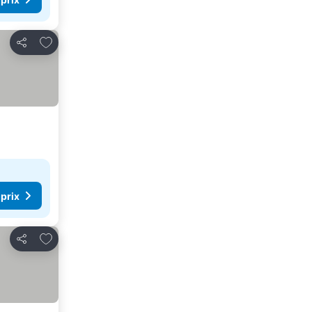
Ajouter à mes favoris
Partager
 prix
Ajouter à mes favoris
Partager