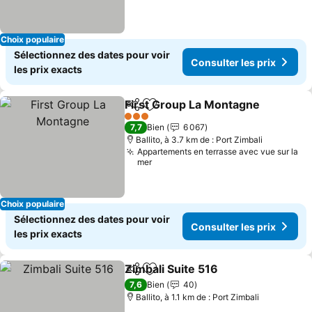
Choix populaire
Sélectionnez des dates pour voir
Consulter les prix
les prix exacts
First Group La Montagne
Partager
Ajouter à mes favoris
C
3 Étoiles
7,7
Bien
6 067
Ballito, à 3.7 km de : Port Zimbali
Appartements en terrasse avec vue sur la
mer
Choix populaire
Sélectionnez des dates pour voir
Consulter les prix
les prix exacts
Zimbali Suite 516
Partager
Ajouter à mes favoris
Consulter
7,6
Bien
40
Ballito, à 1.1 km de : Port Zimbali