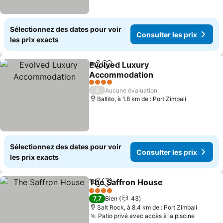
Sélectionnez des dates pour voir
Consulter les prix
les prix exacts
Evolved Luxury
Partager
Ajouter à mes favoris
Accommodation
Consulter les prix
4 Étoiles
/
Aucune évaluation
Ballito, à 1.8 km de : Port Zimbali
Sélectionnez des dates pour voir
Consulter les prix
les prix exacts
The Saffron House
Partager
Ajouter à mes favoris
Consult
4 Étoiles
7,7
Bien
43
Salt Rock, à 8.4 km de : Port Zimbali
Patio privé avec accès à la piscine
Consult