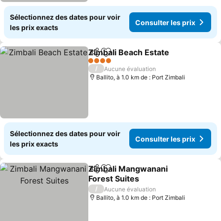
Sélectionnez des dates pour voir
Consulter les prix
les prix exacts
Zimbali Beach Estate
Partager
Ajouter à mes favoris
Consu
4 Étoiles
/
Aucune évaluation
Ballito, à 1.0 km de : Port Zimbali
Sélectionnez des dates pour voir
Consulter les prix
les prix exacts
Zimbali Mangwanani
Partager
Ajouter à mes favoris
Forest Suites
Consulter les prix
/
Aucune évaluation
Ballito, à 1.0 km de : Port Zimbali