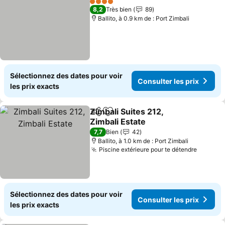
4 Étoiles
8,2
Très bien
89
Ballito, à 0.9 km de : Port Zimbali
Sélectionnez des dates pour voir
Consulter les prix
les prix exacts
Zimbali Suites 212,
Partager
Ajouter à mes favoris
Zimbali Estate
Consulter les prix
7,7
Bien
42
Ballito, à 1.0 km de : Port Zimbali
Piscine extérieure pour te détendre
Consult
Sélectionnez des dates pour voir
Consulter les prix
les prix exacts