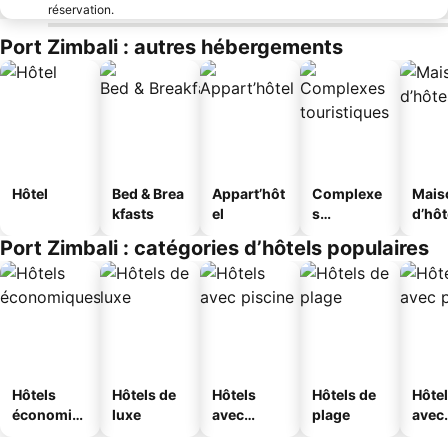
réservation.
Port Zimbali : autres hébergements
Hôtel
Bed & Brea
Appart’hôt
Complexe
Mais
kfasts
el
s
d’hô
touristique
Port Zimbali : catégories d’hôtels populaires
s
Hôtels
Hôtels de
Hôtels
Hôtels de
Hôte
économiq
luxe
avec
plage
avec
ues
piscine
park