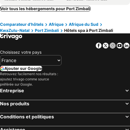
KwaDukuza, hôtels spa
Zinkwazi Beach, hôtels spa
Voir tous les hébergements pour Port Zimbali
Hillcrest, hôtels spa
Umhlali, hôtels spa
Comparateur d'hôtels
Afrique
Afrique du Sud
Westbrook, hôtels spa
Blythedale Beach, hôtels spa
KwaZulu-Natal
Port Zimbali
Hôtels spa à Port Zimbali
Facebook
Twitter
Insta
Yo
Choisissez votre pays
Ajouter sur Google
Retrouvez facilement nos résultats :
ajoutez trivago comme source
préférée sur Google.
Entreprise
Nos produits
Conditions et politiques
Assistance