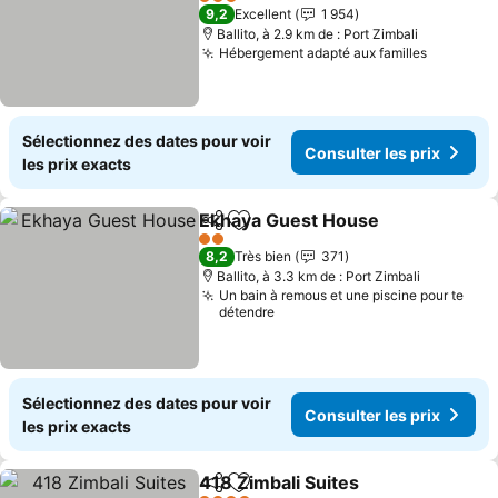
Consulter les prix
3 Étoiles
9,2
Excellent
1 954
Ballito, à 2.9 km de : Port Zimbali
Hébergement adapté aux familles
Consulte
Sélectionnez des dates pour voir
Consulter les prix
les prix exacts
Ekhaya Guest House
Partager
Ajouter à mes favoris
Consu
2 Étoiles
8,2
Très bien
371
Ballito, à 3.3 km de : Port Zimbali
Un bain à remous et une piscine pour te
détendre
Sélectionnez des dates pour voir
Consulter les prix
les prix exacts
418 Zimbali Suites
Partager
Ajouter à mes favoris
Consulte