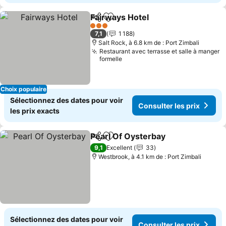
Fairways Hotel
Partager
Ajouter à mes favoris
Consulter le
3 Étoiles
7,1
1 188
Salt Rock, à 6.8 km de : Port Zimbali
Restaurant avec terrasse et salle à manger
formelle
Choix populaire
Sélectionnez des dates pour voir
Consulter les prix
les prix exacts
Pearl Of Oysterbay
Partager
Ajouter à mes favoris
Consult
9,1
Excellent
33
Westbrook, à 4.1 km de : Port Zimbali
Sélectionnez des dates pour voir
Consulter les prix