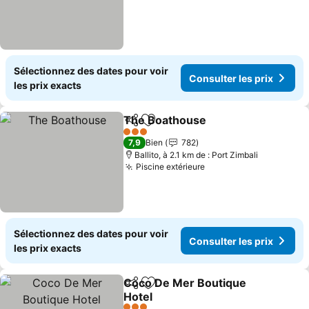
Sélectionnez des dates pour voir
Consulter les prix
les prix exacts
The Boathouse
Partager
Ajouter à mes favoris
Consulter l
3 Étoiles
7,9
Bien
782
Ballito, à 2.1 km de : Port Zimbali
Piscine extérieure
Consulter les prix
Sélectionnez des dates pour voir
Consulter les prix
les prix exacts
Coco De Mer Boutique
Partager
Ajouter à mes favoris
Hotel