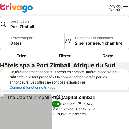
Favoris
Se con
Me
Destination
Port Zimbali
Arrivée/départ
Personnes et chambres
Dates
2 personnes, 1 chambre
Trier
Filtrer
Carte
Hôtels spa à Port Zimbali, Afrique du Sud
Ce référencement par défaut prend en compte l’intérêt probable pour
l’utilisateur, le tarif proposé et la compensation versée par les
annonceurs. Les offres ne sont pas exhaustives.
Comment fonctionne trivago
The Capital Zimbali
Partager
Ajouter à mes favoris
Consult
9,0
Excellent
6 342
à 1.1 km de : Centre-ville
Plusieurs piscines
Consulter les prix