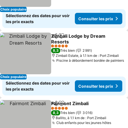
Choix populaire
Sélectionnez des dates pour voir
Consulter les prix
les prix exacts
Zimbali Lodge by Dream
Partager
Ajouter à mes favoris
Resorts
Consulter les prix
5 Étoiles
8,3
Très bien
2 991
Zimbali Estate, à 1.1 km de : Port Zimbali
Piscine à débordement bordée de palmiers
Co
Choix populaire
Sélectionnez des dates pour voir
Consulter les prix
les prix exacts
Fairmont Zimbali
Partager
Ajouter à mes favoris
Consulter 
5 Étoiles
8,3
Très bien
3 016
Ballito, à 1.1 km de : Port Zimbali
Club enfants pour les jeunes hôtes
Consulte