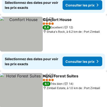
Sélectionnez des dates pour voir
Consulter les prix
les prix exacts
Comfort House
Partager
Ajouter à mes favoris
Consulter l
4 Étoiles
8,6
Excellent
12
Shaka's Rock, à 6.2 km de : Port Zimbali
Sélectionnez des dates pour voir
Consulter les prix
les prix exacts
Hotel Forest Suites
Partager
Ajouter à mes favoris
Consult
4 Étoiles
8,1
Très bien
14
Zimbali Estate, à 1.0 km de : Port Zimbali