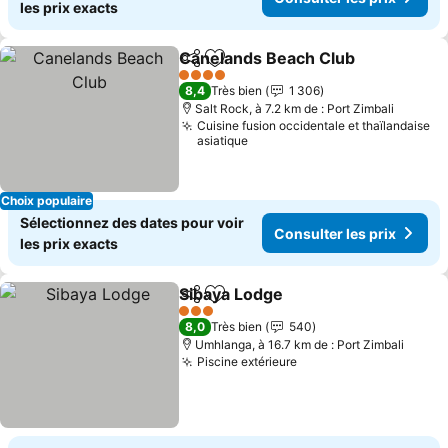
les prix exacts
Canelands Beach Club
Partager
Ajouter à mes favoris
Cons
4 Étoiles
8,4
Très bien
1 306
Salt Rock, à 7.2 km de : Port Zimbali
Cuisine fusion occidentale et thaïlandaise
asiatique
Choix populaire
Sélectionnez des dates pour voir
Consulter les prix
les prix exacts
Sibaya Lodge
Partager
Ajouter à mes favoris
Consulter les
3 Étoiles
8,0
Très bien
540
Umhlanga, à 16.7 km de : Port Zimbali
Piscine extérieure
Consulter les prix