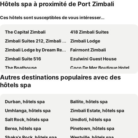
Hôtels spa à proximité de Port Zimbali
Ces hôtels sont susceptibles de vous intéresser...
The Capital Zimbali
418 Zimbali Suites
Zimbali Suites 212, Zimbali Estate
Zimbali Lodge
Zimbali Lodge by Dream Resorts
Fairmont Zimbali
Zimbali Suite 516
Ezulwini Guest House
The Boathouse
Coco De Mer Boutique Hotel
Autres destinations populaires avec des
Ekhaya Guest House
First Group La Montagne
hôtels spa
Venti Dell'Est
Fairways Hotel
Canelands Beach Club
The Saffron House
Durban, hôtels spa
Ballito, hôtels spa
Sibaya Lodge
Umhlanga, hôtels spa
Zimbali Estate, hôtels spa
Salt Rock, hôtels spa
Umdloti, hôtels spa
Berea, hôtels spa
Pinetown, hôtels spa
Shaka's Rock, hôtels spa
Westville, hôtels spa