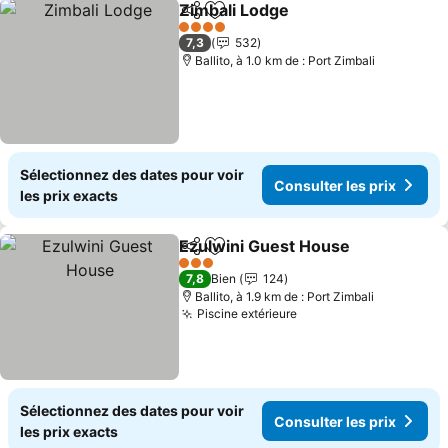
Zimbali Lodge
Partager
Ajouter à mes favoris
Consulter le
4 Étoiles
7,3
532
Ballito, à 1.0 km de : Port Zimbali
Sélectionnez des dates pour voir
Consulter les prix
les prix exacts
Ezulwini Guest House
Partager
Ajouter à mes favoris
Cons
3 Étoiles
7,8
Bien
124
Ballito, à 1.9 km de : Port Zimbali
Piscine extérieure
Consulter les prix
Sélectionnez des dates pour voir
Consulter les prix
les prix exacts