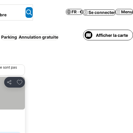
FR · €
Menu
Se connecter
bre
Afficher la carte
Parking
Annulation gratuite
ne sont pas
Ajouter à mes favoris
Partager