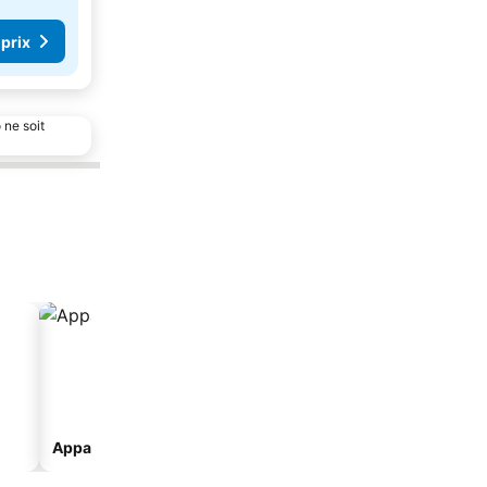
 prix
 ne soit
Appart’hôtel