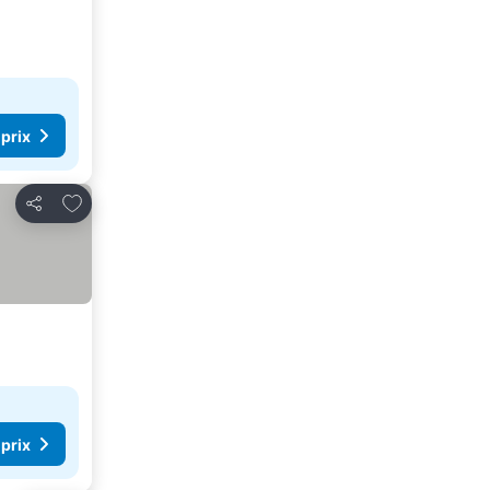
 prix
Ajouter à mes favoris
Partager
 prix