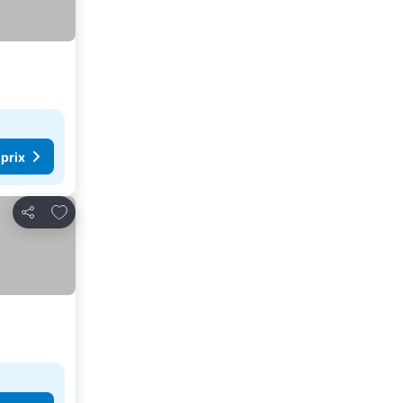
 prix
Ajouter à mes favoris
Partager