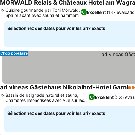
MÖRWALD Relais & Châteaux Hotel am Wagr
Cuisine gourmande par Toni Mörwald,
Excellent
(187 évaluatio
9,3
Spa relaxant avec sauna et hammam
Sélectionnez des dates pour voir les prix exacts
Choix populaire
ad vineas Gästehaus Nikolaihof-Hotel Garni
4 É
Bassin de baignade naturel et sauna,
Excellent
(525 évalu
9,5
Chambres insonorisées avec vue sur les
vignobles
Sélectionnez des dates pour voir les prix exacts