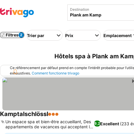
Destination
Filtres
2
Trier par
Prix
Emplacement
Hôtels spa à Plank am Kam
Ce référencement par défaut prend en compte l’intérêt probable pour l’utili
exhaustives.
Comment fonctionne trivago
Kamptalschlössl
3 Étoiles
Un espace spa et bien-être accueillant, Des
Excellent
(233 év
9,2
appartements de vacances qui acceptent les
animaux