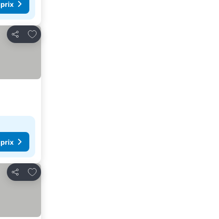
 prix
Ajouter à mes favoris
Partager
 prix
Ajouter à mes favoris
Partager