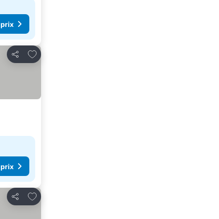
 prix
Ajouter à mes favoris
Partager
 prix
Ajouter à mes favoris
Partager