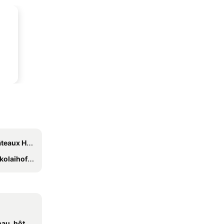
l am Wagram
Hotel Garni
ôtels spa