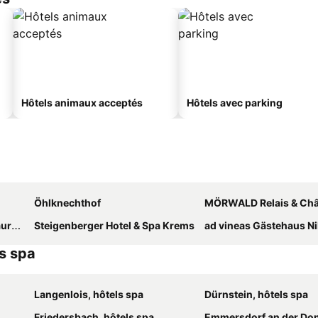
Hôtels animaux acceptés
Hôtels avec parking
Öhlknechthof
MÖRWALD Relais & Châteaux Hote
ant
Steigenberger Hotel & Spa Krems
ad vineas Gästehaus Nikolaihof-
ls spa
Langenlois, hôtels spa
Dürnstein, hôtels spa
Friedersbach, hôtels spa
Emmersdorf an der Donau, h