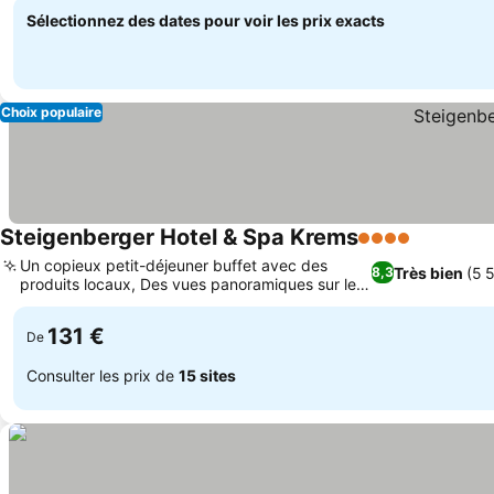
Sélectionnez des dates pour voir les prix exacts
Choix populaire
Steigenberger Hotel & Spa Krems
4 Étoiles
Un copieux petit-déjeuner buffet avec des
Très bien
(5 
8,3
produits locaux, Des vues panoramiques sur les
vignobles et le Danube
131 €
De
Consulter les prix de
15 sites