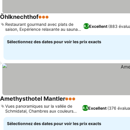
Öhlknechthof
3 Étoiles
Restaurant gourmand avec plats de
Excellent
(883 évalua
8,7
saison, Expérience relaxante au sauna
de la tour
Sélectionnez des dates pour voir les prix exacts
Amethysthotel Mantler
3 Étoiles
Vues panoramiques sur la vallée de
Excellent
(376 évalua
8,5
Schmidatal, Chambres aux couleurs
améthyste
Sélectionnez des dates pour voir les prix exacts