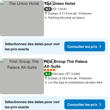
The Union Hotel
Partager
Ajouter à mes favoris
6,1
1 004
Durban, à 17.4 km de : Pinetown
Parking sécurisé sur place
Sélectionnez des dates pour voir
Consulter les prix
les prix exacts
First Group The Palace
Partager
Ajouter à mes favoris
All-Suite
4 Étoiles
8,2
Très bien
3 094
Durban, à 18.0 km de : Pinetown
La Vita Spa et installations de bien-être
Sélectionnez des dates pour voir
Consulter les prix
les prix exacts