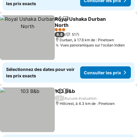
Consulter les prix
les prix exacts
Royal Ushaka Durban
Partager
Ajouter à mes favoris
North
3 Étoiles
6,8
517
Durban, à 17.6 km de : Pinetown
Vues panoramiques sur l'océan Indien
Sélectionnez des dates pour voir
Consulter les prix
les prix exacts
103 B&b
Partager
Ajouter à mes favoris
/
Aucune évaluation
Hillcrest, à 4.3 km de : Pinetown