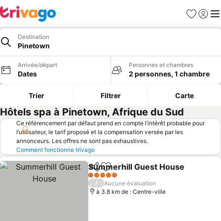
Favoris
Se con
Me
Destination
Pinetown
Arrivée/départ
Personnes et chambres
Dates
2 personnes, 1 chambre
Trier
Filtrer
Carte
Hôtels spa à Pinetown, Afrique du Sud
Ce référencement par défaut prend en compte l’intérêt probable pour
l’utilisateur, le tarif proposé et la compensation versée par les
annonceurs. Les offres ne sont pas exhaustives.
Comment fonctionne trivago
Summerhill Guest House
Partager
Ajouter à mes favoris
5 Étoiles
/
Aucune évaluation
à 3.8 km de : Centre-ville