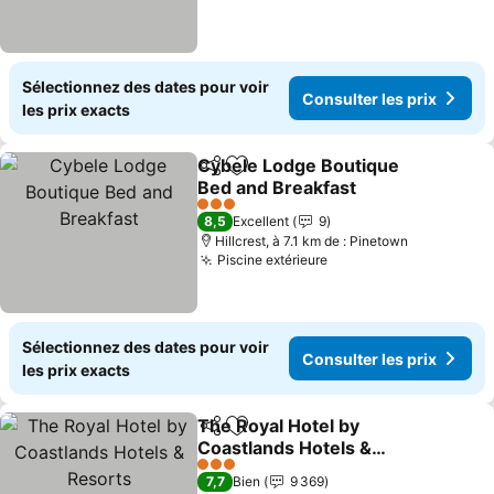
Sélectionnez des dates pour voir
Consulter les prix
les prix exacts
Cybele Lodge Boutique
Partager
Ajouter à mes favoris
Bed and Breakfast
3 Étoiles
8,5
Excellent
9
Hillcrest, à 7.1 km de : Pinetown
Piscine extérieure
Sélectionnez des dates pour voir
Consulter les prix
les prix exacts
The Royal Hotel by
Partager
Ajouter à mes favoris
Coastlands Hotels &
Resorts
3 Étoiles
7,7
Bien
9 369