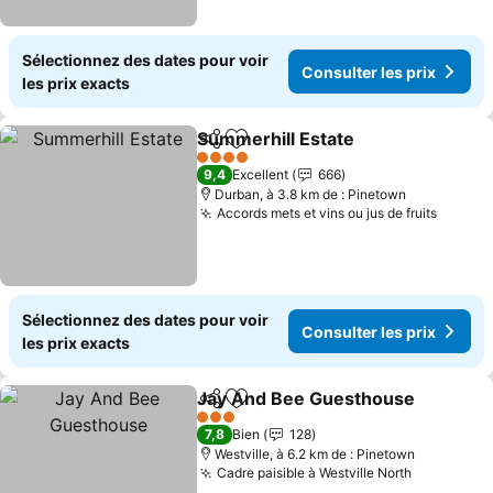
Sélectionnez des dates pour voir
Consulter les prix
les prix exacts
Summerhill Estate
Partager
Ajouter à mes favoris
4 Étoiles
9,4
Excellent
666
Durban, à 3.8 km de : Pinetown
Accords mets et vins ou jus de fruits
Sélectionnez des dates pour voir
Consulter les prix
les prix exacts
Jay And Bee Guesthouse
Partager
Ajouter à mes favoris
3 Étoiles
7,8
Bien
128
Westville, à 6.2 km de : Pinetown
Cadre paisible à Westville North