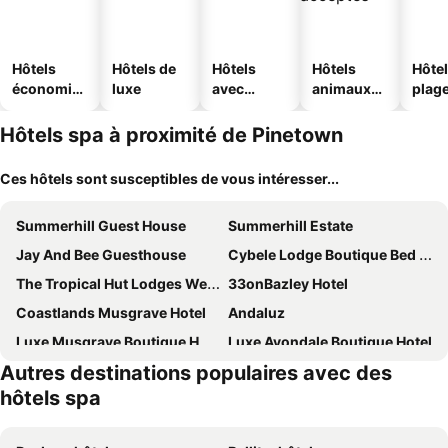
Hôtels
Hôtels de
Hôtels
Hôtels
Hôtel
économiq
luxe
avec
animaux
plag
ues
piscine
acceptés
Hôtels spa à proximité de Pinetown
Ces hôtels sont susceptibles de vous intéresser...
Summerhill Guest House
Summerhill Estate
Jay And Bee Guesthouse
Cybele Lodge Boutique Bed and Breakfast
The Tropical Hut Lodges Westville
33onBazley Hotel
Coastlands Musgrave Hotel
Andaluz
Luxe Musgrave Boutique Hotel
Luxe Avondale Boutique Hotel
Autres destinations populaires avec des
McAllisters on 8th
Goble Palms Guest Lodge & Urban Retreat
hôtels spa
Bayside Hotel & Self Catering 110 West Street
The Royal Hotel by Coastlands Hotels & Resorts
The Union Hotel
Riverside And Spa