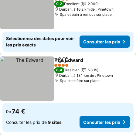
4 Étoiles
9,2
Excellent
2 009
Durban, à 16.2 km de : Pinetown
Spa et bain à remous sur place
Sélectionnez des dates pour voir
Consulter les prix
les prix exacts
The Edward
Partager
Ajouter à mes favoris
4 Étoiles
8,4
Très bien
5 809
Durban, à 18.1 km de : Pinetown
Spa bien-être sur place
74 €
De
Consulter les prix de
9 sites
Consulter les prix