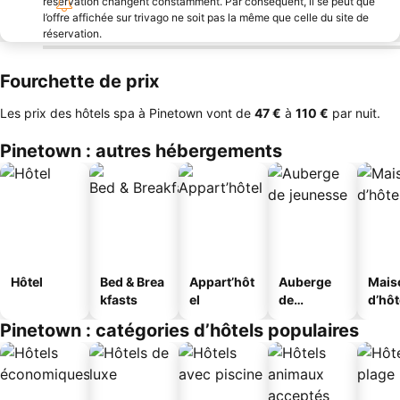
réservation changent constamment. Par conséquent, il se peut que
l’offre affichée sur trivago ne soit pas la même que celle du site de
réservation.
Fourchette de prix
Les prix des hôtels spa à Pinetown vont de
‎47 €
à
‎110 €
par nuit.
Pinetown : autres hébergements
Hôtel
Bed & Brea
Appart’hôt
Auberge
Mais
kfasts
el
de
d’hô
jeunesse
Pinetown : catégories d’hôtels populaires