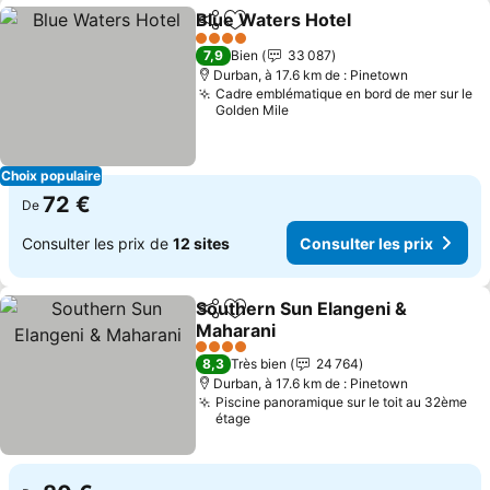
Blue Waters Hotel
Partager
Ajouter à mes favoris
4 Étoiles
7,9
Bien
33 087
Durban, à 17.6 km de : Pinetown
Cadre emblématique en bord de mer sur le
Golden Mile
Choix populaire
72 €
De
Consulter les prix de
12 sites
Consulter les prix
Southern Sun Elangeni &
Partager
Ajouter à mes favoris
Maharani
4 Étoiles
8,3
Très bien
24 764
Durban, à 17.6 km de : Pinetown
Piscine panoramique sur le toit au 32ème
étage