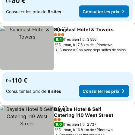
80 €
De
Consulter les prix de
8 sites
Consulter les prix
Suncoast Hotel & Towers
Partager
Ajouter à mes favoris
3 Étoiles
8,4
Très bien
3 556
Durban, à 17.6 km de : Pinetown
Suncoast Spa avec sept salles de soins
110 €
De
Consulter les prix de
8 sites
Consulter les prix
Bayside Hotel & Self
Partager
Ajouter à mes favoris
Catering 110 West Street
2 Étoiles
8,0
Très bien
2 737
Durban, à 16.8 km de : Pinetown
Restaurant et bar sur place