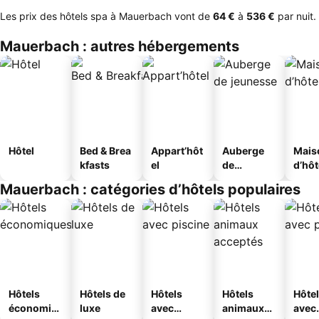
Les prix des hôtels spa à Mauerbach vont de
‎64 €
à
‎536 €
par nuit.
Mauerbach : autres hébergements
Hôtel
Bed & Brea
Appart’hôt
Auberge
Mais
kfasts
el
de
d’hô
jeunesse
Mauerbach : catégories d’hôtels populaires
Hôtels
Hôtels de
Hôtels
Hôtels
Hôte
économiq
luxe
avec
animaux
avec