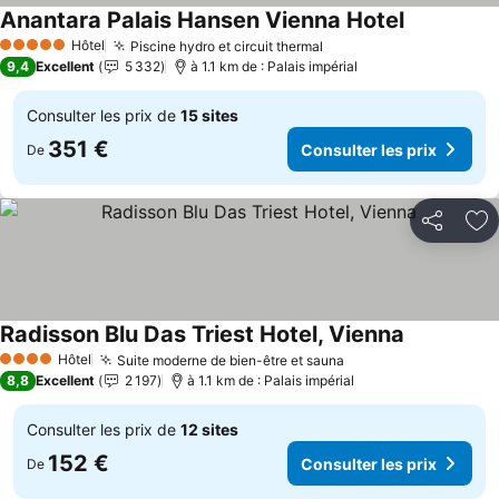
Anantara Palais Hansen Vienna Hotel
Hôtel
Piscine hydro et circuit thermal
5 Étoiles
9,4
Excellent
5 332
à 1.1 km de : Palais impérial
Consulter les prix de
15 sites
351 €
Consulter les prix
De
Partager
Aj
Radisson Blu Das Triest Hotel, Vienna
Hôtel
Suite moderne de bien-être et sauna
4 Étoiles
8,8
Excellent
2 197
à 1.1 km de : Palais impérial
Consulter les prix de
12 sites
152 €
Consulter les prix
De