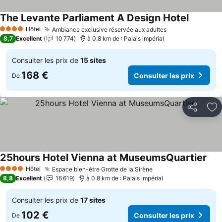
The Levante Parliament A Design Hotel
Hôtel
Ambiance exclusive réservée aux adultes
4 Étoiles
8,7
Excellent
10 774
à 0.8 km de : Palais impérial
Consulter les prix de
15 sites
168 €
Consulter les prix
De
Partager
Aj
25hours Hotel Vienna at MuseumsQuartier
Hôtel
Espace bien-être Grotte de la Sirène
4 Étoiles
8,8
Excellent
16 619
à 0.8 km de : Palais impérial
Consulter les prix de
17 sites
102 €
Consulter les prix
De