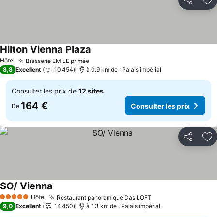
Partager
Aj
Hilton Vienna Plaza
Hôtel
Brasserie EMILE primée
8,8
Excellent
10 454
à 0.9 km de : Palais impérial
Consulter les prix de
12 sites
164 €
Consulter les prix
De
Partager
Aj
SO/ Vienna
Hôtel
Restaurant panoramique Das LOFT
5 Étoiles
9,0
Excellent
14 450
à 1.3 km de : Palais impérial