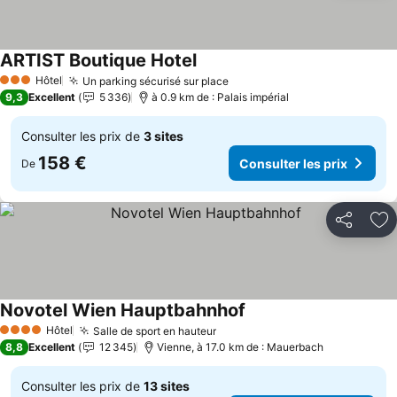
ARTIST Boutique Hotel
Hôtel
Un parking sécurisé sur place
3 Étoiles
9,3
Excellent
5 336
à 0.9 km de : Palais impérial
Consulter les prix de
3 sites
158 €
Consulter les prix
De
Partager
Aj
Novotel Wien Hauptbahnhof
Hôtel
Salle de sport en hauteur
4 Étoiles
8,8
Excellent
12 345
Vienne, à 17.0 km de : Mauerbach
Consulter les prix de
13 sites