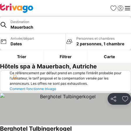
Favoris
Se con
Me
Destination
Mauerbach
Arrivée/départ
Personnes et chambres
Dates
2 personnes, 1 chambre
Trier
Filtrer
Carte
Hôtels spa à Mauerbach, Autriche
Ce référencement par défaut prend en compte l’intérêt probable pour
l’utilisateur, le tarif proposé et la compensation versée par les
annonceurs. Les offres ne sont pas exhaustives.
Comment fonctionne trivago
Partager
Aj
Berghotel Tulbingerkogel