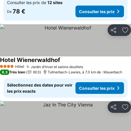
Consulter les prix de
12 sites
78 €
Consulter les prix
De
Partager
Aj
Hotel Wienerwaldhof
Hôtel
Jardin d'hiver et salons douillets
4 Étoiles
8,3
Très bien
603
Tullnerbach-Lawies, à 7.0 km de : Mauerbach
Sélectionnez des dates pour voir
Consulter les prix
les prix exacts
Partager
Aj