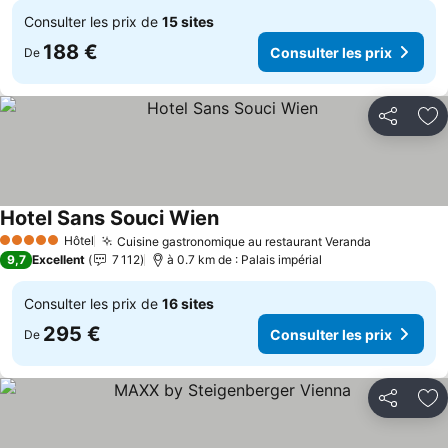
Consulter les prix de
15 sites
188 €
Consulter les prix
De
Partager
Aj
Hotel Sans Souci Wien
Hôtel
Cuisine gastronomique au restaurant Veranda
5 Étoiles
9,7
Excellent
7 112
à 0.7 km de : Palais impérial
Consulter les prix de
16 sites
295 €
Consulter les prix
De
Partager
Aj