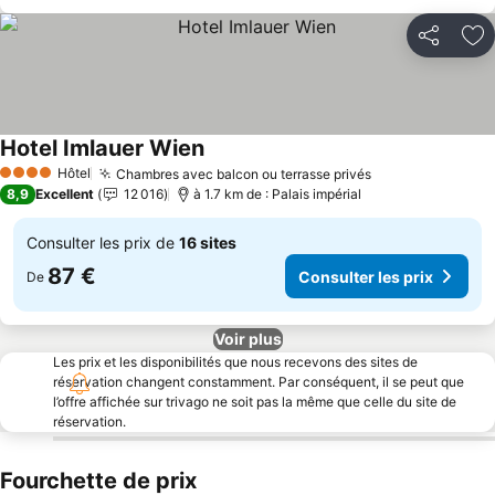
Partager
Aj
Hotel Imlauer Wien
Hôtel
Chambres avec balcon ou terrasse privés
4 Étoiles
8,9
Excellent
12 016
à 1.7 km de : Palais impérial
Consulter les prix de
16 sites
87 €
Consulter les prix
De
Voir plus
Les prix et les disponibilités que nous recevons des sites de
réservation changent constamment. Par conséquent, il se peut que
l’offre affichée sur trivago ne soit pas la même que celle du site de
réservation.
Fourchette de prix