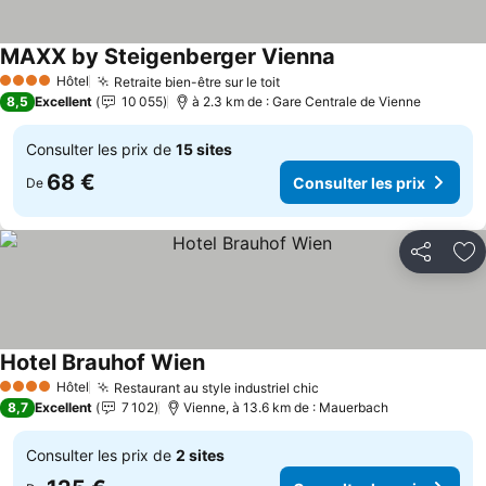
MAXX by Steigenberger Vienna
Hôtel
Retraite bien-être sur le toit
4 Étoiles
8,5
Excellent
10 055
à 2.3 km de : Gare Centrale de Vienne
Consulter les prix de
15 sites
68 €
Consulter les prix
De
Partager
Aj
Hotel Brauhof Wien
Hôtel
Restaurant au style industriel chic
4 Étoiles
8,7
Excellent
7 102
Vienne, à 13.6 km de : Mauerbach
Consulter les prix de
2 sites