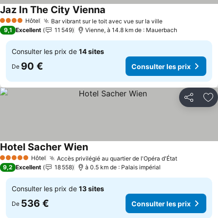
Jaz In The City Vienna
Hôtel
Bar vibrant sur le toit avec vue sur la ville
4 Étoiles
9,1
Excellent
11 549
Vienne, à 14.8 km de : Mauerbach
Consulter les prix de
14 sites
90 €
Consulter les prix
De
Partager
Aj
Hotel Sacher Wien
Hôtel
Accès privilégié au quartier de l'Opéra d'État
5 Étoiles
9,2
Excellent
18 558
à 0.5 km de : Palais impérial
Consulter les prix de
13 sites
536 €
Consulter les prix
De