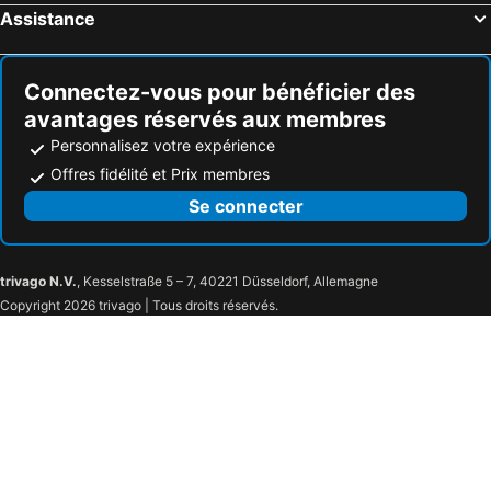
Korneuburg, hôtels spa
Markt Piesting, hôtels spa
Hotel Nestroy Wien
Zola Hotel - Palais de Bohème Adults Only
Assistance
Königstetten, hôtels spa
Teesdorf, hôtels spa
Imperial Riding School, Autograph Collection
Altenmarkt an der Triesting, hôtels spa
Altenmarkt, hôtels spa
Connectez-vous pour bénéficier des
avantages réservés aux membres
Personnalisez votre expérience
Offres fidélité et Prix membres
Se connecter
trivago N.V.
, Kesselstraße 5 – 7, 40221 Düsseldorf, Allemagne
Copyright 2026 trivago | Tous droits réservés.