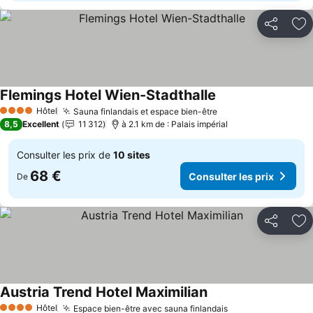
Partager
Aj
Flemings Hotel Wien-Stadthalle
Hôtel
Sauna finlandais et espace bien-être
4 Étoiles
8,5
Excellent
11 312
à 2.1 km de : Palais impérial
Consulter les prix de
10 sites
68 €
Consulter les prix
De
Partager
Aj
Austria Trend Hotel Maximilian
Hôtel
Espace bien-être avec sauna finlandais
4 Étoiles