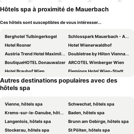
ues
piscine
acceptés
park
Hôtels spa à proximité de Mauerbach
Ces hôtels sont susceptibles de vous intéresser...
Berghotel Tulbingerkogel
Schlosspark Mauerbach - Adults only
Hotel Rosner
Hotel Wienerwaldhof
Austria Trend Hotel Maximilian
Doubletree by Hilton Vienna Schonbrunn
BoutiqueHOTEL Donauwalzer
ARCOTEL Wimberger Wien
Hotel Brauhof Wien
Flemings Hotel Wien-Stadthalle
Autres destinations populaires avec des
Renaissance Vienna Schönbrunn Hotel
Theaterhotel & Suites Wien
hôtels spa
ARTIST Boutique Hotel
NH Collection Wien Zentrum
The Levante Parliament A Design Hotel
25hours Hotel Vienna at MuseumsQuartier
Vienne, hôtels spa
Schwechat, hôtels spa
Time Out City Hotel Vienna
Hotel MOTTO
Krems-sur-le-Danube, hôtels spa
Baden, hôtels spa
MAXX by Steigenberger Vienna
Hotel Sans Souci Wien
Langenlois, hôtels spa
Brunn am Gebirge, hôtels spa
Jaz In The City Vienna
Hilton Vienna Plaza
Stockerau, hôtels spa
St Pölten, hôtels spa
Boutiquehotel Das Tyrol
Steigenberger Hotel Herrenhof