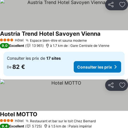
Partager
Aj
Austria Trend Hotel Savoyen Vienna
Hôtel
Espace bien-être et sauna moderne
4 Étoiles
9,0
Excellent
13 961
à 1.7 km de : Gare Centrale de Vienne
Consulter les prix de
17 sites
82 €
Consulter les prix
De
Partager
Aj
Hotel MOTTO
Hôtel
Restaurant et bar sur le toit Chez Bernard
4 Étoiles
9,4
Excellent
5 725
à 1.5 km de : Palais impérial