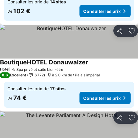
Consulter les prix de
14 sites
102 €
Consulter les prix
De
Partager
Aj
BoutiqueHOTEL Donauwalzer
Hôtel
Spa privé et suite bien-être
8,6
Excellent
6 772
à 2.0 km de : Palais impérial
Consulter les prix de
17 sites
74 €
Consulter les prix
De
Partager
Aj