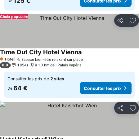
125 €
Consulter les prix
De
Choix populaire
Partager
Aj
Time Out City Hotel Vienna
Hôtel
Espace bien-être relaxant sur place
1 Étoiles
6,8
1 954
à 1.0 km de : Palais impérial
Consulter les prix de
2 sites
64 €
Consulter les prix
De
Partager
Aj