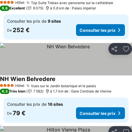
Hôtel
Top Suite Tobias avec panorama sur la cathédrale
4 Étoiles
9,6
Excellent
6 075
à 0.6 km de : Palais impérial
Consulter les prix de
9 sites
252 €
Consulter les prix
De
Partager
Aj
NH Wien Belvedere
Hôtel
Vues sur le Jardin botanique et le palais
4 Étoiles
8,3
Très bien
7 582
à 1.7 km de : Gare Centrale de Vienne
Consulter les prix de
16 sites
79 €
Consulter les prix
De