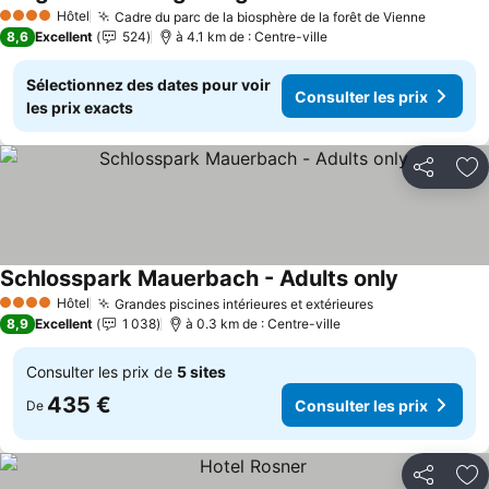
Hôtel
Cadre du parc de la biosphère de la forêt de Vienne
4 Étoiles
8,6
Excellent
524
à 4.1 km de : Centre-ville
Sélectionnez des dates pour voir
Consulter les prix
les prix exacts
Partager
Aj
Schlosspark Mauerbach - Adults only
Hôtel
Grandes piscines intérieures et extérieures
4 Étoiles
8,9
Excellent
1 038
à 0.3 km de : Centre-ville
Consulter les prix de
5 sites
435 €
Consulter les prix
De
Partager
Aj