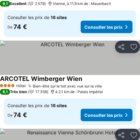
9,1
Excellent
2 579
Vienne, à 11.9 km de : Mauerbach
Consulter les prix de
16 sites
74 €
Consulter les prix
De
Partager
Aj
ARCOTEL Wimberger Wien
Hôtel
Bien-être sur le toit avec vue sur la ville
4 Étoiles
8,1
Très bien
17 358
à 2.1 km de : Palais impérial
Consulter les prix de
16 sites
74 €
Consulter les prix
De
Partager
Aj