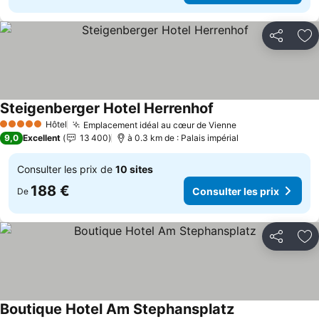
Partager
Aj
Steigenberger Hotel Herrenhof
Hôtel
Emplacement idéal au cœur de Vienne
5 Étoiles
9,0
Excellent
13 400
à 0.3 km de : Palais impérial
Consulter les prix de
10 sites
188 €
Consulter les prix
De
Partager
Aj
Boutique Hotel Am Stephansplatz