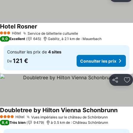
Hotel Rosner
Hôtel
Service de billetterie culturelle
3 Étoiles
9,0
Excellent
645
Gablitz, à 2.1 km de : Mauerbach
Consulter les prix de
4 sites
121 €
Consulter les prix
De
Partager
Aj
Doubletree by Hilton Vienna Schonbrunn
Hôtel
Vues impériales sur le château de Schönbrunn
4 Étoiles
8,4
Très bien
9 479
à 0.5 km de : Château Schönbrunn