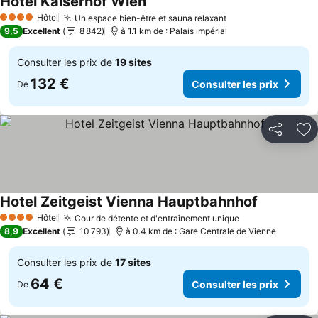
Hotel Kaiserhof Wien
Hôtel
Un espace bien-être et sauna relaxant
4 Étoiles
9,5
Excellent
8 842
à 1.1 km de : Palais impérial
Consulter les prix de
19 sites
132 €
Consulter les prix
De
Partager
Aj
Hotel Zeitgeist Vienna Hauptbahnhof
Hôtel
Cour de détente et d'entraînement unique
4 Étoiles
8,9
Excellent
10 793
à 0.4 km de : Gare Centrale de Vienne
Consulter les prix de
17 sites
64 €
Consulter les prix
De