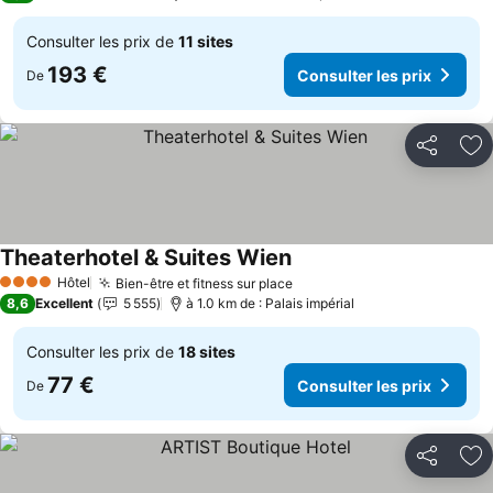
Consulter les prix de
11 sites
193 €
Consulter les prix
De
Partager
Aj
Theaterhotel & Suites Wien
Hôtel
Bien-être et fitness sur place
4 Étoiles
8,6
Excellent
5 555
à 1.0 km de : Palais impérial
Consulter les prix de
18 sites
77 €
Consulter les prix
De
Partager
Aj