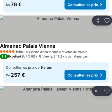
76 €
Consulter les prix
De
Partager
Aj
Almanac Palais Vienna
Hôtel
Piscine d'eau thermale revêtue de marbre
5 Étoiles
9,2
Excellent
3 183
Vienne, à 16.2 km de : Mauerbach
Consulter les prix de
9 sites
257 €
Consulter les prix
De
Partager
Aj