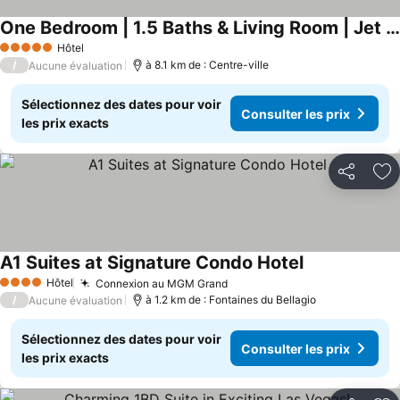
One Bedroom | 1.5 Baths & Living Room | Jet Tub – Palms Place Stripsuite
Hôtel
5 Étoiles
/
à 8.1 km de : Centre-ville
Aucune évaluation
Sélectionnez des dates pour voir
Consulter les prix
les prix exacts
Partager
Aj
A1 Suites at Signature Condo Hotel
Hôtel
Connexion au MGM Grand
4 Étoiles
/
à 1.2 km de : Fontaines du Bellagio
Aucune évaluation
Sélectionnez des dates pour voir
Consulter les prix
les prix exacts