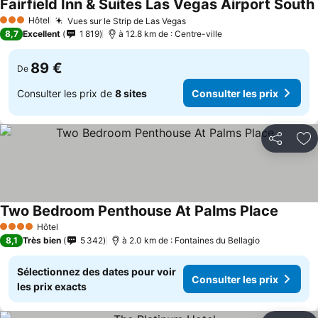
Fairfield Inn & Suites Las Vegas Airport South
Hôtel
Vues sur le Strip de Las Vegas
3 Étoiles
8,7
Excellent
1 819
à 12.8 km de : Centre-ville
89 €
De
Consulter les prix de
8 sites
Consulter les prix
Partager
Aj
Two Bedroom Penthouse At Palms Place
Hôtel
4 Étoiles
8,1
Très bien
5 342
à 2.0 km de : Fontaines du Bellagio
Sélectionnez des dates pour voir
Consulter les prix
les prix exacts