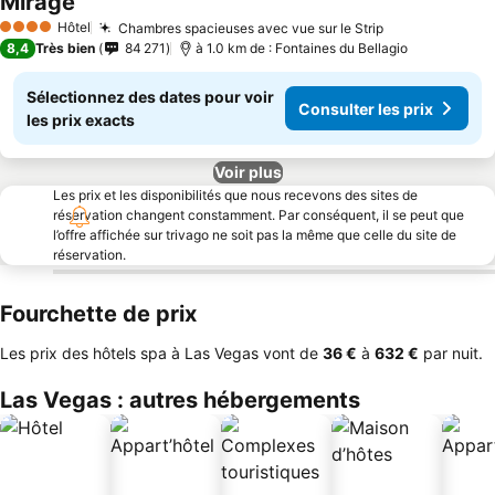
Mirage
Hôtel
Chambres spacieuses avec vue sur le Strip
4 Étoiles
8,4
Très bien
84 271
à 1.0 km de : Fontaines du Bellagio
Sélectionnez des dates pour voir
Consulter les prix
les prix exacts
Voir plus
Les prix et les disponibilités que nous recevons des sites de
réservation changent constamment. Par conséquent, il se peut que
l’offre affichée sur trivago ne soit pas la même que celle du site de
réservation.
Fourchette de prix
Les prix des hôtels spa à Las Vegas vont de
‎36 €
à
‎632 €
par nuit.
Las Vegas : autres hébergements