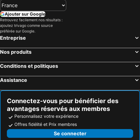
Blue Moon Gay Resort
Aviator Suites
Ajouter sur Google
Its The Trump At The Hilton Grand Vacations Resort
Upscale Studio In Hilton Grand Vacations Flamingo Hotel
Retrouvez facilement nos résultats :
Stay Together Suites 1bd1ba Apartment
Kintsugi Retreat-condo-stripview-no Resort Fee
ajoutez trivago comme source
préférée sur Google.
Sakura Serenity Studio-no Resort Fee
Cannery Casino and Hotel
Entreprise
JW Marriott Las Vegas Resort & Spa
Aliante Casino + Hotel
Comfort Inn & Suites Henderson - Las Vegas
Red Rock Casino Resort & Spa
Nos produits
Conditions et politiques
Assistance
Connectez-vous pour bénéficier des
avantages réservés aux membres
Personnalisez votre expérience
Offres fidélité et Prix membres
Se connecter