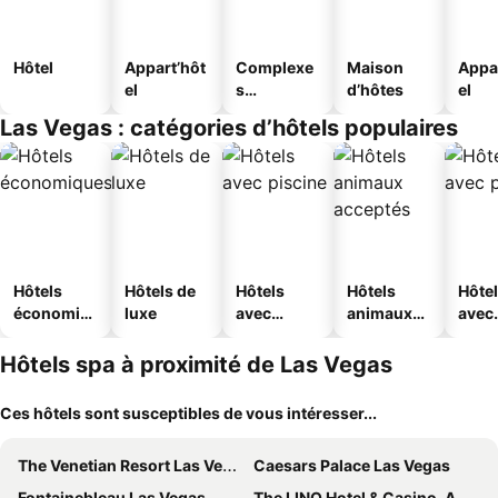
Hôtel
Appart’hôt
Complexe
Maison
Appa
el
s
d’hôtes
el
touristique
Las Vegas : catégories d’hôtels populaires
s
Hôtels
Hôtels de
Hôtels
Hôtels
Hôte
économiq
luxe
avec
animaux
avec
ues
piscine
acceptés
park
Hôtels spa à proximité de Las Vegas
Ces hôtels sont susceptibles de vous intéresser...
The Venetian Resort Las Vegas
Caesars Palace Las Vegas
Fontainebleau Las Vegas
The LINQ Hotel & Casino, A Caesars Destination