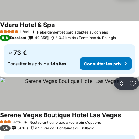
Vdara Hotel & Spa
Hôtel
Hébergement et parc adaptés aux chiens
5 Étoiles
8,8
Excellent
40 355
à 0.4 km de : Fontaines du Bellagio
73 €
De
Consulter les prix de
14 sites
Consulter les prix
Partager
Aj
Serene Vegas Boutique Hotel Las Vegas
Hôtel
Restaurant sur place avec plein d'options
3 Étoiles
7,4
5 610
à 2.1 km de : Fontaines du Bellagio