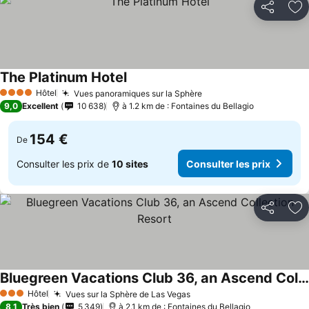
Partager
Aj
The Platinum Hotel
Hôtel
Vues panoramiques sur la Sphère
4 Étoiles
9,0
Excellent
10 638
à 1.2 km de : Fontaines du Bellagio
154 €
De
Consulter les prix de
10 sites
Consulter les prix
Partager
Aj
Bluegreen Vacations Club 36, an Ascend Collection Resort
Hôtel
Vues sur la Sphère de Las Vegas
3 Étoiles
8,1
Très bien
5 349
à 2.1 km de : Fontaines du Bellagio