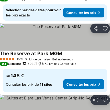
Sélectionnez des dates pour voir
Consulter les prix
les prix exacts
Partager
Aj
The Reserve at Park MGM
Hôtel
Linge de maison Bellino luxueux
5 Étoiles
9,1
Excellent
5 032
à 7.9 km de : Centre-ville
148 €
De
Consulter les prix de
11 sites
Consulter les prix
Partager
Aj