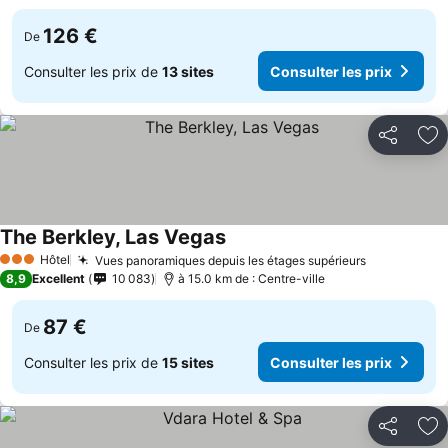
126 €
De
Consulter les prix de
13 sites
Consulter les prix
Partager
Aj
The Berkley, Las Vegas
Hôtel
Vues panoramiques depuis les étages supérieurs
3 Étoiles
8,9
Excellent
10 083
à 15.0 km de : Centre-ville
87 €
De
Consulter les prix de
15 sites
Consulter les prix
Partager
Aj