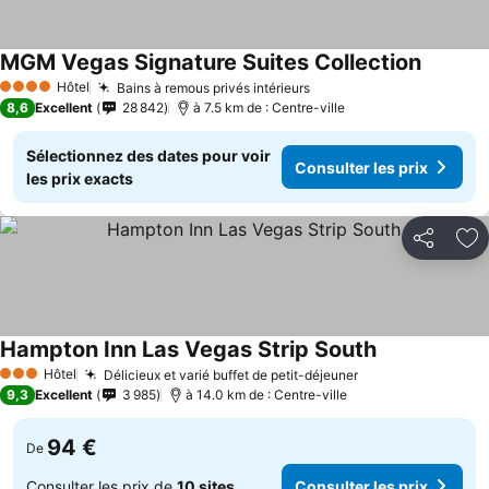
MGM Vegas Signature Suites Collection
Hôtel
Bains à remous privés intérieurs
4 Étoiles
8,6
Excellent
28 842
à 7.5 km de : Centre-ville
Sélectionnez des dates pour voir
Consulter les prix
les prix exacts
Partager
Aj
Hampton Inn Las Vegas Strip South
Hôtel
Délicieux et varié buffet de petit-déjeuner
3 Étoiles
9,3
Excellent
3 985
à 14.0 km de : Centre-ville
94 €
De
Consulter les prix de
10 sites
Consulter les prix