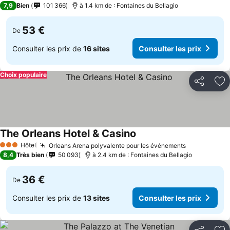
7,9
Bien
101 366
à 1.4 km de : Fontaines du Bellagio
53 €
De
Consulter les prix de
16 sites
Consulter les prix
Choix populaire
Partager
Aj
The Orleans Hotel & Casino
Hôtel
Orleans Arena polyvalente pour les événements
3 Étoiles
8,4
Très bien
50 093
à 2.4 km de : Fontaines du Bellagio
36 €
De
Consulter les prix de
13 sites
Consulter les prix