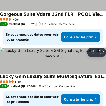
Gorgeous Suite Vdara 22nd FLR - POOL View - FREE Valet
Hôtel
4 Étoiles
8,7
Excellent
32 728
à 7.6 km de : Centre-ville
Sélectionnez des dates pour voir
Consulter les prix
les prix exacts
Partager
Aj
Lucky Gem Luxury Suite MGM Signature, Balcony Strip View 2605
Hôtel
5 Étoiles
8,7
Excellent
27 048
à 7.5 km de : Centre-ville
Sélectionnez des dates pour voir
Consulter les prix
les prix exacts