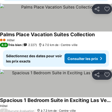
Partager
Aj
Palms Place Vacation Suites Collection
Hôtel
2 Étoiles
8,0
Très bien
2 227
à 7.0 km de : Centre-ville
Sélectionnez des dates pour voir
Consulter les prix
les prix exacts
Partager
Aj
Spacious 1 Bedroom Suite in Exciting Las Vegas!
Hôtel
/
à 7.3 km de : Centre-ville
Aucune évaluation