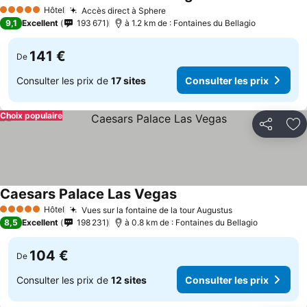
Hôtel
Accès direct à Sphere
5 Étoiles
9,1
Excellent
193 671
à 1.2 km de : Fontaines du Bellagio
141 €
De
Consulter les prix de
17 sites
Consulter les prix
Choix populaire
Partager
Aj
Caesars Palace Las Vegas
Hôtel
Vues sur la fontaine de la tour Augustus
5 Étoiles
8,5
Excellent
198 231
à 0.8 km de : Fontaines du Bellagio
104 €
De
Consulter les prix de
12 sites
Consulter les prix