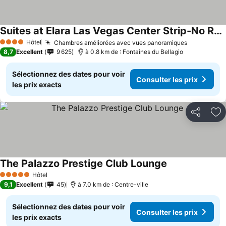
Suites at Elara Las Vegas Center Strip-No Resort Fees
Hôtel
Chambres améliorées avec vues panoramiques
4 Étoiles
8,7
Excellent
9 625
à 0.8 km de : Fontaines du Bellagio
Sélectionnez des dates pour voir
Consulter les prix
les prix exacts
Partager
Aj
The Palazzo Prestige Club Lounge
Hôtel
5 Étoiles
9,1
Excellent
45
à 7.0 km de : Centre-ville
Sélectionnez des dates pour voir
Consulter les prix
les prix exacts