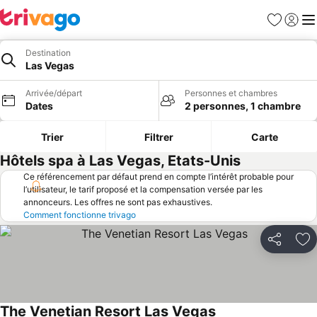
Favoris
Se con
Me
Destination
Las Vegas
Arrivée/départ
Personnes et chambres
Dates
2 personnes, 1 chambre
Trier
Filtrer
Carte
Hôtels spa à Las Vegas, Etats-Unis
Ce référencement par défaut prend en compte l’intérêt probable pour
l’utilisateur, le tarif proposé et la compensation versée par les
annonceurs. Les offres ne sont pas exhaustives.
Comment fonctionne trivago
Partager
Aj
The Venetian Resort Las Vegas