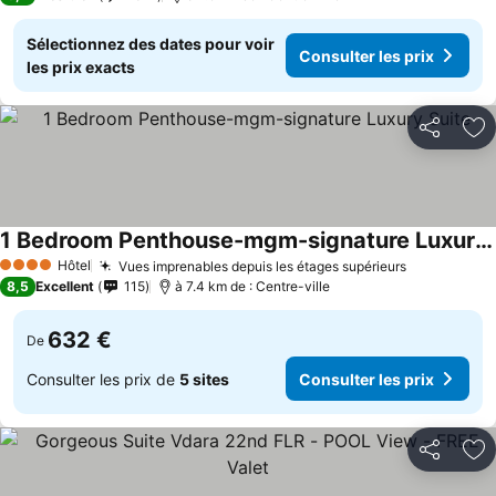
Sélectionnez des dates pour voir
Consulter les prix
les prix exacts
Partager
Aj
1 Bedroom Penthouse-mgm-signature Luxury Suite
Hôtel
Vues imprenables depuis les étages supérieurs
4 Étoiles
8,5
Excellent
115
à 7.4 km de : Centre-ville
632 €
De
Consulter les prix de
5 sites
Consulter les prix
Partager
Aj