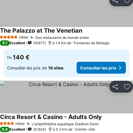
Partager
Aj
The Palazzo at The Venetian
Hôtel
Des restaurants du monde entier
5 Étoiles
9,1
Excellent
39 877
à 1.4 km de : Fontaines du Bellagio
140 €
De
Consulter les prix de
16 sites
Consulter les prix
Partager
Aj
Circa Resort & Casino - Adults Only
Hôtel
L'amphithéâtre aquatique Stadium Swim
4 Étoiles
8,6
Excellent
20 824
à 0.3 km de : Centre-ville