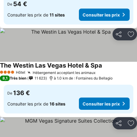
54 €
De
Consulter les prix de
11 sites
Consulter les prix
Partager
Aj
The Westin Las Vegas Hotel & Spa
Hôtel
Hébergement acceptant les animaux
4 Étoiles
8,1
Très bien
11 623
à 1.0 km de : Fontaines du Bellagio
136 €
De
Consulter les prix de
16 sites
Consulter les prix
Partager
Aj