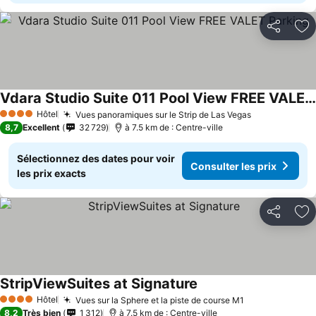
Partager
Aj
Vdara Studio Suite 011 Pool View FREE VALET Parking
Hôtel
Vues panoramiques sur le Strip de Las Vegas
4 Étoiles
8,7
Excellent
32 729
à 7.5 km de : Centre-ville
Sélectionnez des dates pour voir
Consulter les prix
les prix exacts
Partager
Aj
StripViewSuites at Signature
Hôtel
Vues sur la Sphere et la piste de course M1
4 Étoiles
8,2
Très bien
1 312
à 7.5 km de : Centre-ville