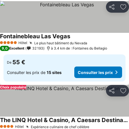
Partager
Aj
Fontainebleau Las Vegas
Hôtel
Le plus haut bâtiment du Nevada
5 Étoiles
9,0
Excellent
32 193
à 3.4 km de : Fontaines du Bellagio
55 €
De
Consulter les prix de
15 sites
Consulter les prix
Choix populaire
Partager
Aj
The LINQ Hotel & Casino, A Caesars Destination
Hôtel
Expérience culinaire de chef célèbre
4 Étoiles