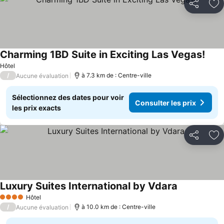
Partager
Aj
Charming 1BD Suite in Exciting Las Vegas!
Hôtel
/
à 7.3 km de : Centre-ville
Aucune évaluation
Sélectionnez des dates pour voir
Consulter les prix
les prix exacts
Partager
Aj
Luxury Suites International by Vdara
Hôtel
4 Étoiles
/
à 10.0 km de : Centre-ville
Aucune évaluation