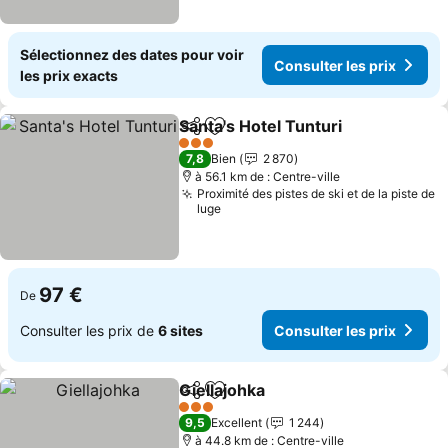
Sélectionnez des dates pour voir
Consulter les prix
les prix exacts
Santa's Hotel Tunturi
Partager
Ajouter à mes favoris
Consu
3 Étoiles
7,8
Bien
2 870
à 56.1 km de : Centre-ville
Proximité des pistes de ski et de la piste de
luge
97 €
De
Consulter les prix de
6 sites
Consulter les prix
Giellajohka
Partager
Ajouter à mes favoris
Consulter les pr
3 Étoiles
9,5
Excellent
1 244
à 44.8 km de : Centre-ville