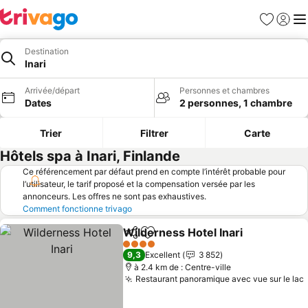
Favoris
Se con
Me
Destination
Inari
Arrivée/départ
Personnes et chambres
Dates
2 personnes, 1 chambre
Trier
Filtrer
Carte
Hôtels spa à Inari, Finlande
Ce référencement par défaut prend en compte l’intérêt probable pour
l’utilisateur, le tarif proposé et la compensation versée par les
annonceurs. Les offres ne sont pas exhaustives.
Comment fonctionne trivago
Wilderness Hotel Inari
Partager
Ajouter à mes favoris
Cons
4 Étoiles
9,3
Excellent
3 852
à 2.4 km de : Centre-ville
Restaurant panoramique avec vue sur le lac