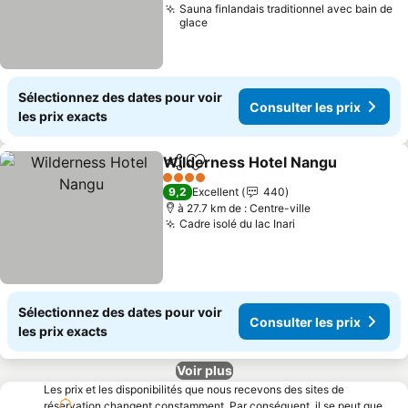
Sauna finlandais traditionnel avec bain de
glace
Sélectionnez des dates pour voir
Consulter les prix
les prix exacts
Wilderness Hotel Nangu
Partager
Ajouter à mes favoris
Co
4 Étoiles
9,2
Excellent
440
à 27.7 km de : Centre-ville
Cadre isolé du lac Inari
Consulter les pr
Sélectionnez des dates pour voir
Consulter les prix
les prix exacts
Voir plus
Les prix et les disponibilités que nous recevons des sites de
réservation changent constamment. Par conséquent, il se peut que