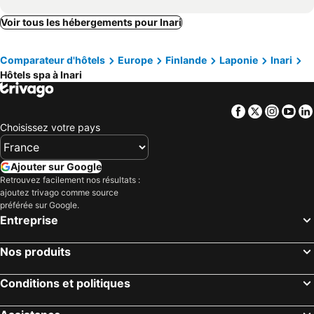
Voir tous les hébergements pour Inari
Comparateur d'hôtels
Europe
Finlande
Laponie
Inari
Hôtels spa à Inari
Facebook
Twitter
Insta
Yo
Choisissez votre pays
Ajouter sur Google
Retrouvez facilement nos résultats :
ajoutez trivago comme source
préférée sur Google.
Entreprise
Nos produits
Conditions et politiques