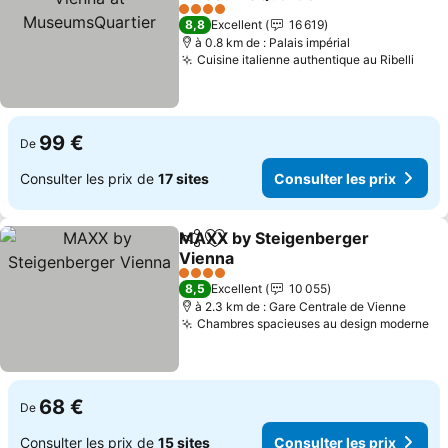
Consulter les prix
4 Étoiles
8,8
Excellent
16 619
à 0.8 km de : Palais impérial
Cuisine italienne authentique au Ribelli
Cons
99 €
De
Consulter les prix de
17 sites
Consulter les prix
MAXX by Steigenberger
Partager
Ajouter à mes favoris
Vienna
Consulter les prix
4 Étoiles
8,5
Excellent
10 055
à 2.3 km de : Gare Centrale de Vienne
Chambres spacieuses au design moderne
Co
68 €
De
Consulter les prix de
15 sites
Consulter les prix