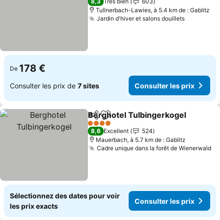
8,3
Très bien
603
Tullnerbach-Lawies, à 5.4 km de : Gablitz
Jardin d'hiver et salons douillets
Consulter
178 €
De
Consulter les prix de
7 sites
Consulter les prix
Berghotel Tulbingerkogel
Partager
Ajouter à mes favoris
4 Étoiles
8,6
Excellent
524
Mauerbach, à 5.7 km de : Gablitz
Cadre unique dans la forêt de Wienerwald
Co
Sélectionnez des dates pour voir
Consulter les prix
les prix exacts