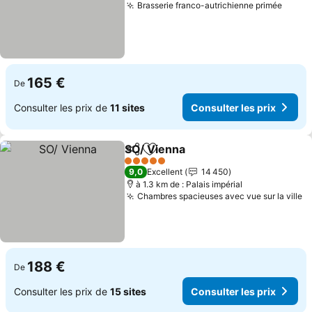
Brasserie franco-autrichienne primée
Consu
165 €
De
Consulter les prix de
11 sites
Consulter les prix
SO/ Vienna
Partager
Ajouter à mes favoris
Consulter les pr
5 Étoiles
9,0
Excellent
14 450
à 1.3 km de : Palais impérial
Chambres spacieuses avec vue sur la ville
Co
188 €
De
Consulter les prix de
15 sites
Consulter les prix