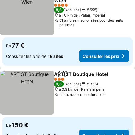
Wien
Consulter les prix
4 Étoiles
8,6
Excellent
5 555
à 1.0 km de : Palais impérial
Chambres insonorisées pour des nuits
paisibles
77 €
De
Consulter les prix de
18 sites
Consulter les prix
ARTIST Boutique Hotel
Partager
Ajouter à mes favoris
Con
3 Étoiles
9,3
Excellent
5 336
à 0.9 km de : Palais impérial
Lits luxueux et confortables
Consulter les
150 €
De