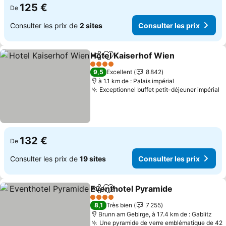
125 €
De
Consulter les prix de
2 sites
Consulter les prix
Hotel Kaiserhof Wien
Partager
Ajouter à mes favoris
Consu
4 Étoiles
9,5
Excellent
8 842
à 1.1 km de : Palais impérial
Exceptionnel buffet petit-déjeuner impérial
C
132 €
De
Consulter les prix de
19 sites
Consulter les prix
Eventhotel Pyramide
Partager
Ajouter à mes favoris
Consu
4 Étoiles
8,1
Très bien
7 255
Brunn am Gebirge, à 17.4 km de : Gablitz
Une pyramide de verre emblématique de 42