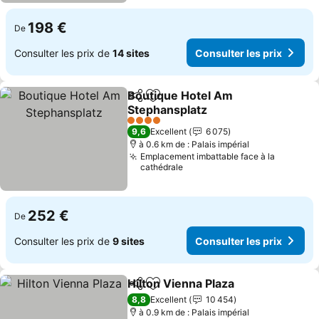
198 €
De
Consulter les prix de
14 sites
Consulter les prix
Boutique Hotel Am
Partager
Ajouter à mes favoris
Stephansplatz
Consulter les prix
4 Étoiles
9,6
Excellent
6 075
à 0.6 km de : Palais impérial
Emplacement imbattable face à la
cathédrale
252 €
De
Consulter les prix de
9 sites
Consulter les prix
Hilton Vienna Plaza
Partager
Ajouter à mes favoris
Consult
8,8
Excellent
10 454
à 0.9 km de : Palais impérial