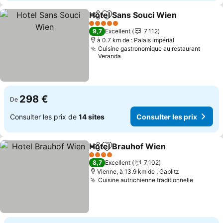
Hotel Sans Souci Wien
Partager
Ajouter à mes favoris
Cons
5 Étoiles
9,7
Excellent
7 112
à 0.7 km de : Palais impérial
Cuisine gastronomique au restaurant
Veranda
298 €
De
Consulter les prix de
14 sites
Consulter les prix
Hotel Brauhof Wien
Partager
Ajouter à mes favoris
Consult
4 Étoiles
8,7
Excellent
7 102
Vienne, à 13.9 km de : Gablitz
Cuisine autrichienne traditionnelle
Consulte