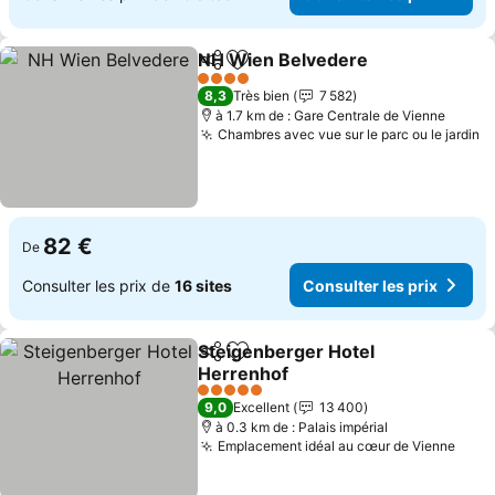
NH Wien Belvedere
Partager
Ajouter à mes favoris
Consult
4 Étoiles
8,3
Très bien
7 582
à 1.7 km de : Gare Centrale de Vienne
Chambres avec vue sur le parc ou le jardin
Co
82 €
De
Consulter les prix de
16 sites
Consulter les prix
Steigenberger Hotel
Partager
Ajouter à mes favoris
Herrenhof
Consulter les prix
5 Étoiles
9,0
Excellent
13 400
à 0.3 km de : Palais impérial
Emplacement idéal au cœur de Vienne
Cons