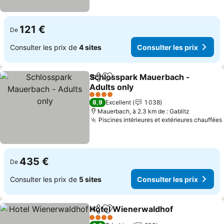
121 €
De
Consulter les prix de
4 sites
Consulter les prix
Schlosspark Mauerbach -
Partager
Ajouter à mes favoris
Adults only
Consulter les prix
4 Étoiles
8,9
Excellent
1 038
Mauerbach, à 2.3 km de : Gablitz
Piscines intérieures et extérieures chauffées
435 €
De
Consulter les prix de
5 sites
Consulter les prix
Hotel Wienerwaldhof
Partager
Ajouter à mes favoris
Consu
4 Étoiles