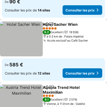
90 €
De
Consulter les prix de
14 sites
Consulter les prix
Hotel Sacher Wien
Partager
Ajouter à mes favoris
Consulte
5 Étoiles
9,2
Excellent
18 558
à 0.5 km de : Palais impérial
Accès exclusif au Café Sacher
Consulter 
585 €
De
Consulter les prix de
12 sites
Consulter les prix
Austria Trend Hotel
Partager
Ajouter à mes favoris
Maximilian
Consulter les prix
4 Étoiles
9,1
Excellent
2 579
Vienne, à 11.9 km de : Gablitz