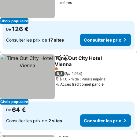
mètres
Choix populaire
126 €
De
Consulter les prix de
17 sites
Consulter les prix
Time Out City Hotel
Partager
Ajouter à mes favoris
Vienna
Consulter les prix
1 Étoiles
6,8
1 954
à 1.0 km de : Palais impérial
Accès traditionnel par clé
Consulter les 
Choix populaire
64 €
De
Consulter les prix de
2 sites
Consulter les prix