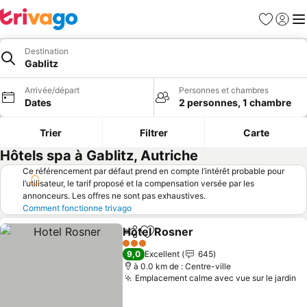
Favoris
Se con
Me
Destination
Gablitz
Arrivée/départ
Personnes et chambres
Dates
2 personnes, 1 chambre
Trier
Filtrer
Carte
Hôtels spa à Gablitz, Autriche
Ce référencement par défaut prend en compte l’intérêt probable pour
l’utilisateur, le tarif proposé et la compensation versée par les
annonceurs. Les offres ne sont pas exhaustives.
Comment fonctionne trivago
Hotel Rosner
Partager
Ajouter à mes favoris
Consulter les
3 Étoiles
9,0
Excellent
645
à 0.0 km de : Centre-ville
Emplacement calme avec vue sur le jardin
Co