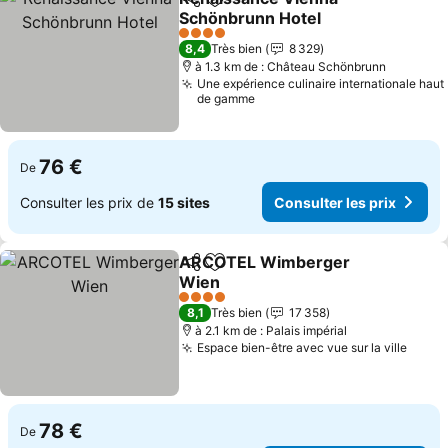
Partager
Ajouter à mes favoris
Schönbrunn Hotel
Consulter les prix
4 Étoiles
8,4
Très bien
8 329
à 1.3 km de : Château Schönbrunn
Une expérience culinaire internationale haut
de gamme
76 €
De
Consulter les prix de
15 sites
Consulter les prix
ARCOTEL Wimberger
Partager
Ajouter à mes favoris
Wien
Consulter les prix
4 Étoiles
8,1
Très bien
17 358
à 2.1 km de : Palais impérial
Espace bien-être avec vue sur la ville
Consu
78 €
De