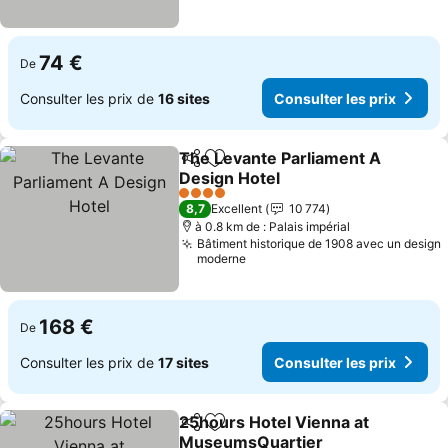
74 €
De
Consulter les prix de
16 sites
Consulter les prix
The Levante Parliament A
Partager
Ajouter à mes favoris
Design Hotel
Consulter les prix
4 Étoiles
8,7
Excellent
10 774
à 0.8 km de : Palais impérial
Bâtiment historique de 1908 avec un design
moderne
168 €
De
Consulter les prix de
17 sites
Consulter les prix
25hours Hotel Vienna at
Partager
Ajouter à mes favoris
MuseumsQuartier