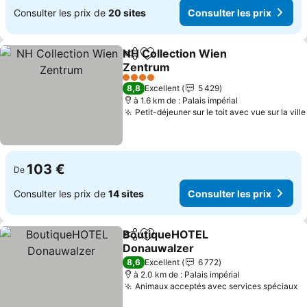
Consulter les prix de
20 sites
Consulter les prix
NH Collection Wien
Partager
Ajouter à mes favoris
Zentrum
Consulter les prix
4 Étoiles
8,8
Excellent
5 429
à 1.6 km de : Palais impérial
Petit-déjeuner sur le toit avec vue sur la ville
103 €
De
Consulter les prix de
14 sites
Consulter les prix
BoutiqueHOTEL
Partager
Ajouter à mes favoris
Donauwalzer
Consulter les prix
8,6
Excellent
6 772
à 2.0 km de : Palais impérial
Animaux acceptés avec services spéciaux
Co