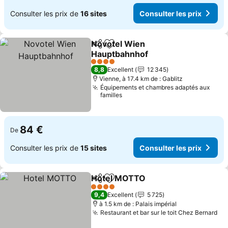
Consulter les prix de
16 sites
Consulter les prix
Novotel Wien
Partager
Ajouter à mes favoris
Hauptbahnhof
Consulter les prix
4 Étoiles
8,8
Excellent
12 345
Vienne, à 17.4 km de : Gablitz
Équipements et chambres adaptés aux
familles
84 €
De
Consulter les prix de
15 sites
Consulter les prix
Hotel MOTTO
Partager
Ajouter à mes favoris
Consulter les
4 Étoiles
9,4
Excellent
5 725
à 1.5 km de : Palais impérial
Restaurant et bar sur le toit Chez Bernard
Co