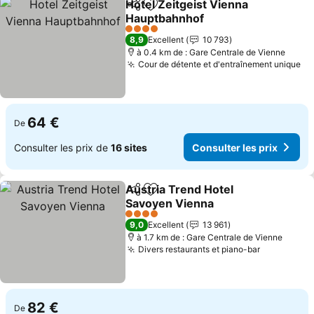
Hotel Zeitgeist Vienna
Partager
Ajouter à mes favoris
Hauptbahnhof
Consulter les prix
4 Étoiles
8,9
Excellent
10 793
à 0.4 km de : Gare Centrale de Vienne
Cour de détente et d'entraînement unique
Co
64 €
De
Consulter les prix de
16 sites
Consulter les prix
Austria Trend Hotel
Partager
Ajouter à mes favoris
Savoyen Vienna
Consulter les prix
4 Étoiles
9,0
Excellent
13 961
à 1.7 km de : Gare Centrale de Vienne
Divers restaurants et piano-bar
Consulter 
82 €
De