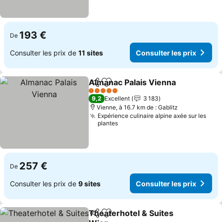
193 €
De
Consulter les prix de
11 sites
Consulter les prix
Almanac Palais Vienna
Partager
Ajouter à mes favoris
Cons
5 Étoiles
9,2
Excellent
3 183
Vienne, à 16.7 km de : Gablitz
Expérience culinaire alpine axée sur les
plantes
257 €
De
Consulter les prix de
9 sites
Consulter les prix
Theaterhotel & Suites
Partager
Ajouter à mes favoris