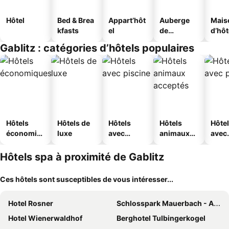
Hôtel
Bed & Brea
Appart’hôt
Auberge
Mais
kfasts
el
de
d’hô
jeunesse
Gablitz : catégories d’hôtels populaires
Hôtels
Hôtels de
Hôtels
Hôtels
Hôte
économiq
luxe
avec
animaux
avec
ues
piscine
acceptés
park
Hôtels spa à proximité de Gablitz
Ces hôtels sont susceptibles de vous intéresser...
Hotel Rosner
Schlosspark Mauerbach - Adults only
Hotel Wienerwaldhof
Berghotel Tulbingerkogel