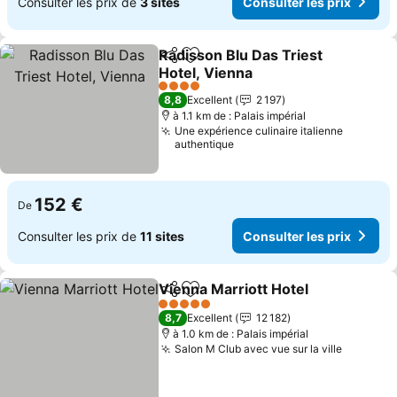
Consulter les prix de
3 sites
Consulter les prix
Radisson Blu Das Triest
Partager
Ajouter à mes favoris
Hotel, Vienna
Consulter les prix
4 Étoiles
8,8
Excellent
2 197
à 1.1 km de : Palais impérial
Une expérience culinaire italienne
authentique
152 €
De
Consulter les prix de
11 sites
Consulter les prix
Vienna Marriott Hotel
Partager
Ajouter à mes favoris
Cons
5 Étoiles
8,7
Excellent
12 182
à 1.0 km de : Palais impérial
Salon M Club avec vue sur la ville
Consulte