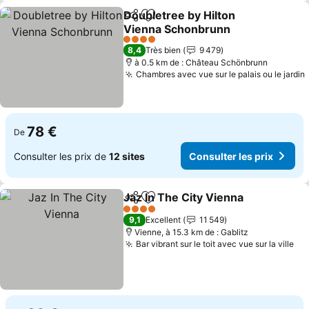
Doubletree by Hilton
Partager
Ajouter à mes favoris
Vienna Schonbrunn
Consulter les prix
4 Étoiles
8,4
Très bien
9 479
à 0.5 km de : Château Schönbrunn
Chambres avec vue sur le palais ou le jardin
78 €
De
Consulter les prix de
12 sites
Consulter les prix
Jaz In The City Vienna
Partager
Ajouter à mes favoris
Cons
4 Étoiles
9,1
Excellent
11 549
Vienne, à 15.3 km de : Gablitz
Bar vibrant sur le toit avec vue sur la ville
Con