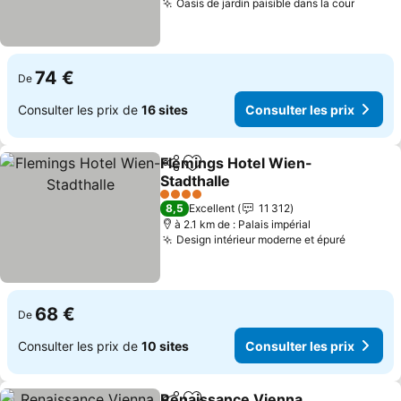
Oasis de jardin paisible dans la cour
Consult
74 €
De
Consulter les prix de
16 sites
Consulter les prix
Flemings Hotel Wien-
Partager
Ajouter à mes favoris
Stadthalle
Consulter les prix
4 Étoiles
8,5
Excellent
11 312
à 2.1 km de : Palais impérial
Design intérieur moderne et épuré
Consulte
68 €
De
Consulter les prix de
10 sites
Consulter les prix
Renaissance Vienna