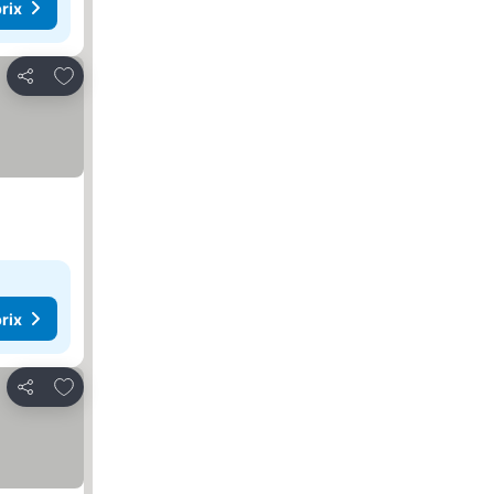
rix
Ajouter à mes favoris
Partager
rix
Ajouter à mes favoris
Partager