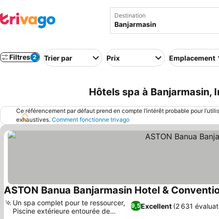
Destination
Filtres
2
Trier par
Prix
Emplacement
Hôtels spa à Banjarmasin, 
Ce référencement par défaut prend en compte l’intérêt probable pour l’utili
exhaustives.
Comment fonctionne trivago
ASTON Banua Banjarmasin Hotel & Conventi
Un spa complet pour te ressourcer,
Excellent
(2 631 évaluat
9,5
Piscine extérieure entourée de