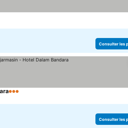
Consulter les p
dara
3 Étoiles
Consulter les p