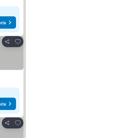
rix
Ajouter à mes favoris
Partager
rix
Ajouter à mes favoris
Partager