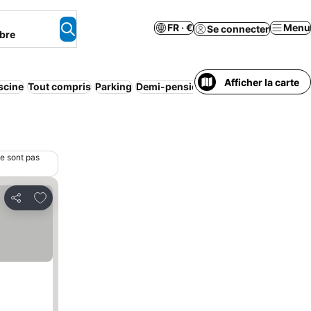
FR · €
Menu
Se connecter
bre
Afficher la carte
scine
Tout compris
Parking
Demi-pension
Annulation gratuite
P
ne sont pas
Ajouter à mes favoris
Partager