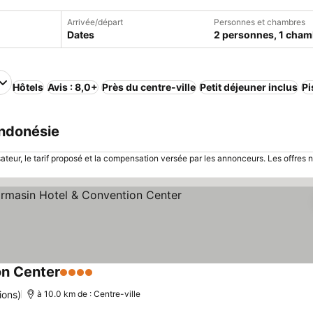
Arrivée/départ
Personnes et chambres
Dates
2 personnes, 1 cham
Hôtels
Avis : 8,0+
Près du centre-ville
Petit déjeuner inclus
Pi
Indonésie
sateur, le tarif proposé et la compensation versée par les annonceurs. Les offres 
on Center
4 Étoiles
ions)
à 10.0 km de : Centre-ville