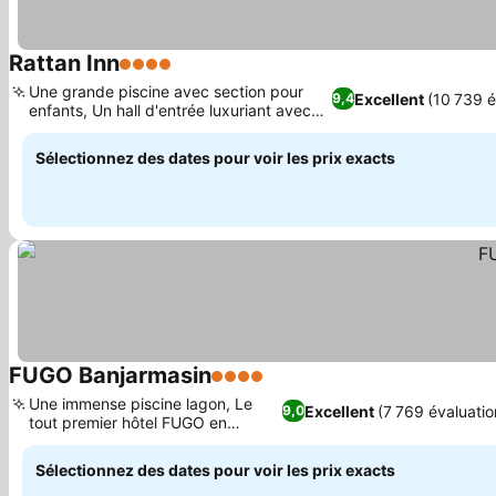
Rattan Inn
4 Étoiles
Une grande piscine avec section pour
Excellent
(10 739 é
9,4
enfants, Un hall d'entrée luxuriant avec
atrium tropical
Sélectionnez des dates pour voir les prix exacts
FUGO Banjarmasin
4 Étoiles
Une immense piscine lagon, Le
Excellent
(7 769 évaluatio
9,0
tout premier hôtel FUGO en
Indonésie
Sélectionnez des dates pour voir les prix exacts