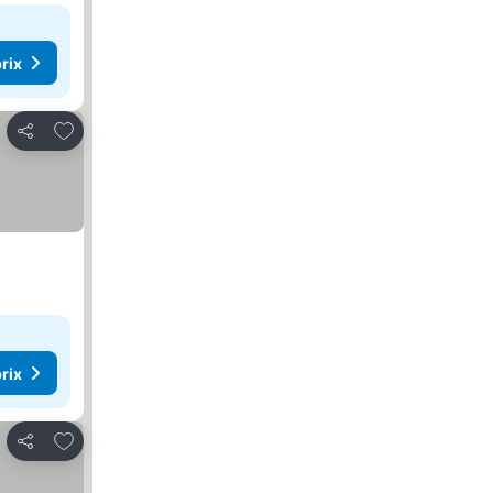
rix
Ajouter à mes favoris
Partager
rix
Ajouter à mes favoris
Partager