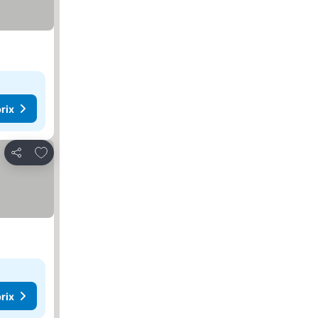
rix
Ajouter à mes favoris
Partager
rix