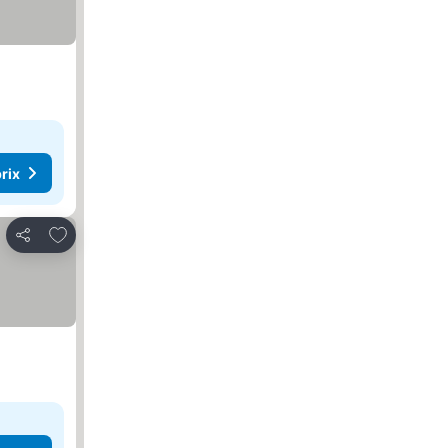
rix
Ajouter à mes favoris
Partager