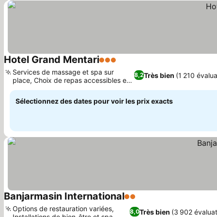
Hotel Grand Mentari
3 Étoiles
Services de massage et spa sur
Très bien
(1 210 évalua
8,2
place, Choix de repas accessibles et
délicieux
Sélectionnez des dates pour voir les prix exacts
Banjarmasin International
2 Étoiles
Options de restauration variées,
Très bien
(3 902 évaluat
8,0
Installations de bien-être et spa