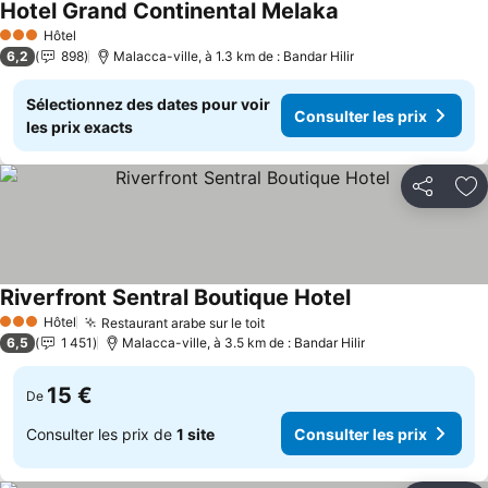
Hotel Grand Continental Melaka
Consulter les prix
Hôtel
3 Étoiles
6,2
898
Malacca-ville, à 1.3 km de : Bandar Hilir
Sélectionnez des dates pour voir
Consulter les prix
les prix exacts
Partager
Aj
Riverfront Sentral Boutique Hotel
Consulter les pri
Hôtel
Restaurant arabe sur le toit
Consulter les prix
3 Étoiles
6,5
1 451
Malacca-ville, à 3.5 km de : Bandar Hilir
15 €
De
Consulter les prix de
1 site
Consulter les prix