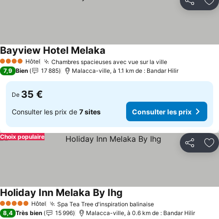
Partager
Aj
Bayview Hotel Melaka
Consulter les prix
Hôtel
Chambres spacieuses avec vue sur la ville
Consulter les 
4 Étoiles
7,9
Bien
17 885
Malacca-ville, à 1.1 km de : Bandar Hilir
35 €
De
Consulter les prix de
7 sites
Consulter les prix
Choix populaire
Partager
Aj
Holiday Inn Melaka By Ihg
Consulter les prix
Hôtel
Spa Tea Tree d'inspiration balinaise
Consulter les prix
5 Étoiles
8,4
Très bien
15 996
Malacca-ville, à 0.6 km de : Bandar Hilir