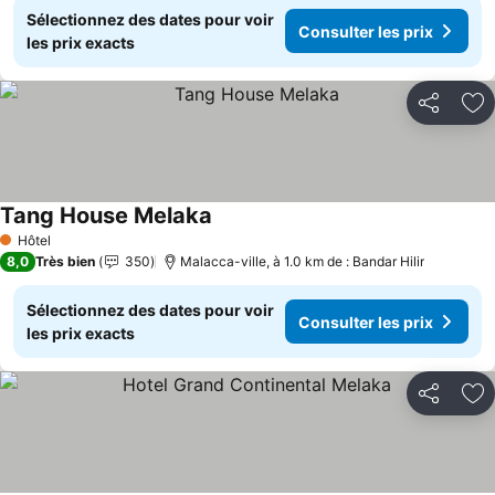
Sélectionnez des dates pour voir
Consulter les prix
les prix exacts
Partager
Aj
Tang House Melaka
Consulter les prix
Hôtel
1 Étoiles
8,0
Très bien
350
Malacca-ville, à 1.0 km de : Bandar Hilir
Sélectionnez des dates pour voir
Consulter les prix
les prix exacts
Partager
Aj