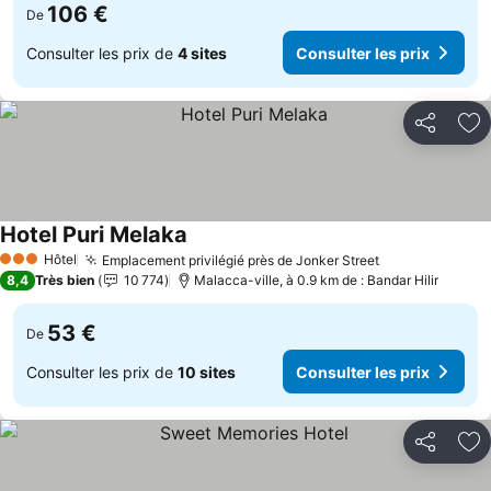
106 €
De
Consulter les prix de
4 sites
Consulter les prix
Partager
Aj
Hotel Puri Melaka
Consulter les prix
Hôtel
Emplacement privilégié près de Jonker Street
Consulter les
3 Étoiles
8,4
Très bien
10 774
Malacca-ville, à 0.9 km de : Bandar Hilir
53 €
De
Consulter les prix de
10 sites
Consulter les prix
Partager
Aj