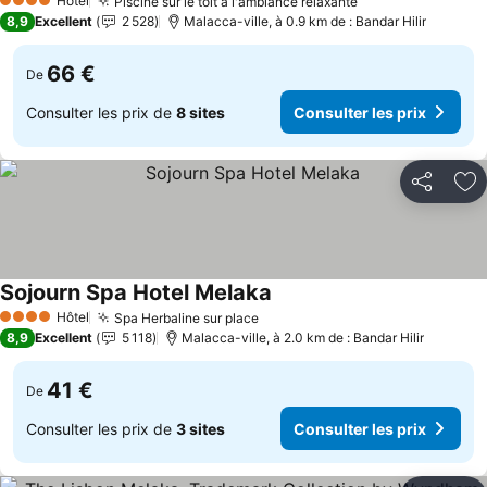
Hôtel
Piscine sur le toit à l'ambiance relaxante
Consulter les pr
4 Étoiles
8,9
Excellent
2 528
Malacca-ville, à 0.9 km de : Bandar Hilir
66 €
De
Consulter les prix de
8 sites
Consulter les prix
Partager
Aj
Sojourn Spa Hotel Melaka
Consulter les prix
Hôtel
Spa Herbaline sur place
Consulter les prix
4 Étoiles
8,9
Excellent
5 118
Malacca-ville, à 2.0 km de : Bandar Hilir
41 €
De
Consulter les prix de
3 sites
Consulter les prix