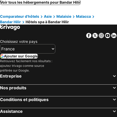
Voir tous les hébergements pour Bandar Hilir
Sojourn Spa Hotel Melaka
The Lisbon Melaka, Trademark Collection by Wyndham
Riverfront Sentral Boutique Hotel
Birkin International Hotel
Comparateur d'hôtels
Asie
Malaisie
Malacca
Shah's Beach Resort
Bandar Hilir
Hôtels spa à Bandar Hilir
Facebook
Twitter
Insta
Yo
Choisissez votre pays
Ajouter sur Google
Retrouvez facilement nos résultats :
ajoutez trivago comme source
préférée sur Google.
Entreprise
Nos produits
Conditions et politiques
Assistance