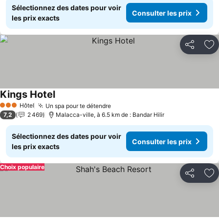
Sélectionnez des dates pour voir
Consulter les prix
les prix exacts
Partager
Aj
Kings Hotel
Consulter les prix
Hôtel
Un spa pour te détendre
Consulter les prix
3 Étoiles
7,2
2 469
Malacca-ville, à 6.5 km de : Bandar Hilir
Sélectionnez des dates pour voir
Consulter les prix
les prix exacts
Choix populaire
Partager
Aj