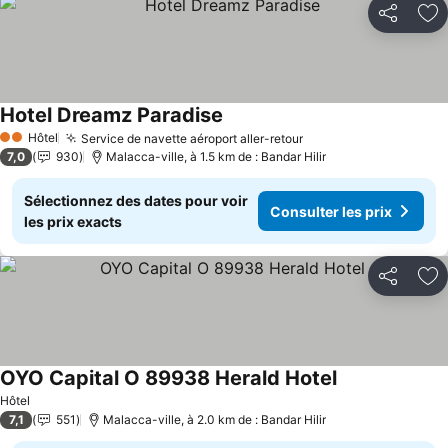
Partager
Aj
Hotel Dreamz Paradise
Consulter les prix
Hôtel
Service de navette aéroport aller-retour
Consulter les prix
2 Étoiles
7,0
930
Malacca-ville, à 1.5 km de : Bandar Hilir
Sélectionnez des dates pour voir
Consulter les prix
les prix exacts
Partager
Aj
OYO Capital O 89938 Herald Hotel
Consulter les p
Hôtel
7,1
551
Malacca-ville, à 2.0 km de : Bandar Hilir