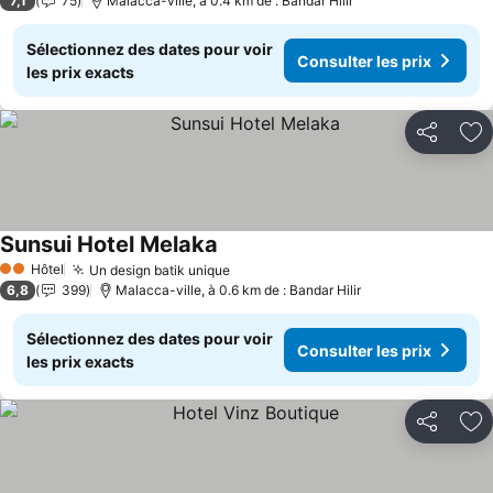
7,1
75
Malacca-ville, à 0.4 km de : Bandar Hilir
Sélectionnez des dates pour voir
Consulter les prix
les prix exacts
Partager
Aj
Sunsui Hotel Melaka
Consulter les prix
Hôtel
Un design batik unique
Consulter les prix
2 Étoiles
6,8
399
Malacca-ville, à 0.6 km de : Bandar Hilir
Sélectionnez des dates pour voir
Consulter les prix
les prix exacts
Partager
Aj