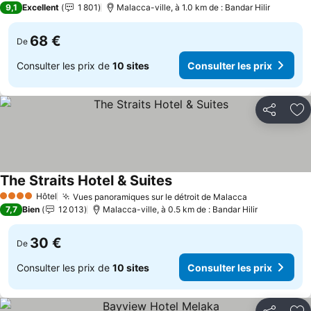
9,1
Excellent
1 801
Malacca-ville, à 1.0 km de : Bandar Hilir
68 €
De
Consulter les prix de
10 sites
Consulter les prix
Partager
Aj
The Straits Hotel & Suites
Consulter les prix
Hôtel
Vues panoramiques sur le détroit de Malacca
Consulter le
4 Étoiles
7,7
Bien
12 013
Malacca-ville, à 0.5 km de : Bandar Hilir
30 €
De
Consulter les prix de
10 sites
Consulter les prix