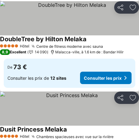
Partager
Aj
DoubleTree by Hilton Melaka
Consulter les prix
Hôtel
Centre de fitness moderne avec sauna
Consulter les p
5 Étoiles
8,9
Excellent
14 090
Malacca-ville, à 1.6 km de : Bandar Hilir
73 €
De
Consulter les prix de
12 sites
Consulter les prix
Partager
Aj
Dusit Princess Melaka
Consulter les prix
Hôtel
Chambres spacieuses avec vue sur la rivière
Consulter l
5 Étoiles