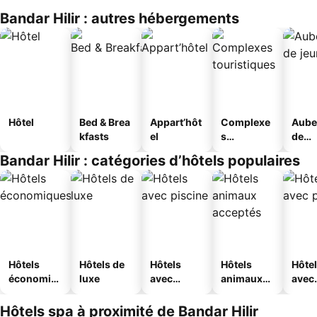
Bandar Hilir : autres hébergements
Hôtel
Bed & Brea
Appart’hôt
Complexe
Aube
kfasts
el
s
de
touristique
jeun
Bandar Hilir : catégories d’hôtels populaires
s
Hôtels
Hôtels de
Hôtels
Hôtels
Hôte
économiq
luxe
avec
animaux
avec
ues
piscine
acceptés
park
Hôtels spa à proximité de Bandar Hilir