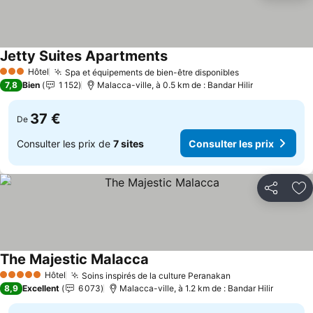
Jetty Suites Apartments
Consulter les prix
Hôtel
Spa et équipements de bien-être disponibles
Consulter les 
3 Étoiles
7,8
Bien
1 152
Malacca-ville, à 0.5 km de : Bandar Hilir
37 €
De
Consulter les prix de
7 sites
Consulter les prix
Partager
Aj
The Majestic Malacca
Consulter les prix
Hôtel
Soins inspirés de la culture Peranakan
Consulter les pr
5 Étoiles
8,9
Excellent
6 073
Malacca-ville, à 1.2 km de : Bandar Hilir