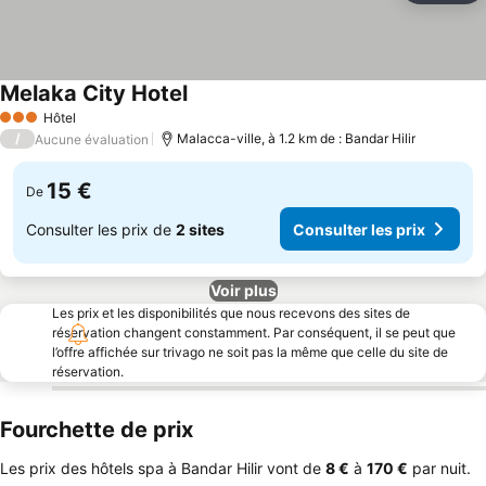
Melaka City Hotel
Consulter les prix
Hôtel
3 Étoiles
/
Malacca-ville, à 1.2 km de : Bandar Hilir
Aucune évaluation
15 €
De
Consulter les prix de
2 sites
Consulter les prix
Voir plus
Les prix et les disponibilités que nous recevons des sites de
réservation changent constamment. Par conséquent, il se peut que
l’offre affichée sur trivago ne soit pas la même que celle du site de
réservation.
Fourchette de prix
Les prix des hôtels spa à Bandar Hilir vont de
‎8 €
à
‎170 €
par nuit.