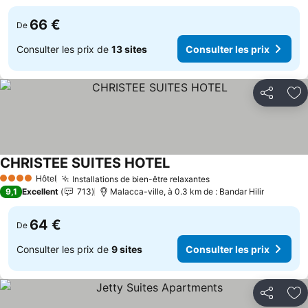
66 €
De
Consulter les prix de
13 sites
Consulter les prix
Partager
Aj
CHRISTEE SUITES HOTEL
Consulter les prix
Hôtel
Installations de bien-être relaxantes
Consulter les prix
4 Étoiles
9,1
Excellent
713
Malacca-ville, à 0.3 km de : Bandar Hilir
64 €
De
Consulter les prix de
9 sites
Consulter les prix
Partager
Aj