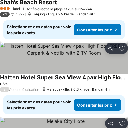
Shah's Beach Resort
Consulter les prix
Hôtel
Accès direct à la plage et vue sur l'océan
Consulter les pri
3 Étoiles
7,1
1 892
Tanjung Kling, à 9.9 km de : Bandar Hilir
Sélectionnez des dates pour voir
Consulter les prix
les prix exacts
Partager
Aj
Hatten Hotel Super Sea View 4pax High Floor FREE 1 Carpark & Netflix with 2 TV Room
Consulter les prix
Hôtel
/
Malacca-ville, à 0.3 km de : Bandar Hilir
Aucune évaluation
Sélectionnez des dates pour voir
Consulter les prix
les prix exacts
Partager
Aj