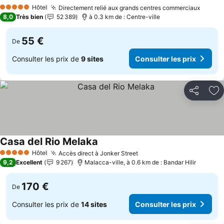
Consulter les prix
Hôtel
Directement relié aux grands centres commerciaux
Consul
5 Étoiles
8,0
Très bien
52 389
à 0.3 km de : Centre-ville
55 €
De
Consulter les prix de
9 sites
Consulter les prix
Partager
Aj
Casa del Rio Melaka
Consulter les prix
Hôtel
Accès direct à Jonker Street
Consulter les prix
5 Étoiles
9,2
Excellent
9 267
Malacca-ville, à 0.6 km de : Bandar Hilir
170 €
De
Consulter les prix de
14 sites
Consulter les prix