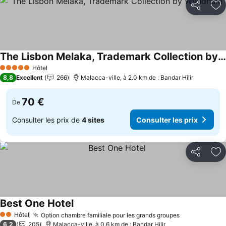
Partager
Aj
The Lisbon Melaka, Trademark Collection by Wyndham
Consulter les prix
Hôtel
5 Étoiles
8,8
Excellent
266
Malacca-ville, à 2.0 km de : Bandar Hilir
70 €
De
Consulter les prix de
4 sites
Consulter les prix
Partager
Aj
Best One Hotel
Consulter les prix
Hôtel
Option chambre familiale pour les grands groupes
Consulter le
2 Étoiles
6,2
205
Malacca-ville, à 0.6 km de : Bandar Hilir