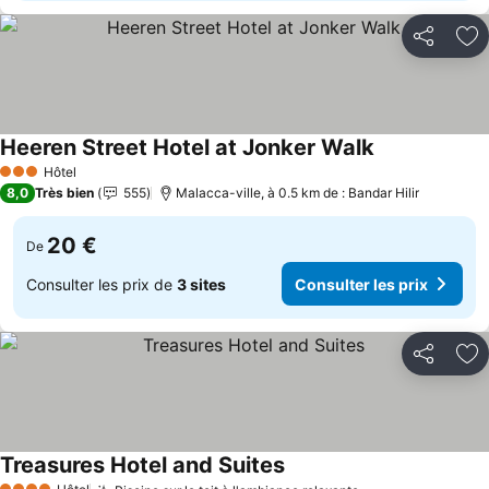
Partager
Aj
Heeren Street Hotel at Jonker Walk
Consulter les 
Hôtel
3 Étoiles
8,0
Très bien
555
Malacca-ville, à 0.5 km de : Bandar Hilir
20 €
De
Consulter les prix de
3 sites
Consulter les prix
Partager
Aj
Treasures Hotel and Suites
Consulter les prix