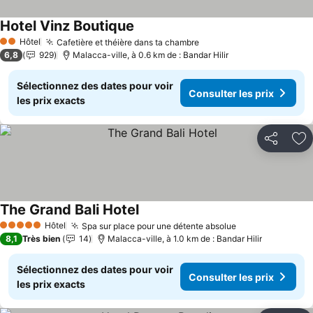
Hotel Vinz Boutique
Consulter les prix
Hôtel
Cafetière et théière dans ta chambre
Consulter les prix
2 Étoiles
6,8
929
Malacca-ville, à 0.6 km de : Bandar Hilir
Sélectionnez des dates pour voir
Consulter les prix
les prix exacts
Partager
Aj
The Grand Bali Hotel
Consulter les prix
Hôtel
Spa sur place pour une détente absolue
Consulter les p
5 Étoiles
8,1
Très bien
14
Malacca-ville, à 1.0 km de : Bandar Hilir
Sélectionnez des dates pour voir
Consulter les prix
les prix exacts