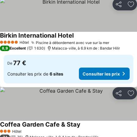
Partager
Aj
Birkin International Hotel
Consulter les prix
Hôtel
Piscine à débordement avec vue sur la mer
Consulter le
5 Étoiles
8,9
Excellent
1 630
Malacca-ville, à 6.9 km de : Bandar Hilir
77 €
De
Consulter les prix de
6 sites
Consulter les prix
Partager
Aj
Coffea Garden Cafe & Stay
Consulter les prix
Hôtel
3 Étoiles