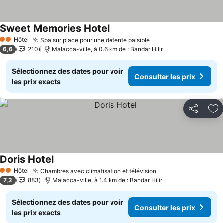
Sweet Memories Hotel
Consulter les prix
Hôtel
Spa sur place pour une détente paisible
Consulter les prix
2 Étoiles
6,6
210
Malacca-ville, à 0.6 km de : Bandar Hilir
Sélectionnez des dates pour voir
Consulter les prix
les prix exacts
Partager
Aj
Doris Hotel
Consulter les prix
Hôtel
Chambres avec climatisation et télévision
Consulter les prix
2 Étoiles
7,2
883
Malacca-ville, à 1.4 km de : Bandar Hilir
Sélectionnez des dates pour voir
Consulter les prix
les prix exacts