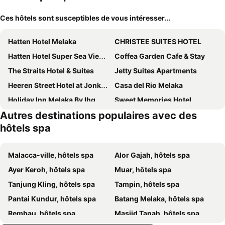
Ces hôtels sont susceptibles de vous intéresser...
Hatten Hotel Melaka
CHRISTEE SUITES HOTEL
Hatten Hotel Super Sea View 4pax High Floor FREE 1 Carpark & Netflix with 2 TV Room
Coffea Garden Cafe & Stay
The Straits Hotel & Suites
Jetty Suites Apartments
Heeren Street Hotel at Jonker Walk
Casa del Rio Melaka
Holiday Inn Melaka By Ihg
Sweet Memories Hotel
Autres destinations populaires avec des
Best One Hotel
Sunsui Hotel Melaka
hôtels spa
Hotel Puri Melaka
Treasures Hotel and Suites
Dusit Princess Melaka
Swiss Hotel Heritage Boutique Melaka
Malacca-ville, hôtels spa
Alor Gajah, hôtels spa
Hotel Ramada Plaza Melaka
The Grand Bali Hotel
Ayer Keroh, hôtels spa
Muar, hôtels spa
Bayview Hotel Melaka
The Majestic Malacca
Tanjung Kling, hôtels spa
Tampin, hôtels spa
The Shore Walking 10 mins To Jonker Streets
The Apple Melaka Luxury Apartments
Pantai Kundur, hôtels spa
Batang Melaka, hôtels spa
Hotel Holagarden
Hotel Grand Continental Melaka
Rembau, hôtels spa
Masjid Tanah, hôtels spa
Doris Hotel
DoubleTree by Hilton Melaka