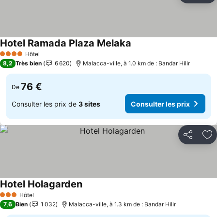
Hotel Ramada Plaza Melaka
Consulter les prix
Hôtel
4 Étoiles
8,2
Très bien
6 620
Malacca-ville, à 1.0 km de : Bandar Hilir
76 €
De
Consulter les prix de
3 sites
Consulter les prix
Partager
Aj
Hotel Holagarden
Consulter les prix
Hôtel
3 Étoiles
7,6
Bien
1 032
Malacca-ville, à 1.3 km de : Bandar Hilir