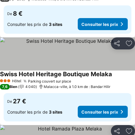
8 €
De
Consulter les prix de
3 sites
Consulter les prix
Partager
Aj
Swiss Hotel Heritage Boutique Melaka
Consulter 
Hôtel
Parking couvert sur place
Consulter les prix
3 Étoiles
7,6
Bien
4 040
Malacca-ville, à 1.0 km de : Bandar Hilir
27 €
De
Consulter les prix de
3 sites
Consulter les prix
Partager
Aj