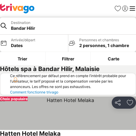
Favoris
Se con
Me
Destination
Bandar Hilir
Arrivée/départ
Personnes et chambres
Dates
2 personnes, 1 chambre
Trier
Filtrer
Carte
Hôtels spa à Bandar Hilir, Malaisie
Ce référencement par défaut prend en compte l’intérêt probable pour
l’utilisateur, le tarif proposé et la compensation versée par les
annonceurs. Les offres ne sont pas exhaustives.
Comment fonctionne trivago
Choix populaire
Partager
Aj
Hatten Hotel Melaka