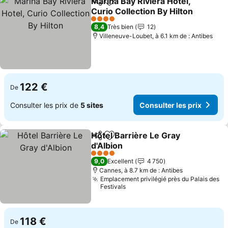
Marina Bay Riviera Hotel,
Partager
Ajouter à mes favoris
Curio Collection By Hilton
Consulter les prix
4 Étoiles
8,4
Très bien
12
Villeneuve-Loubet, à 6.1 km de : Antibes
122 €
De
Consulter les prix de
5 sites
Consulter les prix
Hôtel Barrière Le Gray
Partager
Ajouter à mes favoris
d'Albion
Consulter les prix
4 Étoiles
9,0
Excellent
4 750
Cannes, à 8.7 km de : Antibes
Emplacement privilégié près du Palais des
Festivals
118 €
De