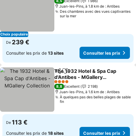
8,5
Excellent
1 986
Juan-les-Pins, à 1.8 km de : Antibes
Des chambres avec des vues captivantes
sur la mer
Choix populaire
239 €
De
Consulter les prix de
13 sites
Consulter les prix
The 1932 Hotel & Spa Cap
Partager
Ajouter à mes favoris
d'Antibes - MGallery
Collection
Consulter les prix
4 Étoiles
8,8
Excellent
2 198
Juan-les-Pins, à 1.6 km de : Antibes
À quelques pas des belles plages de sable
fin
113 €
De
Consulter les prix de
18 sites
Consulter les prix