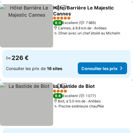
Hôtel Barrière Le Majestic
Partager
Ajouter à mes favoris
Cannes
Consulter les prix
5 Étoiles
9,0
Excellent
7 985
Cannes, à 8.8 km de : Antibes
Dîner avec un chef étoilé au Michelin
Consu
226 €
De
Consulter les prix de
16 sites
Consulter les prix
La Bastide de Biot
Partager
Ajouter à mes favoris
Consulte
4 Étoiles
9,6
Excellent
1 077
Biot, à 5.0 km de : Antibes
Piscine extérieure chauffée
Consulter les