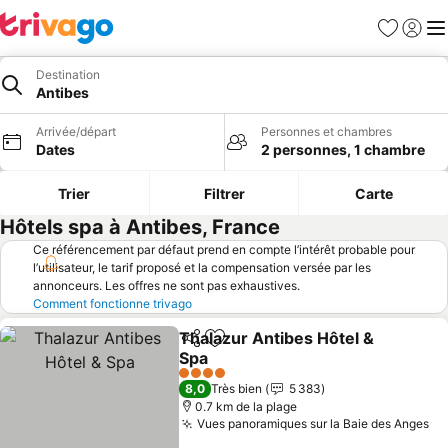
Favoris
Se con
Me
Destination
Antibes
Arrivée/départ
Personnes et chambres
Dates
2 personnes, 1 chambre
Trier
Filtrer
Carte
Hôtels spa à Antibes, France
Ce référencement par défaut prend en compte l’intérêt probable pour
l’utilisateur, le tarif proposé et la compensation versée par les
annonceurs. Les offres ne sont pas exhaustives.
Comment fonctionne trivago
Thalazur Antibes Hôtel &
Partager
Ajouter à mes favoris
Spa
Consulter les prix
4 Étoiles
8,0
Très bien
5 383
0.7 km de la plage
Vues panoramiques sur la Baie des Anges
Co