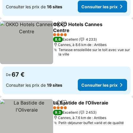
Consulter les prix de
16 sites
Consulter les prix
OKKO Hotels Cannes
Partager
Ajouter à mes favoris
Centre
Consulter les prix
4 Étoiles
8,6
Excellent
4 233
Cannes, à 8.6 km de : Antibes
Terrasse ensoleillée sur le toit avec vue sur
la ville
67 €
De
Consulter les prix de
19 sites
Consulter les prix
La Bastide de l'Oliveraie
Partager
Ajouter à mes favoris
Co
4 Étoiles
9,3
Excellent
2 453
Cannes, à 7.6 km de : Antibes
Petit-déjeuner buffet varié et de qualité
Cons