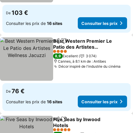
103 €
De
Consulter les prix de
16 sites
Consulter les prix
Best Western Premier Le
Partager
Ajouter à mes favoris
Patio des Artistes
Wellness Jacuzzi
Consulter les prix
4 Étoiles
8,9
Excellent
3 074
Cannes, à 8.1 km de : Antibes
Décor inspiré de l'industrie du cinéma
Consu
76 €
De
Consulter les prix de
16 sites
Consulter les prix
Five Seas by Inwood
Partager
Ajouter à mes favoris
Hotels
Consulter les prix
5 Étoiles