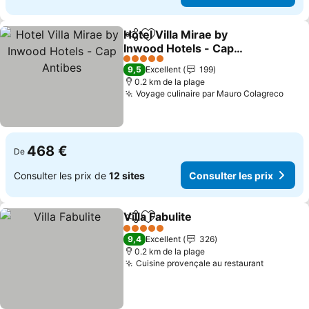
Hotel Villa Mirae by
Partager
Ajouter à mes favoris
Inwood Hotels - Cap
Antibes
Consulter les prix
5 Étoiles
9,5
Excellent
199
0.2 km de la plage
Voyage culinaire par Mauro Colagreco
Consu
468 €
De
Consulter les prix de
12 sites
Consulter les prix
Villa Fabulite
Partager
Ajouter à mes favoris
Consulter les 
5 Étoiles
9,4
Excellent
326
0.2 km de la plage
Cuisine provençale au restaurant
Consulter