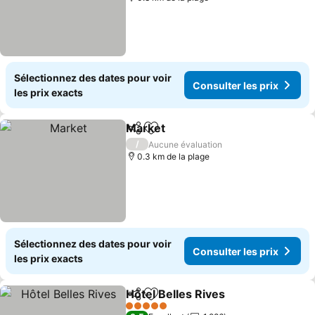
Sélectionnez des dates pour voir
Consulter les prix
les prix exacts
Market
Partager
Ajouter à mes favoris
Consulter les prix
/
Aucune évaluation
0.3 km de la plage
Sélectionnez des dates pour voir
Consulter les prix
les prix exacts
Hôtel Belles Rives
Partager
Ajouter à mes favoris
Consulte
5 Étoiles