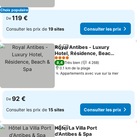
Choix populaire
119 €
De
Consulter les prix de
19 sites
Consulter les prix
Royal Antibes - Luxury
Partager
Ajouter à mes favoris
Hotel, Résidence, Beach
& Spa
Consulter les prix
4 Étoiles
8,4
Très bien
4 268
0.1 km de la plage
Appartements avec vue sur la mer
Consulte
92 €
De
Consulter les prix de
15 sites
Consulter les prix
Hôtel La Villa Port
Partager
Ajouter à mes favoris
d'Antibes & Spa