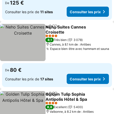
125 €
De
Consulter les prix de
11 sites
Consulter les prix
Neho Suites Cannes
Partager
Ajouter à mes favoris
Croisette
Consulter les prix
4 Étoiles
8,1
Très bien
3 078
Cannes, à 8.1 km de : Antibes
Espace bien-être avec hammam et sauna
Co
80 €
De
Consulter les prix de
17 sites
Consulter les prix
Golden Tulip Sophia
Partager
Ajouter à mes favoris
Antipolis Hôtel & Spa
Consulter les prix
4 Étoiles
8,8
Excellent
5 400
Valbonne, à 8.2 km de : Antibes