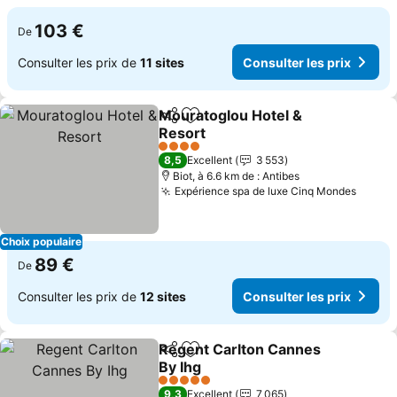
103 €
De
Consulter les prix de
11 sites
Consulter les prix
Mouratoglou Hotel &
Partager
Ajouter à mes favoris
Resort
Consulter les prix
4 Étoiles
8,5
Excellent
3 553
Biot, à 6.6 km de : Antibes
Expérience spa de luxe Cinq Mondes
Consul
Choix populaire
89 €
De
Consulter les prix de
12 sites
Consulter les prix
Regent Carlton Cannes
Partager
Ajouter à mes favoris
By Ihg
Consulter les prix
5 Étoiles
9,3
Excellent
7 065