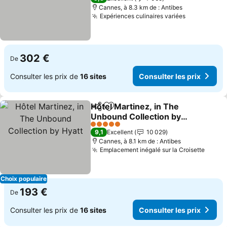
Cannes, à 8.3 km de : Antibes
Expériences culinaires variées
Consulter l
302 €
De
Consulter les prix de
16 sites
Consulter les prix
Hôtel Martinez, in The
Partager
Ajouter à mes favoris
Unbound Collection by
Hyatt
Consulter les prix
5 Étoiles
9,1
Excellent
10 029
Cannes, à 8.1 km de : Antibes
Emplacement inégalé sur la Croisette
Consul
Choix populaire
193 €
De
Consulter les prix de
16 sites
Consulter les prix