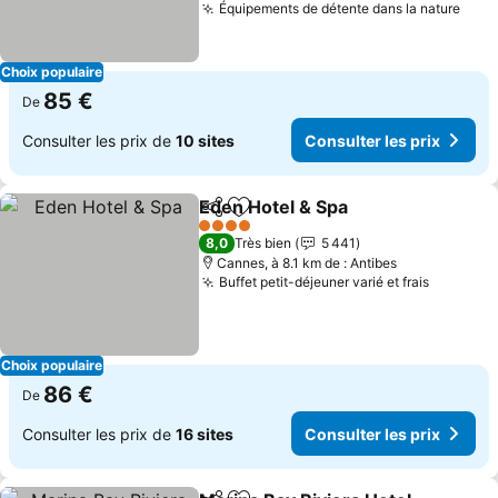
Équipements de détente dans la nature
Cons
Choix populaire
85 €
De
Consulter les prix de
10 sites
Consulter les prix
Eden Hotel & Spa
Partager
Ajouter à mes favoris
Consulter
4 Étoiles
8,0
Très bien
5 441
Cannes, à 8.1 km de : Antibes
Buffet petit-déjeuner varié et frais
Consulte
Choix populaire
86 €
De
Consulter les prix de
16 sites
Consulter les prix