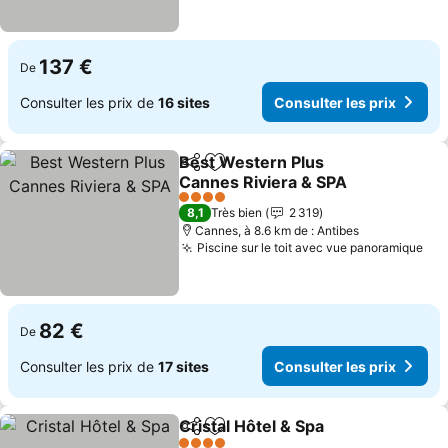
137 €
De
Consulter les prix de
16 sites
Consulter les prix
Best Western Plus
Partager
Ajouter à mes favoris
Cannes Riviera & SPA
Consulter les prix
4 Étoiles
8,1
Très bien
2 319
Cannes, à 8.6 km de : Antibes
Piscine sur le toit avec vue panoramique
Con
82 €
De
Consulter les prix de
17 sites
Consulter les prix
Cristal Hôtel & Spa
Partager
Ajouter à mes favoris
Consulte