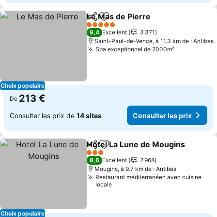
Le Mas de Pierre
Partager
Ajouter à mes favoris
Consulter
5 Étoiles
9,4
Excellent
3 371
Saint-Paul-de-Vence, à 11.3 km de : Antibes
Spa exceptionnel de 2000m²
Consulter le
Choix populaire
213 €
De
Consulter les prix de
14 sites
Consulter les prix
Hotel La Lune de Mougins
Partager
Ajouter à mes favoris
3 Étoiles
8,6
Excellent
2 968
Mougins, à 9.7 km de : Antibes
Restaurant méditerranéen avec cuisine
locale
Choix populaire