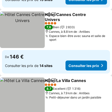
Hôtel Cannes Centre
Partager
Ajouter à mes favoris
Univers
Consulter les prix
4 Étoiles
7,8
Bien
2 833
Cannes, à 8.8 km de : Antibes
Espace bien-être avec sauna et salle de
sport
146 €
De
Consulter les prix de
14 sites
Consulter les prix
Hôtel La Villa Cannes
Partager
Ajouter à mes favoris
Consu
4 Étoiles
8,7
Excellent
1 316
Cannes, à 7.9 km de : Antibes
Petit-déjeuner dans un jardin paisible
Consu