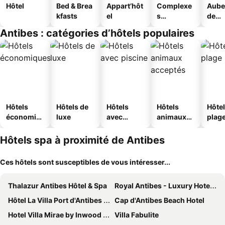
Hôtel
Bed & Brea
Appart’hôt
Complexe
Aube
kfasts
el
s
de
touristique
jeun
Antibes : catégories d’hôtels populaires
s
Hôtels
Hôtels de
Hôtels
Hôtels
Hôtel
économiq
luxe
avec
animaux
plag
ues
piscine
acceptés
Hôtels spa à proximité de Antibes
Ces hôtels sont susceptibles de vous intéresser...
Thalazur Antibes Hôtel & Spa
Royal Antibes - Luxury Hotel, Résidence, Beach & Spa
Hôtel La Villa Port d'Antibes & Spa
Cap d'Antibes Beach Hotel
Hotel Villa Mirae by Inwood Hotels - Cap Antibes
Villa Fabulite