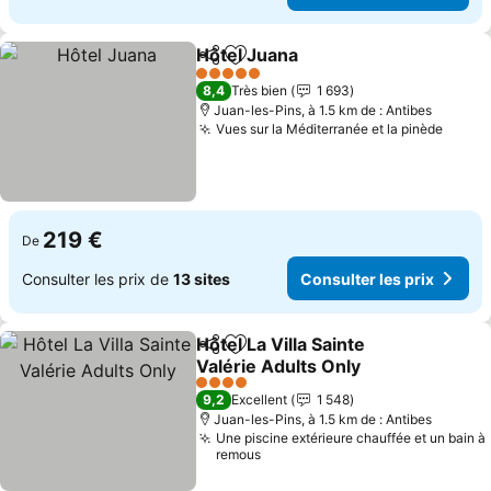
Hôtel Juana
Partager
Ajouter à mes favoris
Consulter les p
5 Étoiles
8,4
Très bien
1 693
Juan-les-Pins, à 1.5 km de : Antibes
Vues sur la Méditerranée et la pinède
Consul
219 €
De
Consulter les prix de
13 sites
Consulter les prix
Hôtel La Villa Sainte
Partager
Ajouter à mes favoris
Valérie Adults Only
Consulter les prix
4 Étoiles
9,2
Excellent
1 548
Juan-les-Pins, à 1.5 km de : Antibes
Une piscine extérieure chauffée et un bain à
remous