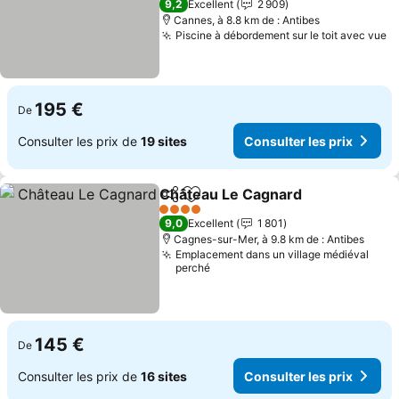
9,2
Excellent
2 909
Cannes, à 8.8 km de : Antibes
Piscine à débordement sur le toit avec vue
Co
195 €
De
Consulter les prix de
19 sites
Consulter les prix
Château Le Cagnard
Partager
Ajouter à mes favoris
Consul
4 Étoiles
9,0
Excellent
1 801
Cagnes-sur-Mer, à 9.8 km de : Antibes
Emplacement dans un village médiéval
perché
145 €
De
Consulter les prix de
16 sites
Consulter les prix