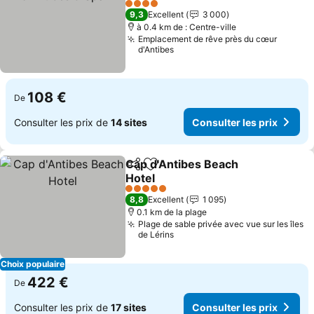
Consulter les prix
4 Étoiles
9,3
Excellent
3 000
à 0.4 km de : Centre-ville
Emplacement de rêve près du cœur
d'Antibes
108 €
De
Consulter les prix de
14 sites
Consulter les prix
Cap d'Antibes Beach
Partager
Ajouter à mes favoris
Hotel
Consulter les prix
5 Étoiles
8,8
Excellent
1 095
0.1 km de la plage
Plage de sable privée avec vue sur les îles
de Lérins
Choix populaire
422 €
De
Consulter les prix de
17 sites
Consulter les prix