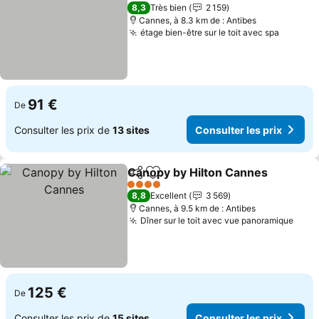
4 Étoiles
8,3
Très bien
2 159
Cannes, à 8.3 km de : Antibes
étage bien-être sur le toit avec spa
Consult
91 €
De
Consulter les prix de
13 sites
Consulter les prix
Canopy by Hilton Cannes
Partager
Ajouter à mes favoris
C
4 Étoiles
8,8
Excellent
3 569
Cannes, à 9.5 km de : Antibes
Dîner sur le toit avec vue panoramique
Cons
125 €
De
Consulter les prix de
15 sites
Consulter les prix