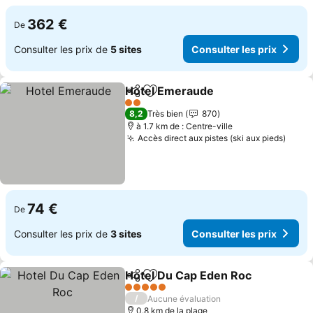
362 €
De
Consulter les prix de
5 sites
Consulter les prix
Hotel Emeraude
Partager
Ajouter à mes favoris
Consulter 
2 Étoiles
8,2
Très bien
870
à 1.7 km de : Centre-ville
Accès direct aux pistes (ski aux pieds)
Consu
74 €
De
Consulter les prix de
3 sites
Consulter les prix
Hotel Du Cap Eden Roc
Partager
Ajouter à mes favoris
Con
5 Étoiles
/
Aucune évaluation
0.8 km de la plage