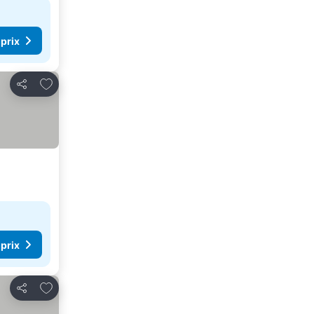
 prix
Ajouter à mes favoris
Partager
 prix
Ajouter à mes favoris
Partager