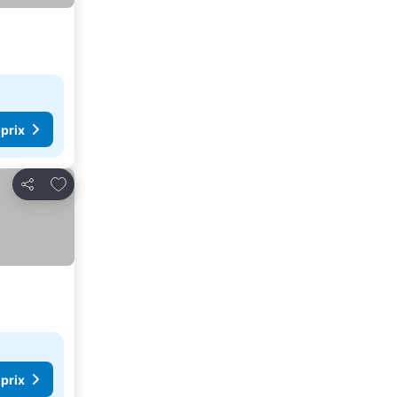
 prix
Ajouter à mes favoris
Partager
 prix