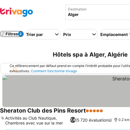
Destination
Filtres
2
Trier par
Prix
Emplacement
Hôtels spa à Alger, Algérie
Ce référencement par défaut prend en compte l’intérêt probable pour l’utili
exhaustives.
Comment fonctionne trivago
Sheraton Club des Pins Resort
5 Étoiles
Activités au Club Nautique,
(5 720 évaluations)
7,4
0.2 km 
Chambres avec vue sur la mer