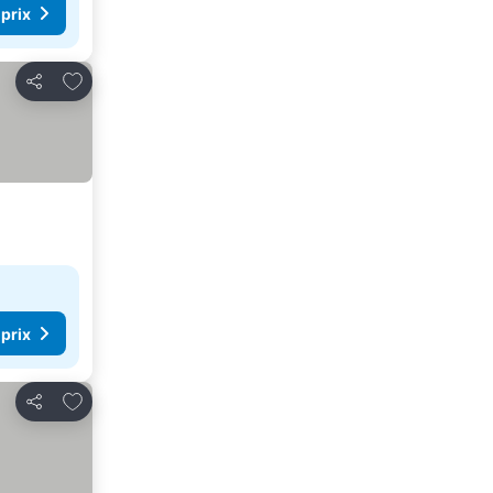
 prix
Ajouter à mes favoris
Partager
 prix
Ajouter à mes favoris
Partager