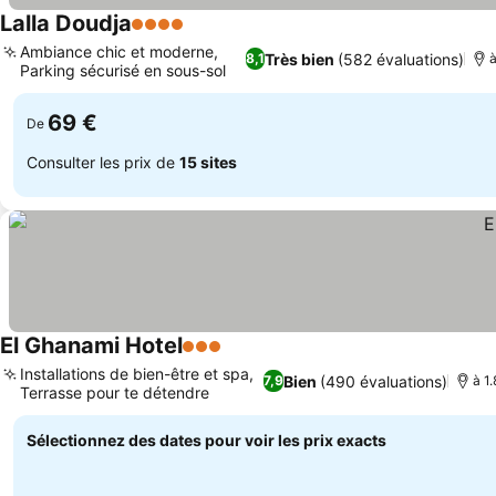
Lalla Doudja
4 Étoiles
Ambiance chic et moderne,
Très bien
(582 évaluations)
8,1
à
Parking sécurisé en sous-sol
69 €
De
Consulter les prix de
15 sites
El Ghanami Hotel
3 Étoiles
Installations de bien-être et spa,
Bien
(490 évaluations)
7,9
à 1.
Terrasse pour te détendre
Sélectionnez des dates pour voir les prix exacts