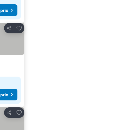
 prix
Ajouter à mes favoris
Partager
 prix
Ajouter à mes favoris
Partager