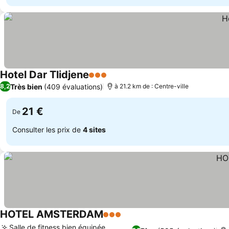
Hotel Dar Tlidjene
3 Étoiles
Très bien
(409 évaluations)
8,2
à 21.2 km de : Centre-ville
21 €
De
Consulter les prix de
4 sites
HOTEL AMSTERDAM
3 Étoiles
Salle de fitness bien équipée,