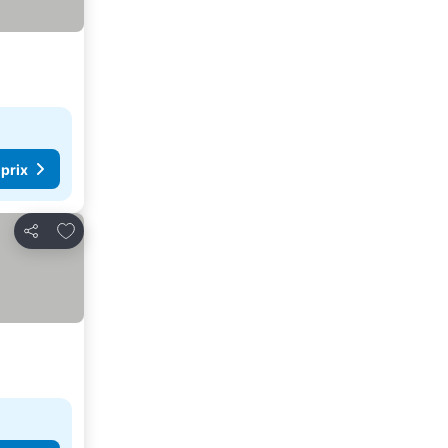
 prix
Ajouter à mes favoris
Partager