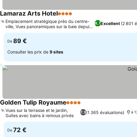
Lamaraz Arts Hotel
4 Étoiles
Emplacement stratégique près du centre-
Excellent
(2 801 é
8,7
ville, Vues panoramiques sur la baie depuis
le restaurant
89 €
De
Consulter les prix de
9 sites
Golden Tulip Royaume
4 Étoiles
Vues sur la terrasse et le jardin,
(1 365 évaluations)
7,3
à 1
Suites avec bains à remous privés
72 €
De