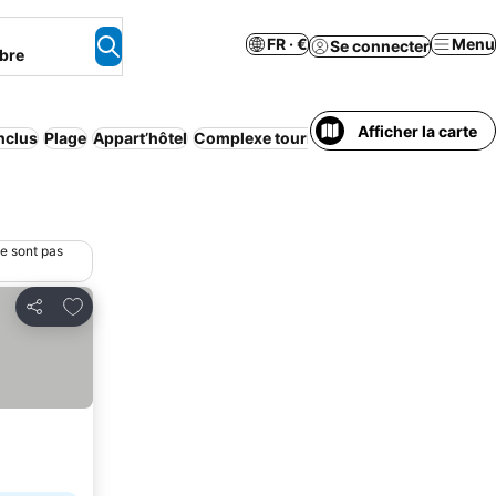
FR · €
Menu
Se connecter
bre
Afficher la carte
inclus
Plage
Appart’hôtel
Complexe touristique
Wi-Fi
Demi-pens
ne sont pas
Ajouter à mes favoris
Partager