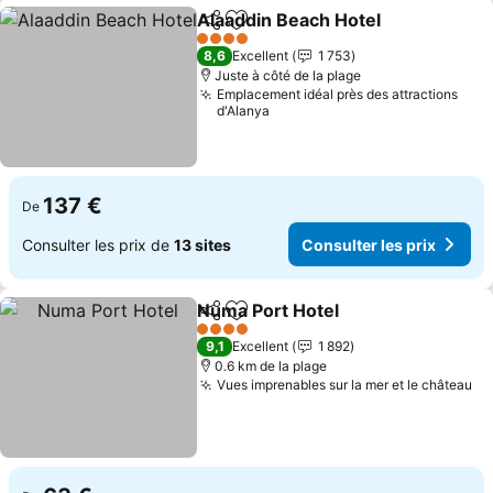
Alaaddin Beach Hotel
Partager
Ajouter à mes favoris
4 Étoiles
8,6
Excellent
1 753
Juste à côté de la plage
Emplacement idéal près des attractions
d'Alanya
137 €
De
Consulter les prix de
13 sites
Consulter les prix
Numa Port Hotel
Partager
Ajouter à mes favoris
4 Étoiles
9,1
Excellent
1 892
0.6 km de la plage
Vues imprenables sur la mer et le château