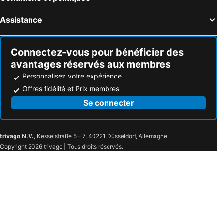
La Gaia - Adult Only
Temiz Hotel
Kleopatra Aytur Apart
Wasa Hotel
Assistance
Sunny Hill Alya Hotel
Karikatur Bi Hotel
Sunway Hotel
Aslan City Hotel
Connectez-vous pour bénéficier des
Aska Kleopatra Beste
Quattro Beach Spa & Resort
avantages réservés aux membres
Le Moral Apart Hotel
Green Paradise Beach Hotel
Personnalisez votre expérience
Seal Of Star
Blue Sky
Offres fidélité et Prix membres
Sunprime Alanya Beach Hotel
Ananea Kleopatra Beach +12 Adult Only - former Cook's Club Alanya
Se connecter
Özgür Bey Spa Hotel
Eftalia Aqua Resort
Club Robin Hood Hotel
The Nora Hotels Family Club
trivago N.V.
, Kesselstraße 5 – 7, 40221 Düsseldorf, Allemagne
Copyright 2026 trivago | Tous droits réservés.