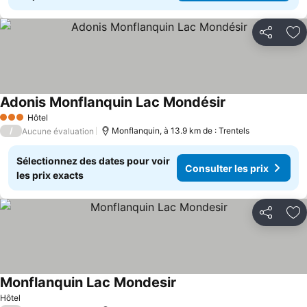
Partager
Aj
Adonis Monflanquin Lac Mondésir
Hôtel
3 Étoiles
/
Monflanquin, à 13.9 km de : Trentels
Aucune évaluation
Sélectionnez des dates pour voir
Consulter les prix
les prix exacts
Partager
Aj
Monflanquin Lac Mondesir
Hôtel