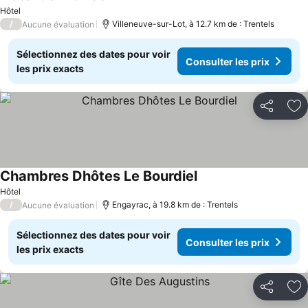
Hôtel
/
Villeneuve-sur-Lot, à 12.7 km de : Trentels
Aucune évaluation
Sélectionnez des dates pour voir
Consulter les prix
les prix exacts
Partager
Aj
Chambres Dhôtes Le Bourdiel
Hôtel
/
Engayrac, à 19.8 km de : Trentels
Aucune évaluation
Sélectionnez des dates pour voir
Consulter les prix
les prix exacts
Partager
Aj