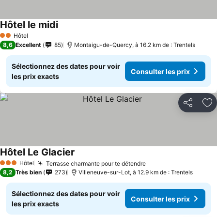
Hôtel le midi
Hôtel
2 Étoiles
8,6
Excellent
85
Montaigu-de-Quercy, à 16.2 km de : Trentels
Sélectionnez des dates pour voir
Consulter les prix
les prix exacts
Partager
Aj
Hôtel Le Glacier
Hôtel
Terrasse charmante pour te détendre
3 Étoiles
8,2
Très bien
273
Villeneuve-sur-Lot, à 12.9 km de : Trentels
Sélectionnez des dates pour voir
Consulter les prix
les prix exacts