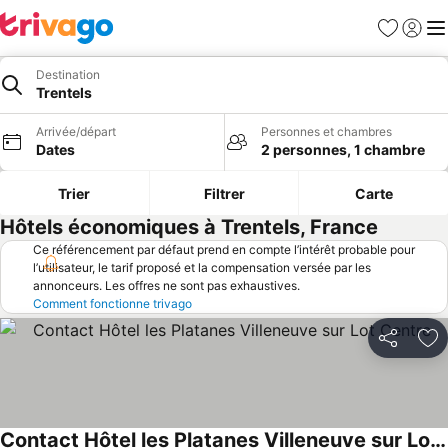
Favoris
Se con
Me
Destination
Trentels
Arrivée/départ
Personnes et chambres
Dates
2 personnes, 1 chambre
Trier
Filtrer
Carte
Hôtels économiques à Trentels, France
Ce référencement par défaut prend en compte l’intérêt probable pour
l’utilisateur, le tarif proposé et la compensation versée par les
annonceurs. Les offres ne sont pas exhaustives.
Comment fonctionne trivago
Partager
Aj
Contact Hôtel les Platanes Villeneuve sur Lot Centre