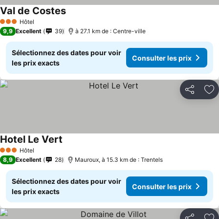
Val de Costes
Hôtel
3 Étoiles
9,9
Excellent
39
à 27.1 km de : Centre-ville
Sélectionnez des dates pour voir
Consulter les prix
les prix exacts
Partager
Aj
Hotel Le Vert
Hôtel
3 Étoiles
8,9
Excellent
28
Mauroux, à 15.3 km de : Trentels
Sélectionnez des dates pour voir
Consulter les prix
les prix exacts