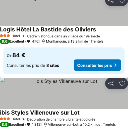
Partager
Aj
Logis Hôtel La Bastide des Oliviers
Hôtel
Cadre historique dans un village du 19e siècle
3 Étoiles
8,6
Excellent
476
Monflanquin, à 13.2 km de : Trentels
84 €
De
Consulter les prix de
8 sites
Consulter les prix
Partager
Aj
ibis Styles Villeneuve sur Lot
Hôtel
Décoration de chambre vibrante et colorée
3 Étoiles
8,5
Excellent
1 312
Villeneuve-sur-Lot, à 10.2 km de : Trentels