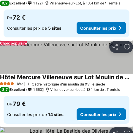
9,2
Excellent
1 122
Villeneuve-sur-Lot, à 13.4 km de : Trentels
72 €
De
Consulter les prix de
5 sites
Consulter les prix
Choix populaire
Partager
Aj
Hôtel Mercure Villeneuve sur Lot Moulin de Madame
Hôtel
Cadre historique d'un moulin du XVIIIe siècle
4 Étoiles
8,7
Excellent
1 660
Villeneuve-sur-Lot, à 13.1 km de : Trentels
79 €
De
Consulter les prix de
14 sites
Consulter les prix