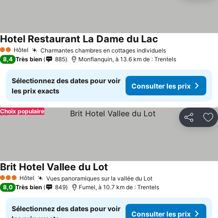
Hotel Restaurant La Dame du Lac
Hôtel
Charmantes chambres en cottages individuels
2 Étoiles
8,4
Très bien
885
Monflanquin, à 13.6 km de : Trentels
Sélectionnez des dates pour voir
Consulter les prix
les prix exacts
Choix populaire
Partager
Aj
Brit Hotel Vallee du Lot
Hôtel
Vues panoramiques sur la vallée du Lot
3 Étoiles
8,0
Très bien
849
Fumel, à 10.7 km de : Trentels
Sélectionnez des dates pour voir
Consulter les prix