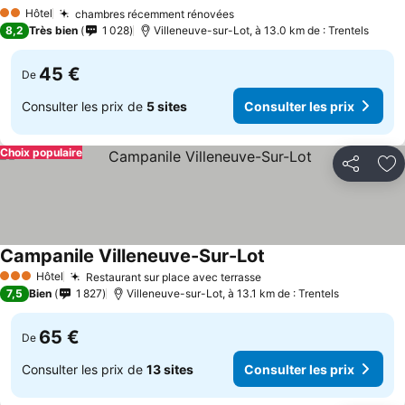
Hôtel
chambres récemment rénovées
2 Étoiles
8,2
Très bien
1 028
Villeneuve-sur-Lot, à 13.0 km de : Trentels
45 €
De
Consulter les prix de
5 sites
Consulter les prix
Choix populaire
Partager
Aj
Campanile Villeneuve-Sur-Lot
Hôtel
Restaurant sur place avec terrasse
3 Étoiles
7,5
Bien
1 827
Villeneuve-sur-Lot, à 13.1 km de : Trentels
65 €
De
Consulter les prix de
13 sites
Consulter les prix