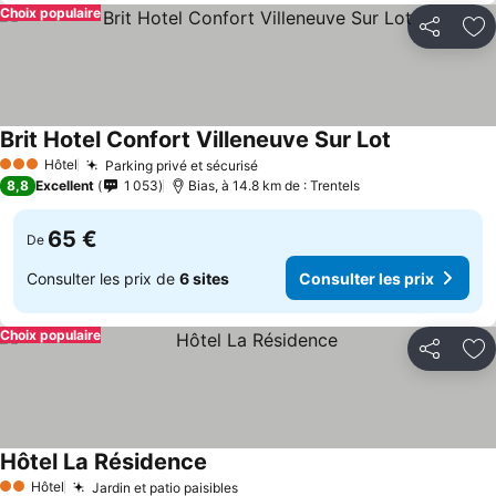
Choix populaire
Partager
Aj
Brit Hotel Confort Villeneuve Sur Lot
Hôtel
Parking privé et sécurisé
3 Étoiles
8,8
Excellent
1 053
Bias, à 14.8 km de : Trentels
65 €
De
Consulter les prix de
6 sites
Consulter les prix
Choix populaire
Partager
Aj
Hôtel La Résidence
Hôtel
Jardin et patio paisibles
2 Étoiles