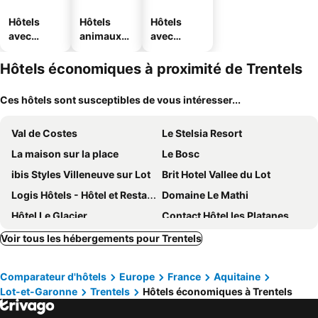
Hôtels
Hôtels
Hôtels
avec
animaux
avec
piscine
acceptés
parking
Hôtels économiques à proximité de Trentels
Ces hôtels sont susceptibles de vous intéresser...
Val de Costes
Le Stelsia Resort
La maison sur la place
Le Bosc
ibis Styles Villeneuve sur Lot
Brit Hotel Vallee du Lot
Logis Hôtels - Hôtel et Restaurant Les Voyageurs
Domaine Le Mathi
Hôtel Le Glacier
Contact Hôtel les Platanes Villeneuve sur Lot Centre
Hôtel Mercure Villeneuve sur Lot Moulin de Madame
Campanile Villeneuve-Sur-Lot
Voir tous les hébergements pour Trentels
Hotel des Remparts
La Cambra dé Monflanquin
Comparateur d'hôtels
Europe
France
Aquitaine
Logis Hôtel La Bastide des Oliviers
Hôtel Restaurant O REGAL
Lot-et-Garonne
Trentels
Hôtels économiques à Trentels
Hôtel La Résidence
Hotel Restaurant La Dame du Lac