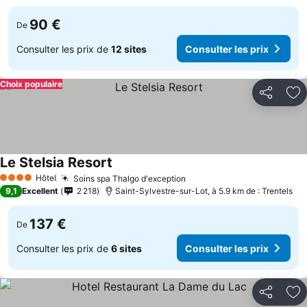
90 €
De
Consulter les prix de
12 sites
Consulter les prix
Choix populaire
Partager
Aj
Le Stelsia Resort
Hôtel
Soins spa Thalgo d'exception
4 Étoiles
9,1
Excellent
2 218
Saint-Sylvestre-sur-Lot, à 5.9 km de : Trentels
137 €
De
Consulter les prix de
6 sites
Consulter les prix
Partager
Aj