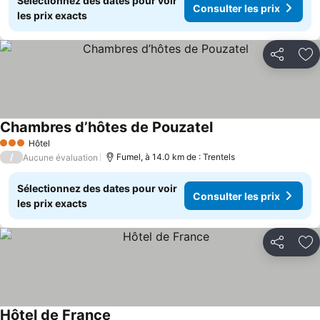
Sélectionnez des dates pour voir
Consulter les prix
les prix exacts
Partager
Aj
Chambres d’hôtes de Pouzatel
Hôtel
3 Étoiles
/
Fumel, à 14.0 km de : Trentels
Aucune évaluation
Sélectionnez des dates pour voir
Consulter les prix
les prix exacts
Partager
Aj
Hôtel de France