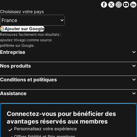
Pouzatel
Brit Hotel Confort Villeneuve Sur Lot
Facebook
Twitter
Insta
Yo
Hotel Deltour H
Hôtel le midi
Choisissez votre pays
Domaine de Villot
Ajouter sur Google
Retrouvez facilement nos résultats :
ajoutez trivago comme source
préférée sur Google.
Entreprise
Nos produits
Conditions et politiques
Assistance
Connectez-vous pour bénéficier des
avantages réservés aux membres
Personnalisez votre expérience
Offres fidélité et Prix membres