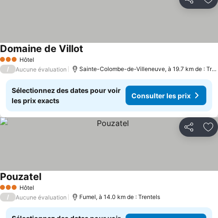
Partager
Aj
Domaine de Villot
Hôtel
3 Étoiles
/
Sainte-Colombe-de-Villeneuve, à 19.7 km de : Trentels
Aucune évaluation
Sélectionnez des dates pour voir
Consulter les prix
les prix exacts
Partager
Aj
Pouzatel
Hôtel
3 Étoiles
/
Fumel, à 14.0 km de : Trentels
Aucune évaluation