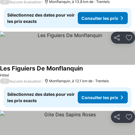
/
Monflanquin, à 13.8 km de : Trentels
Aucune évaluation
Sélectionnez des dates pour voir
Consulter les prix
les prix exacts
Partager
Aj
Les Figuiers De Monflanquin
Hôtel
/
Monflanquin, à 12.1 km de : Trentels
Aucune évaluation
Sélectionnez des dates pour voir
Consulter les prix
les prix exacts
Partager
Aj