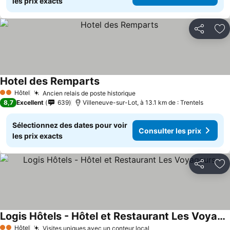
les prix exacts
Partager
Aj
Hotel des Remparts
Hôtel
Ancien relais de poste historique
2 Étoiles
8,7
Excellent
639
Villeneuve-sur-Lot, à 13.1 km de : Trentels
Sélectionnez des dates pour voir
Consulter les prix
les prix exacts
Partager
Aj
Logis Hôtels - Hôtel et Restaurant Les Voyageurs
Hôtel
Visites uniques avec un conteur local