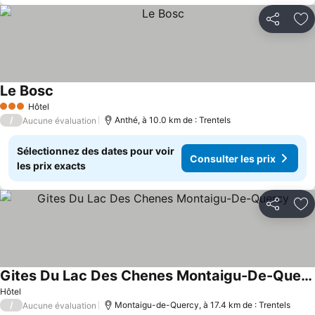
Partager
Aj
Le Bosc
Hôtel
3 Étoiles
/
Anthé, à 10.0 km de : Trentels
Aucune évaluation
Sélectionnez des dates pour voir
Consulter les prix
les prix exacts
Partager
Aj
Gites Du Lac Des Chenes Montaigu-De-Quercy
Hôtel
/
Montaigu-de-Quercy, à 17.4 km de : Trentels
Aucune évaluation