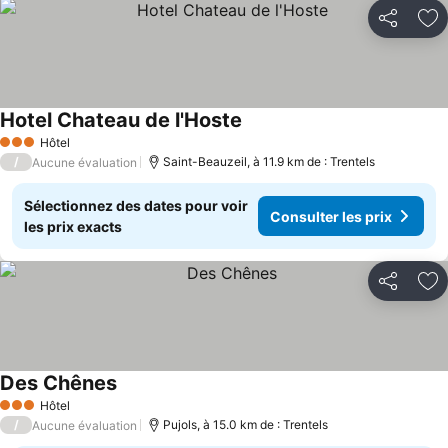
Partager
Aj
Hotel Chateau de l'Hoste
Hôtel
3 Étoiles
/
Saint-Beauzeil, à 11.9 km de : Trentels
Aucune évaluation
Sélectionnez des dates pour voir
Consulter les prix
les prix exacts
Partager
Aj
Des Chênes
Hôtel
3 Étoiles
/
Pujols, à 15.0 km de : Trentels
Aucune évaluation