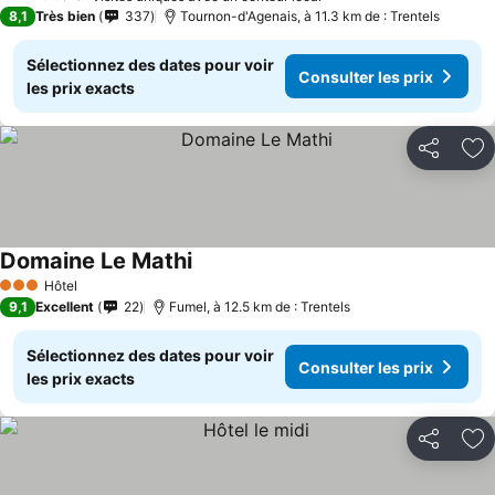
2 Étoiles
8,1
Très bien
337
Tournon-d'Agenais, à 11.3 km de : Trentels
Sélectionnez des dates pour voir
Consulter les prix
les prix exacts
Partager
Aj
Domaine Le Mathi
Hôtel
3 Étoiles
9,1
Excellent
22
Fumel, à 12.5 km de : Trentels
Sélectionnez des dates pour voir
Consulter les prix
les prix exacts
Partager
Aj