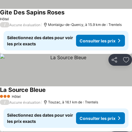
Gite Des Sapins Roses
Hôtel
/
Montaigu-de-Quercy, à 15.9 km de : Trentels
Aucune évaluation
Sélectionnez des dates pour voir
Consulter les prix
les prix exacts
Partager
Aj
La Source Bleue
Hôtel
3 Étoiles
/
Touzac, à 16.1 km de : Trentels
Aucune évaluation
Sélectionnez des dates pour voir
Consulter les prix
les prix exacts