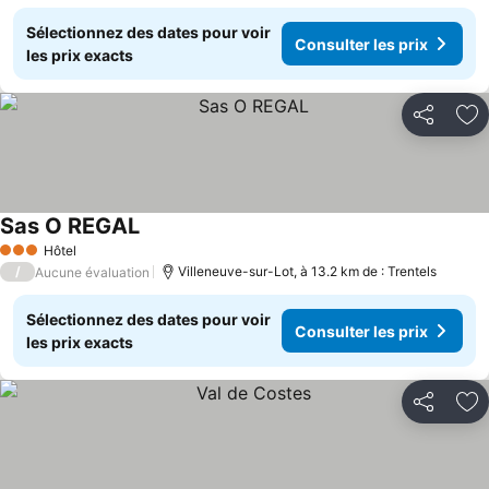
Sélectionnez des dates pour voir
Consulter les prix
les prix exacts
Partager
Aj
Sas O REGAL
Hôtel
3 Étoiles
/
Villeneuve-sur-Lot, à 13.2 km de : Trentels
Aucune évaluation
Sélectionnez des dates pour voir
Consulter les prix
les prix exacts
Partager
Aj