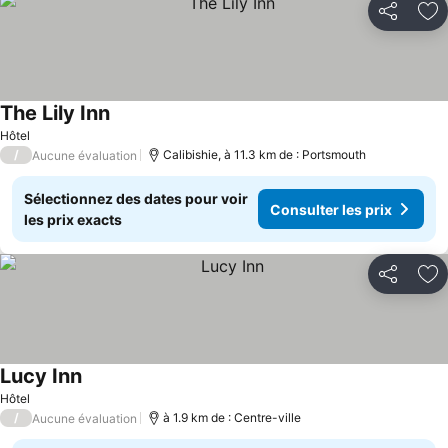
Partager
Aj
The Lily Inn
Hôtel
/
Calibishie, à 11.3 km de : Portsmouth
Aucune évaluation
Sélectionnez des dates pour voir
Consulter les prix
les prix exacts
Partager
Aj
Lucy Inn
Hôtel
/
à 1.9 km de : Centre-ville
Aucune évaluation