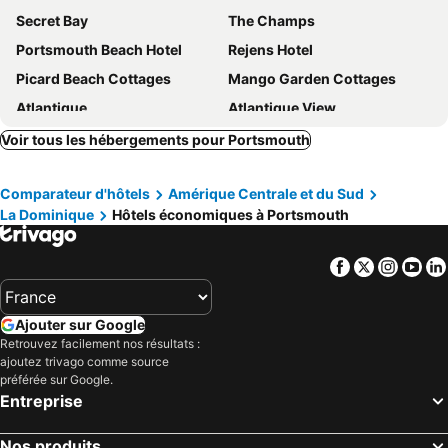
Secret Bay
The Champs
Portsmouth Beach Hotel
Rejens Hotel
Picard Beach Cottages
Mango Garden Cottages
Atlantique
Atlantique View
Mainroad Suite
Sea Cliff Cottages
Voir tous les hébergements pour Portsmouth
My Local Secret Guest House
Tamarind Tree Hotel
Comparateur d'hôtels
Amérique Centrale et du Sud
Caribbean Sea View Holiday Apartments
Mango Island Lodges
La Dominique
Hôtels économiques à Portsmouth
Classique International in Dominica
Roots Jungle Retreat
Pagua Bay House
Facebook
Twitter
Insta
Yo
Ajouter sur Google
Retrouvez facilement nos résultats :
ajoutez trivago comme source
préférée sur Google.
Entreprise
Nos produits