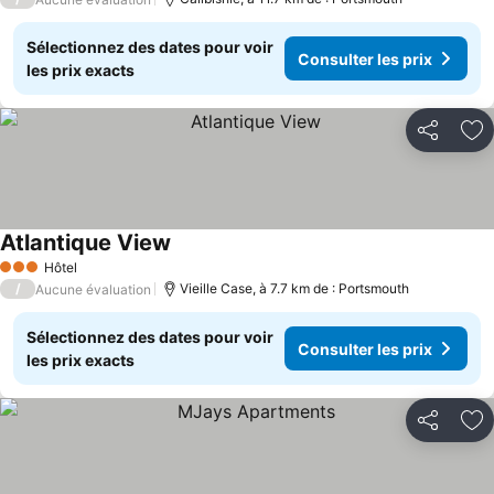
Sélectionnez des dates pour voir
Consulter les prix
les prix exacts
Partager
Aj
Atlantique View
Hôtel
3 Étoiles
/
Vieille Case, à 7.7 km de : Portsmouth
Aucune évaluation
Sélectionnez des dates pour voir
Consulter les prix
les prix exacts
Partager
Aj