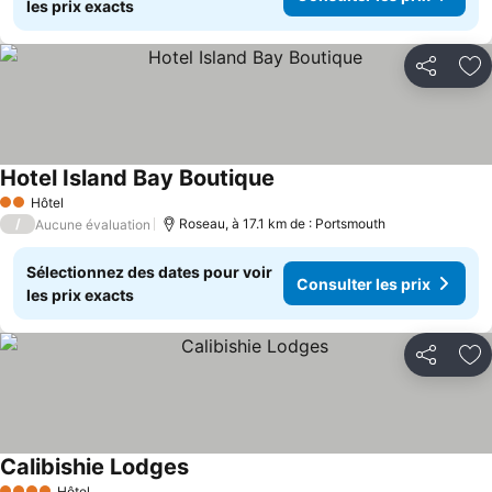
les prix exacts
Partager
Aj
Hotel Island Bay Boutique
Hôtel
2 Étoiles
/
Roseau, à 17.1 km de : Portsmouth
Aucune évaluation
Sélectionnez des dates pour voir
Consulter les prix
les prix exacts
Partager
Aj
Calibishie Lodges
Hôtel