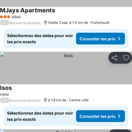
MJays Apartments
Hôtel
3 Étoiles
/
Vieille Case, à 7.0 km de : Portsmouth
Aucune évaluation
Sélectionnez des dates pour voir
Consulter les prix
les prix exacts
Partager
Aj
Isos
Hôtel
/
à 1.8 km de : Centre-ville
Aucune évaluation
Sélectionnez des dates pour voir
Consulter les prix
les prix exacts