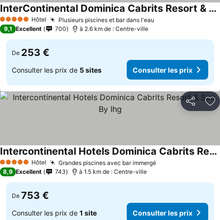
InterContinental Dominica Cabrits Resort & Spa by IHG
Hôtel
Plusieurs piscines et bar dans l'eau
5 Étoiles
9,1
Excellent
700
à 2.6 km de : Centre-ville
253 €
De
Consulter les prix de
5 sites
Consulter les prix
Partager
Aj
Intercontinental Hotels Dominica Cabrits Resort & Spa By Ihg
Hôtel
Grandes piscines avec bar immergé
5 Étoiles
8,9
Excellent
743
à 1.5 km de : Centre-ville
753 €
De
Consulter les prix de
1 site
Consulter les prix