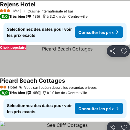
Rejens Hotel
Hôtel
Cuisine internationale et bar
3 Étoiles
8,0
Très bien
135
à 3.2 km de : Centre-ville
Sélectionnez des dates pour voir
Consulter les prix
les prix exacts
Choix populaire
Partager
Aj
Picard Beach Cottages
Hôtel
Vues sur l'océan depuis les vérandas privées
2 Étoiles
8,0
Très bien
459
à 1.9 km de : Centre-ville
Sélectionnez des dates pour voir
Consulter les prix
les prix exacts