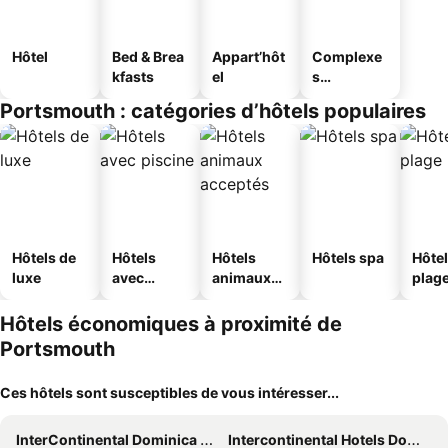
Hôtel
Bed & Brea
Appart’hôt
Complexe
kfasts
el
s
touristique
Portsmouth : catégories d’hôtels populaires
s
Hôtels de
Hôtels
Hôtels
Hôtels spa
Hôtel
luxe
avec
animaux
plag
piscine
acceptés
Hôtels économiques à proximité de
Portsmouth
Ces hôtels sont susceptibles de vous intéresser...
InterContinental Dominica Cabrits Resort & Spa by IHG
Intercontinental Hotels Dominica Cabrits Resort & Spa By Ihg