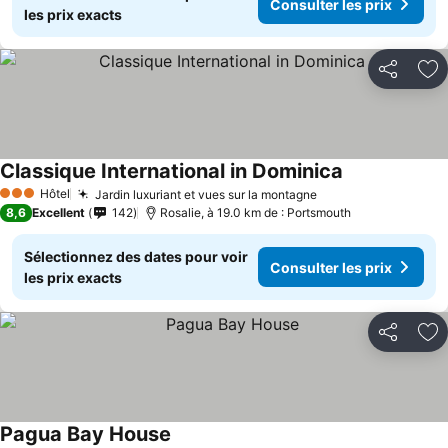
Consulter les prix
les prix exacts
Partager
Aj
Classique International in Dominica
Hôtel
Jardin luxuriant et vues sur la montagne
3 Étoiles
8,6
Excellent
142
Rosalie, à 19.0 km de : Portsmouth
Sélectionnez des dates pour voir
Consulter les prix
les prix exacts
Partager
Aj
Pagua Bay House