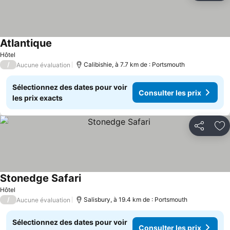
Atlantique
Hôtel
/
Calibishie, à 7.7 km de : Portsmouth
Aucune évaluation
Sélectionnez des dates pour voir
Consulter les prix
les prix exacts
Partager
Aj
Stonedge Safari
Hôtel
/
Salisbury, à 19.4 km de : Portsmouth
Aucune évaluation
Sélectionnez des dates pour voir
Consulter les prix