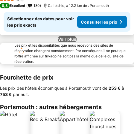
4 Étoiles
8,8
Excellent
180
Calibishie, à 12.2 km de : Portsmouth
Sélectionnez des dates pour voir
Consulter les prix
les prix exacts
Voir plus
Les prix et les disponibilités que nous recevons des sites de
réservation changent constamment. Par conséquent, il se peut que
l’offre affichée sur trivago ne soit pas la même que celle du site de
réservation.
Fourchette de prix
Les prix des hôtels économiques à Portsmouth vont de
‎253 €
à
‎753 €
par nuit.
Portsmouth : autres hébergements