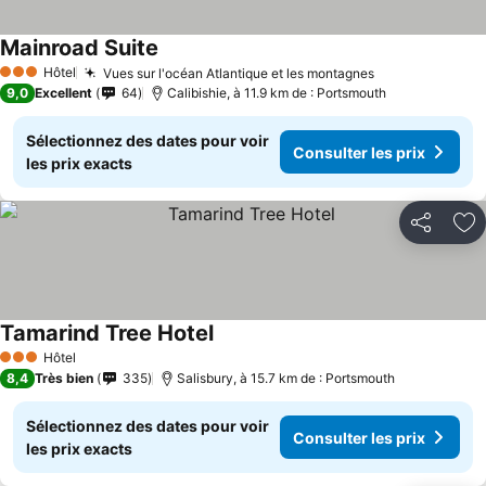
Mainroad Suite
Hôtel
Vues sur l'océan Atlantique et les montagnes
3 Étoiles
9,0
Excellent
64
Calibishie, à 11.9 km de : Portsmouth
Sélectionnez des dates pour voir
Consulter les prix
les prix exacts
Partager
Aj
Tamarind Tree Hotel
Hôtel
3 Étoiles
8,4
Très bien
335
Salisbury, à 15.7 km de : Portsmouth
Sélectionnez des dates pour voir
Consulter les prix
les prix exacts