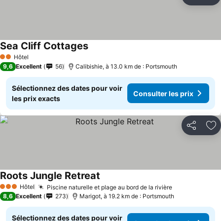
Partager
Aj
Sea Cliff Cottages
Hôtel
2 Étoiles
9,6
Excellent
56
Calibishie, à 13.0 km de : Portsmouth
Sélectionnez des dates pour voir
Consulter les prix
les prix exacts
Partager
Aj
Roots Jungle Retreat
Hôtel
Piscine naturelle et plage au bord de la rivière
3 Étoiles
8,6
Excellent
273
Marigot, à 19.2 km de : Portsmouth
Sélectionnez des dates pour voir