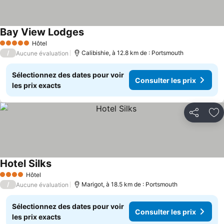
Bay View Lodges
Hôtel
5 Étoiles
/
Calibishie, à 12.8 km de : Portsmouth
Aucune évaluation
Sélectionnez des dates pour voir
Consulter les prix
les prix exacts
Partager
Aj
Hotel Silks
Hôtel
4 Étoiles
/
Marigot, à 18.5 km de : Portsmouth
Aucune évaluation
Sélectionnez des dates pour voir
Consulter les prix
les prix exacts