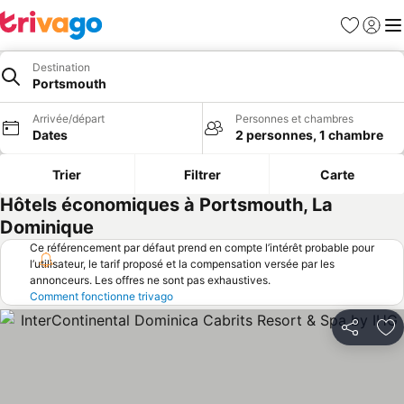
Favoris
Se con
Me
Destination
Portsmouth
Arrivée/départ
Personnes et chambres
Dates
2 personnes, 1 chambre
Trier
Filtrer
Carte
Hôtels économiques à Portsmouth, La
Dominique
Ce référencement par défaut prend en compte l’intérêt probable pour
l’utilisateur, le tarif proposé et la compensation versée par les
annonceurs. Les offres ne sont pas exhaustives.
Comment fonctionne trivago
Partager
Aj