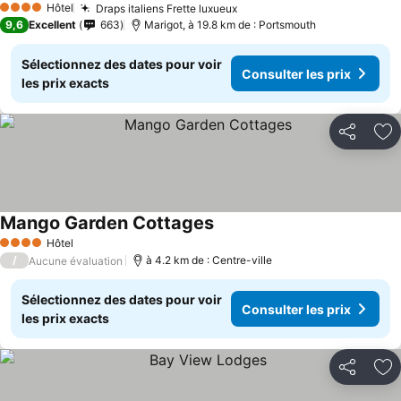
Hôtel
Draps italiens Frette luxueux
4 Étoiles
9,6
Excellent
663
Marigot, à 19.8 km de : Portsmouth
Sélectionnez des dates pour voir
Consulter les prix
les prix exacts
Partager
Aj
Mango Garden Cottages
Hôtel
4 Étoiles
/
à 4.2 km de : Centre-ville
Aucune évaluation
Sélectionnez des dates pour voir
Consulter les prix
les prix exacts
Partager
Aj