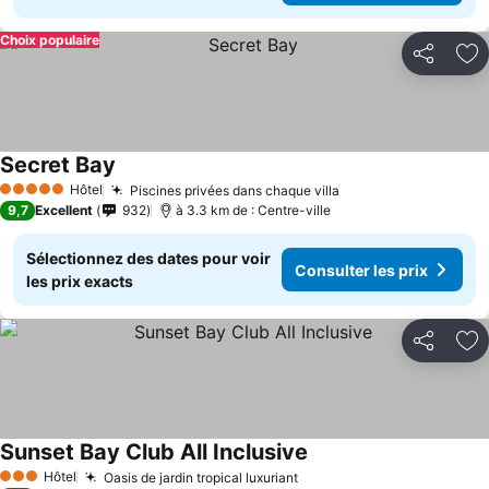
Choix populaire
Partager
Aj
Secret Bay
Hôtel
Piscines privées dans chaque villa
5 Étoiles
9,7
Excellent
932
à 3.3 km de : Centre-ville
Sélectionnez des dates pour voir
Consulter les prix
les prix exacts
Partager
Aj
Sunset Bay Club All Inclusive
Hôtel
Oasis de jardin tropical luxuriant
3 Étoiles