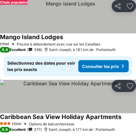
Choix populaire
Partager
Aj
Mango Island Lodges
Hôtel
Piscine à débordement avec vue sur les Caraïbes
9,4
Excellent
398
Saint Joseph, à 18.1 km de : Portsmouth
Sélectionnez des dates pour voir
Consulter les prix
les prix exacts
Partager
Aj
Caribbean Sea View Holiday Apartments
Hôtel
Options de balcon/terrasse
3 Étoiles
9,6
Excellent
277
Saint Joseph, à 17.1 km de : Portsmouth