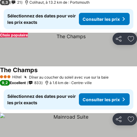
6,3
21
Colihaut, à 13.2 km de : Portsmouth
Sélectionnez des dates pour voir
Consulter les prix
les prix exacts
Choix populaire
Partager
Aj
The Champs
Hôtel
Dîner au coucher du soleil avec vue sur la baie
3 Étoiles
9,2
Excellent
833
à 1.6 km de : Centre-ville
Sélectionnez des dates pour voir
Consulter les prix
les prix exacts
Partager
Aj