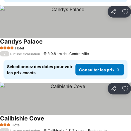
Partager
Aj
Candys Palace
Hôtel
4 Étoiles
/
à 0.8 km de : Centre-ville
Aucune évaluation
Sélectionnez des dates pour voir
Consulter les prix
les prix exacts
Partager
Aj
Calibishie Cove
Hôtel
3 Étoiles
/
Calibishie, à 11.7 km de : Portsmouth
Aucune évaluation