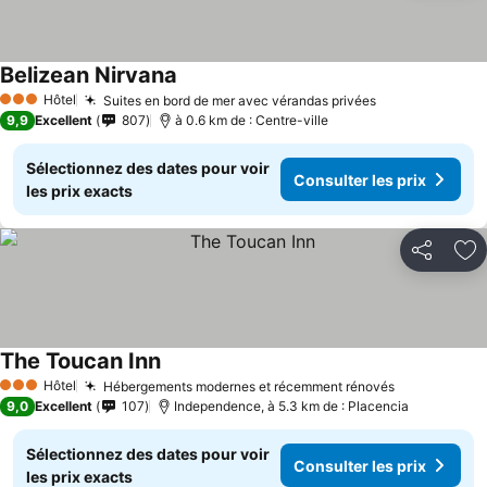
Belizean Nirvana
Hôtel
Suites en bord de mer avec vérandas privées
3 Étoiles
9,9
Excellent
807
à 0.6 km de : Centre-ville
Sélectionnez des dates pour voir
Consulter les prix
les prix exacts
Partager
Aj
The Toucan Inn
Hôtel
Hébergements modernes et récemment rénovés
3 Étoiles
9,0
Excellent
107
Independence, à 5.3 km de : Placencia
Sélectionnez des dates pour voir
Consulter les prix
les prix exacts