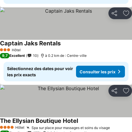
Partager
Aj
Captain Jaks Rentals
Hôtel
3 Étoiles
9,7
Excellent
10
à 0.2 km de : Centre-ville
Sélectionnez des dates pour voir
Consulter les prix
les prix exacts
Partager
Aj
The Ellysian Boutique Hotel
Hôtel
Spa sur place pour massages et soins du visage
4 Étoiles