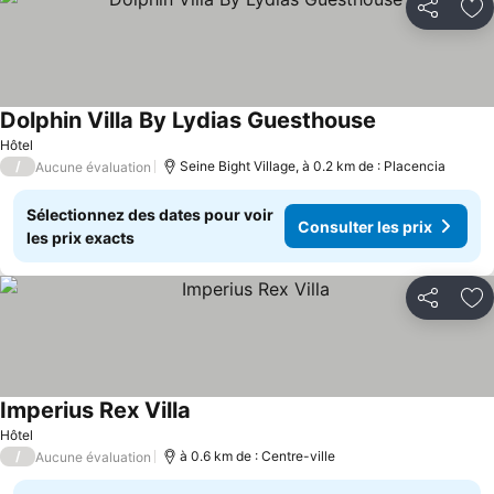
Partager
Aj
Dolphin Villa By Lydias Guesthouse
Hôtel
/
Seine Bight Village, à 0.2 km de : Placencia
Aucune évaluation
Sélectionnez des dates pour voir
Consulter les prix
les prix exacts
Partager
Aj
Imperius Rex Villa
Hôtel
/
à 0.6 km de : Centre-ville
Aucune évaluation