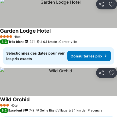
Partager
Aj
Garden Lodge Hotel
Hôtel
4 Étoiles
8,3
Très bien
24
à 0.1 km de : Centre-ville
Sélectionnez des dates pour voir
Consulter les prix
les prix exacts
Partager
Aj
Wild Orchid
Hôtel
3 Étoiles
9,2
Excellent
74
Seine Bight Village, à 3.1 km de : Placencia