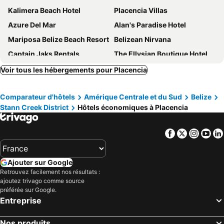
Kalimera Beach Hotel
Placencia Villas
Azure Del Mar
Alan's Paradise Hotel
Mariposa Belize Beach Resort
Belizean Nirvana
Captain Jaks Rentals
The Ellysian Boutique Hotel
Hotel Serenade
Turtle Inn
Voir tous les hébergements pour Placencia
Serenade Hotel
Garden Lodge Hotel
Comparateur d'hôtels
Amérique Centrale et du Sud
Belize
Imanis Inn
Blue Reef Beach and Marina
Stann Creek District
Hôtels économiques à Placencia
Louis' Apartments
Ranguana Caye Cabanas
Magenta Caye
Coconut Cottage -Westbys Coconut Cottage Placencia
Facebook
Twitter
Insta
Yo
Wild Orchid
Blue Reef Beach
The Toucan Inn
Southern Corner Motel & Restaurant
Ajouter sur Google
Villas at Playa de Coco
Retrouvez facilement nos résultats :
ajoutez trivago comme source
préférée sur Google.
Entreprise
Nos produits