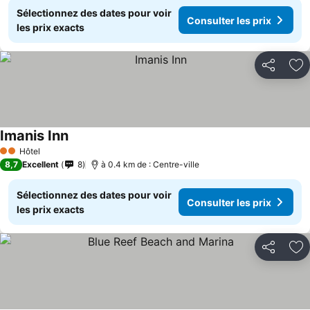
Sélectionnez des dates pour voir
Consulter les prix
les prix exacts
Partager
Aj
Imanis Inn
Hôtel
2 Étoiles
8,7
Excellent
8
à 0.4 km de : Centre-ville
Sélectionnez des dates pour voir
Consulter les prix
les prix exacts
Partager
Aj