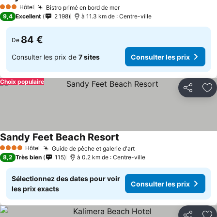
Hôtel
Bistro primé en bord de mer
3 Étoiles
9,4
Excellent
2 198
à 11.3 km de : Centre-ville
84 €
De
Consulter les prix de
7 sites
Consulter les prix
Choix populaire
Partager
Aj
Sandy Feet Beach Resort
Hôtel
Guide de pêche et galerie d'art
4 Étoiles
8,2
Très bien
115
à 0.2 km de : Centre-ville
Sélectionnez des dates pour voir
Consulter les prix
les prix exacts