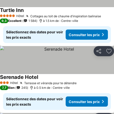
Turtle Inn
Hôtel
Cottages au toit de chaume d'inspiration balinaise
5 Étoiles
9,3
Excellent
1 584
à 1.5 km de : Centre-ville
Sélectionnez des dates pour voir
Consulter les prix
les prix exacts
Partager
Aj
Serenade Hotel
Hôtel
Terrasse et véranda pour te détendre
3 Étoiles
7,7
Bien
245
à 0.5 km de : Centre-ville
Sélectionnez des dates pour voir
Consulter les prix
les prix exacts