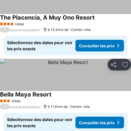
The Placencia, A Muy Ono Resort
Hôtel
4 Étoiles
/
à 13.9 km de : Centre-ville
Aucune évaluation
Sélectionnez des dates pour voir
Consulter les prix
les prix exacts
Partager
Aj
Bella Maya Resort
Hôtel
3 Étoiles
/
à 11.9 km de : Centre-ville
Aucune évaluation
Sélectionnez des dates pour voir
Consulter les prix
les prix exacts