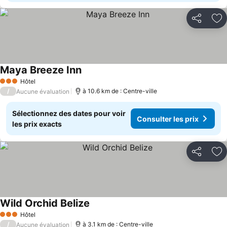
Partager
Aj
Maya Breeze Inn
Hôtel
3 Étoiles
/
à 10.6 km de : Centre-ville
Aucune évaluation
Sélectionnez des dates pour voir
Consulter les prix
les prix exacts
Partager
Aj
Wild Orchid Belize
Hôtel
3 Étoiles
/
à 3.1 km de : Centre-ville
Aucune évaluation