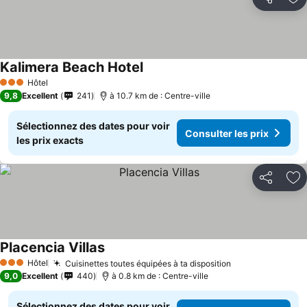
Partager
Aj
Kalimera Beach Hotel
Hôtel
3 Étoiles
9,8
Excellent
241
à 10.7 km de : Centre-ville
Sélectionnez des dates pour voir
Consulter les prix
les prix exacts
Partager
Aj
Placencia Villas
Hôtel
Cuisinettes toutes équipées à ta disposition
3 Étoiles
9,0
Excellent
440
à 0.8 km de : Centre-ville
Sélectionnez des dates pour voir