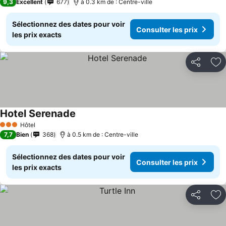
9,3
Excellent
677
à 0.3 km de : Centre-ville
Sélectionnez des dates pour voir
Consulter les prix
les prix exacts
Partager
Aj
Hotel Serenade
Hôtel
3 Étoiles
7,7
Bien
368
à 0.5 km de : Centre-ville
Sélectionnez des dates pour voir
Consulter les prix
les prix exacts
Partager
Aj