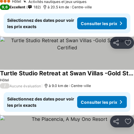
Hôtel
Activités nautiques et jeux uniques
3 Étoiles
9,6
Excellent
182
à 20.5 km de : Centre-ville
Sélectionnez des dates pour voir
Consulter les prix
les prix exacts
Partager
Aj
Turtle Studio Retreat at Swan Villas -Gold Standard Certified
Hôtel
/
à 9.0 km de : Centre-ville
Aucune évaluation
Sélectionnez des dates pour voir
Consulter les prix
les prix exacts
Partager
Aj