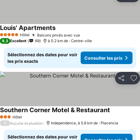
Louis' Apartments
Hôtel
Balcons privés avec vue
5 Étoiles
9,3
Excellent
69
à 0.2 km de : Centre-ville
Sélectionnez des dates pour voir
Consulter les prix
les prix exacts
Partager
Aj
Southern Corner Motel & Restaurant
Hôtel
3 Étoiles
/
Independence, à 5.6 km de : Placencia
Aucune évaluation
Sélectionnez des dates pour voir