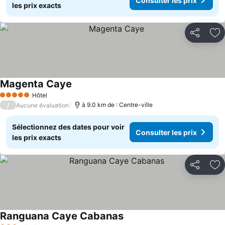
Consulter les prix
les prix exacts
Partager
Aj
Magenta Caye
Hôtel
5 Étoiles
/
à 9.0 km de : Centre-ville
Aucune évaluation
Sélectionnez des dates pour voir
Consulter les prix
les prix exacts
Partager
Aj
Ranguana Caye Cabanas