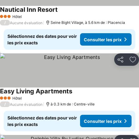
Nautical Inn Resort
Hôtel
3 Étoiles
/
Seine Bight Village, à 5.6 km de : Placencia
Aucune évaluation
Sélectionnez des dates pour voir
Consulter les prix
les prix exacts
Partager
Aj
Easy Living Apartments
Hôtel
3 Étoiles
/
à 0.3 km de : Centre-ville
Aucune évaluation
Sélectionnez des dates pour voir
Consulter les prix
les prix exacts