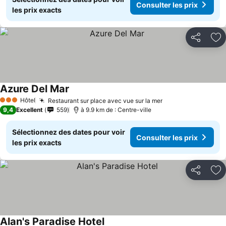
Consulter les prix
les prix exacts
Partager
Aj
Azure Del Mar
Hôtel
Restaurant sur place avec vue sur la mer
3 Étoiles
9,4
Excellent
559
à 9.9 km de : Centre-ville
Sélectionnez des dates pour voir
Consulter les prix
les prix exacts
Partager
Aj
Alan's Paradise Hotel