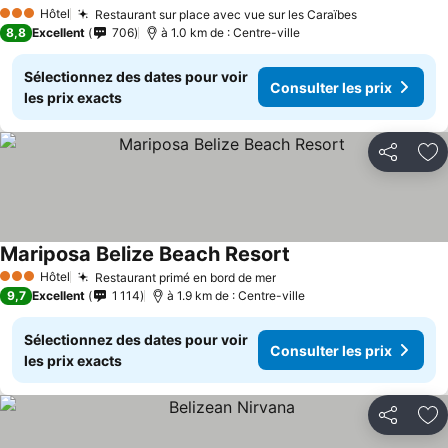
Hôtel
Restaurant sur place avec vue sur les Caraïbes
3 Étoiles
8,8
Excellent
706
à 1.0 km de : Centre-ville
Sélectionnez des dates pour voir
Consulter les prix
les prix exacts
Partager
Aj
Mariposa Belize Beach Resort
Hôtel
Restaurant primé en bord de mer
3 Étoiles
9,7
Excellent
1 114
à 1.9 km de : Centre-ville
Sélectionnez des dates pour voir
Consulter les prix
les prix exacts
Partager
Aj