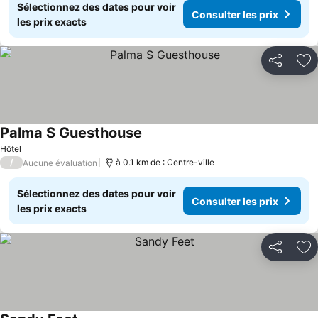
Sélectionnez des dates pour voir
Consulter les prix
les prix exacts
Partager
Aj
Palma S Guesthouse
Hôtel
/
à 0.1 km de : Centre-ville
Aucune évaluation
Sélectionnez des dates pour voir
Consulter les prix
les prix exacts
Partager
Aj