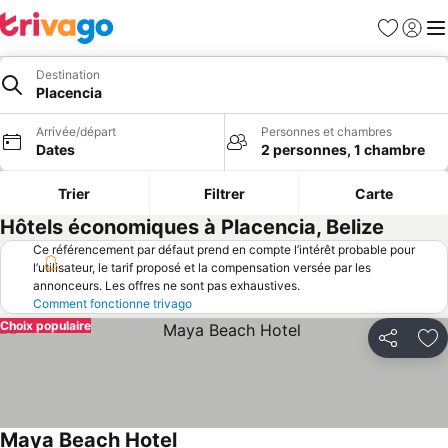
Favoris
Se con
Me
Destination
Placencia
Arrivée/départ
Personnes et chambres
Dates
2 personnes, 1 chambre
Trier
Filtrer
Carte
Hôtels économiques à Placencia, Belize
Ce référencement par défaut prend en compte l’intérêt probable pour
l’utilisateur, le tarif proposé et la compensation versée par les
annonceurs. Les offres ne sont pas exhaustives.
Comment fonctionne trivago
Choix populaire
Partager
Aj
Maya Beach Hotel