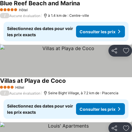
Blue Reef Beach and Marina
Hôtel
5 Étoiles
/
à 1.4 km de : Centre-ville
Aucune évaluation
Sélectionnez des dates pour voir
Consulter les prix
les prix exacts
Partager
Aj
Villas at Playa de Coco
Hôtel
4 Étoiles
/
Seine Bight Village, à 7.2 km de : Placencia
Aucune évaluation
Sélectionnez des dates pour voir
Consulter les prix
les prix exacts
Partager
Aj