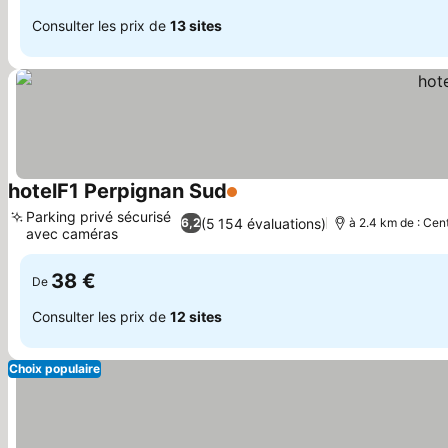
Consulter les prix de
13 sites
hotelF1 Perpignan Sud
1 Étoiles
Parking privé sécurisé
(5 154 évaluations)
6,2
à 2.4 km de : Cent
avec caméras
38 €
De
Consulter les prix de
12 sites
Choix populaire