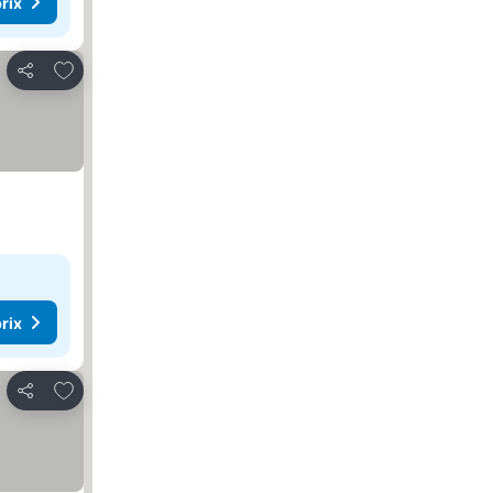
rix
Ajouter à mes favoris
Partager
rix
Ajouter à mes favoris
Partager