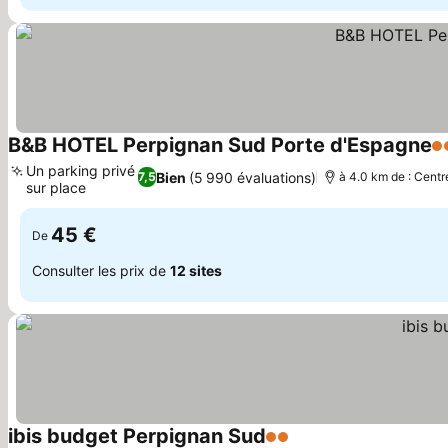
B&B HOTEL Perpignan Sud Porte d'Espagne
2 
Un parking privé
Bien
(5 990 évaluations)
7,5
à 4.0 km de : Centr
sur place
45 €
De
Consulter les prix de
12 sites
ibis budget Perpignan Sud
2 Étoiles