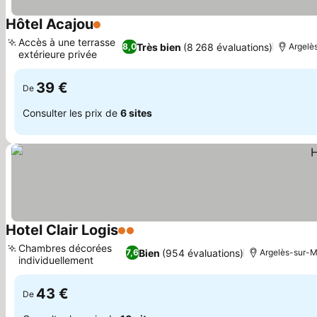
Hôtel Acajou
1 Étoiles
Accès à une terrasse
Très bien
(8 268 évaluations)
8,0
Argelès
extérieure privée
39 €
De
Consulter les prix de
6 sites
Hotel Clair Logis
2 Étoiles
Chambres décorées
Bien
(954 évaluations)
7,6
Argelès-sur-Me
individuellement
43 €
De