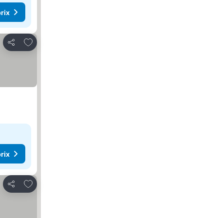
rix
Ajouter à mes favoris
Partager
rix
Ajouter à mes favoris
Partager