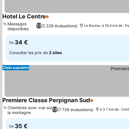
Hotel Le Centre
1 Étoiles
Massages
(2 329 évaluations)
7,3
Le Boulou, à 19.4 km de : P
disponibles
34 €
De
Consulter les prix de
2 sites
Choix populaire
Premiere Classe Perpignan Sud
1 Étoiles
Chambres avec vue sur
(7 739 évaluations)
7,2
à 3.7 km de : Cent
la montagne
35 €
De