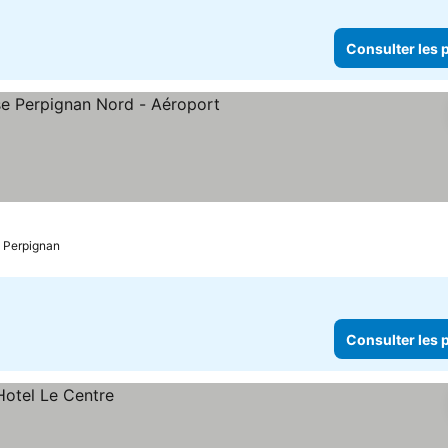
Consulter les p
toiles
: Perpignan
Consulter les p