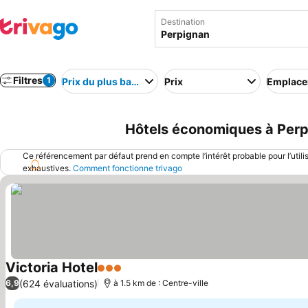
Destination
Filtres
1
Prix du plus bas au plus élevé
Prix
Emplac
Hôtels économiques à Perp
Ce référencement par défaut prend en compte l’intérêt probable pour l’utili
exhaustives.
Comment fonctionne trivago
Victoria Hotel
3 Étoiles
(624 évaluations)
6,9
à 1.5 km de : Centre-ville