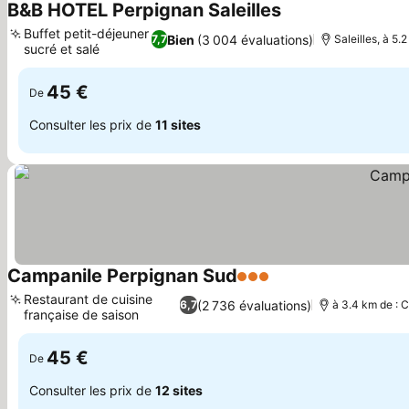
B&B HOTEL Perpignan Saleilles
Buffet petit-déjeuner
Bien
(3 004 évaluations)
7,7
Saleilles, à 5.
sucré et salé
45 €
De
Consulter les prix de
11 sites
Campanile Perpignan Sud
3 Étoiles
Restaurant de cuisine
(2 736 évaluations)
6,7
à 3.4 km de : C
française de saison
45 €
De
Consulter les prix de
12 sites