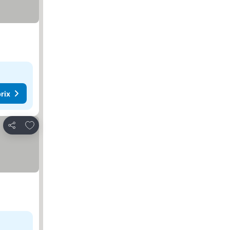
rix
Ajouter à mes favoris
Partager