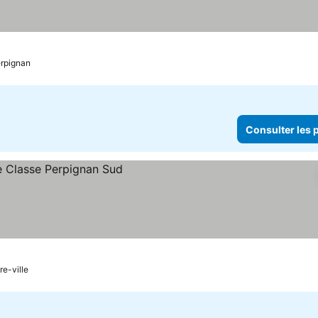
erpignan
Consulter les p
re-ville