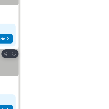
rix
Ajouter à mes favoris
Partager