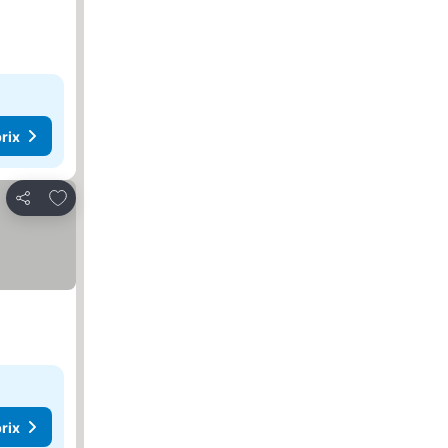
rix
Ajouter à mes favoris
Partager
rix