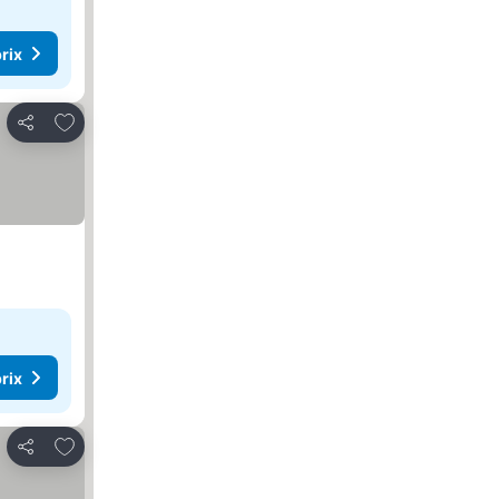
rix
Ajouter à mes favoris
Partager
rix
Ajouter à mes favoris
Partager