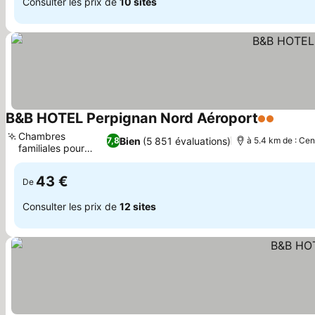
Consulter les prix de
10 sites
B&B HOTEL Perpignan Nord Aéroport
2 Étoiles
Chambres
Bien
(5 851 évaluations)
7,8
à 5.4 km de : Cen
familiales pour
tous
43 €
De
Consulter les prix de
12 sites