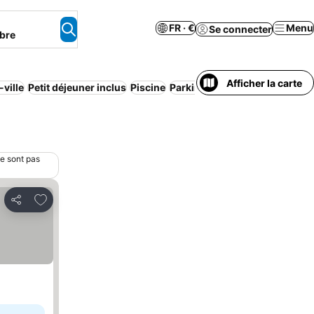
FR · €
Menu
Se connecter
bre
Afficher la carte
-ville
Petit déjeuner inclus
Piscine
Parking
Climatisation
Appart
ne sont pas
Ajouter à mes favoris
Partager