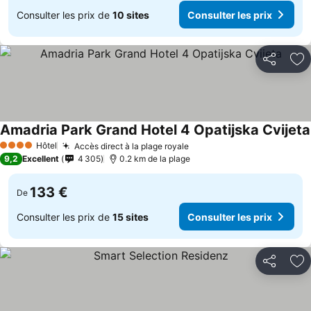
Consulter les prix de
10 sites
Consulter les prix
Partager
Aj
Amadria Park Grand Hotel 4 Opatijska Cvijeta
Hôtel
Accès direct à la plage royale
4 Étoiles
9,2
Excellent
4 305
0.2 km de la plage
133 €
De
Consulter les prix de
15 sites
Consulter les prix
Partager
Aj