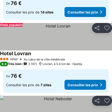
76 €
De
Consulter les prix de
14 sites
Consulter les prix
Choix populaire
Partager
Aj
Hotel Lovran
Hôtel
Au cœur de la ville médiévale
3 Étoiles
8,4
Très bien
3 167
Lovran, à 5.4 km de : Opatija
76 €
De
Consulter les prix de
7 sites
Consulter les prix
Partager
Aj