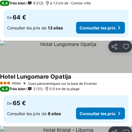
8,4
Très bien
6 312
à 1.5 km de : Centre-ville
64 €
De
Consulter les prix de
13 sites
Consulter les prix
Partager
Aj
Hotel Lungomare Opatija
Hôtel
Vues panoramiques sur la baie de Kvarner
3 Étoiles
8,4
Très bien
2 121
0.5 km de la plage
65 €
De
Consulter les prix de
8 sites
Consulter les prix