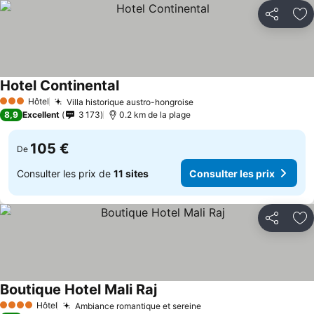
Partager
Aj
Hotel Continental
Hôtel
Villa historique austro-hongroise
3 Étoiles
8,9
Excellent
3 173
0.2 km de la plage
105 €
De
Consulter les prix de
11 sites
Consulter les prix
Partager
Aj
Boutique Hotel Mali Raj
Hôtel
Ambiance romantique et sereine
4 Étoiles