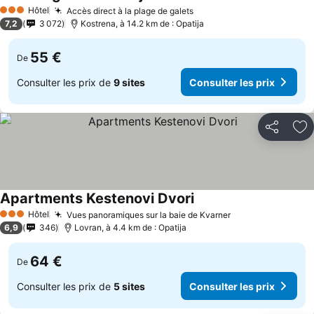
Hôtel
Accès direct à la plage de galets
3 Étoiles
7,2
3 072
Kostrena, à 14.2 km de : Opatija
55 €
De
Consulter les prix de
9 sites
Consulter les prix
Partager
Aj
Apartments Kestenovi Dvori
Hôtel
Vues panoramiques sur la baie de Kvarner
3 Étoiles
6,9
346
Lovran, à 4.4 km de : Opatija
64 €
De
Consulter les prix de
5 sites
Consulter les prix