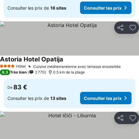
Consulter les prix de
16 sites
Consulter les prix
Partager
Aj
Astoria Hotel Opatija
Hôtel
Cuisine méditerranéenne avec terrasse ensoleillée
4 Étoiles
8,3
Très bien
2 770
0.5 km de la plage
83 €
De
Consulter les prix de
13 sites
Consulter les prix
Partager
Aj