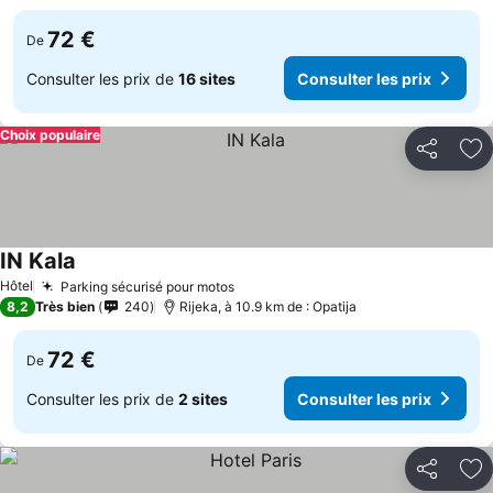
72 €
De
Consulter les prix de
16 sites
Consulter les prix
Choix populaire
Partager
Aj
IN Kala
Hôtel
Parking sécurisé pour motos
8,2
Très bien
240
Rijeka, à 10.9 km de : Opatija
72 €
De
Consulter les prix de
2 sites
Consulter les prix
Partager
Aj