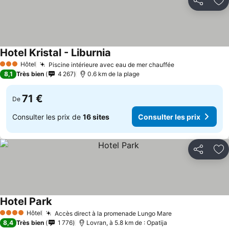
Partager
Aj
Hotel Kristal - Liburnia
Hôtel
Piscine intérieure avec eau de mer chauffée
3 Étoiles
8,1
Très bien
4 267
0.6 km de la plage
71 €
De
Consulter les prix de
16 sites
Consulter les prix
Partager
Aj
Hotel Park
Hôtel
Accès direct à la promenade Lungo Mare
4 Étoiles
8,4
Très bien
1 776
Lovran, à 5.8 km de : Opatija