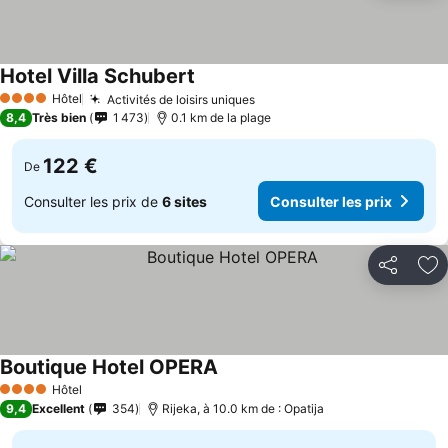
Hotel Villa Schubert
Hôtel
Activités de loisirs uniques
4 Étoiles
8,4
Très bien
1 473
0.1 km de la plage
122 €
De
Consulter les prix de
6 sites
Consulter les prix
Partager
Aj
Boutique Hotel OPERA
Hôtel
4 Étoiles
9,4
Excellent
354
Rijeka, à 10.0 km de : Opatija