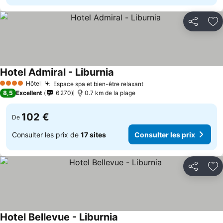
Partager
Aj
Hotel Admiral - Liburnia
Hôtel
Espace spa et bien-être relaxant
4 Étoiles
8,5
Excellent
6 270
0.7 km de la plage
102 €
De
Consulter les prix de
17 sites
Consulter les prix
Partager
Aj
Hotel Bellevue - Liburnia