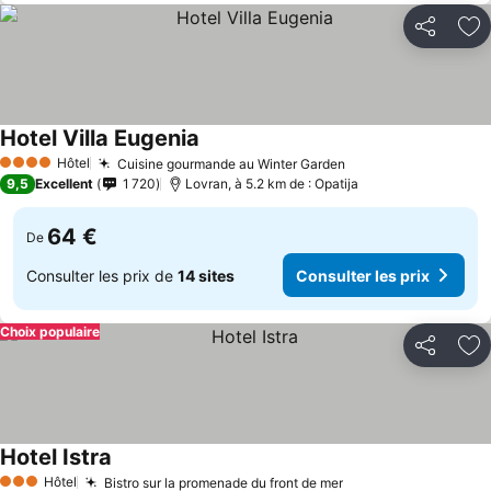
Partager
Aj
Hotel Villa Eugenia
Hôtel
Cuisine gourmande au Winter Garden
4 Étoiles
9,5
Excellent
1 720
Lovran, à 5.2 km de : Opatija
64 €
De
Consulter les prix de
14 sites
Consulter les prix
Choix populaire
Partager
Aj
Hotel Istra
Hôtel
Bistro sur la promenade du front de mer
3 Étoiles