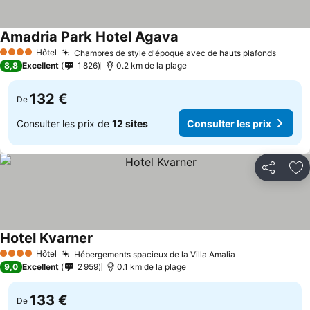
Amadria Park Hotel Agava
Hôtel
Chambres de style d'époque avec de hauts plafonds
4 Étoiles
8,8
Excellent
1 826
0.2 km de la plage
132 €
De
Consulter les prix de
12 sites
Consulter les prix
Partager
Aj
Hotel Kvarner
Hôtel
Hébergements spacieux de la Villa Amalia
4 Étoiles
9,0
Excellent
2 959
0.1 km de la plage
133 €
De