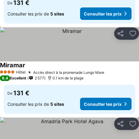
131 €
De
Consulter les prix de
5 sites
Consulter les prix
Partager
Aj
Miramar
Hôtel
Accès direct à la promenade Lungo Mare
4 Étoiles
9,4
Excellent
2 577
0.1 km de la plage
131 €
De
Consulter les prix de
5 sites
Consulter les prix
Partager
Aj