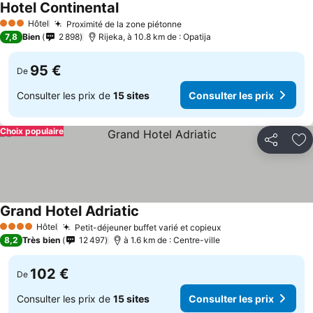
Hotel Continental
Hôtel
Proximité de la zone piétonne
3 Étoiles
7,8
Bien
2 898
Rijeka, à 10.8 km de : Opatija
95 €
De
Consulter les prix de
15 sites
Consulter les prix
Choix populaire
Partager
Aj
Grand Hotel Adriatic
Hôtel
Petit-déjeuner buffet varié et copieux
4 Étoiles
8,2
Très bien
12 497
à 1.6 km de : Centre-ville
102 €
De
Consulter les prix de
15 sites
Consulter les prix