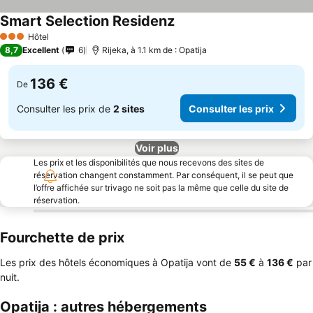
Smart Selection Residenz
Hôtel
3 Étoiles
8,7
Excellent
6
Rijeka, à 1.1 km de : Opatija
136 €
De
Consulter les prix de
2 sites
Consulter les prix
Voir plus
Les prix et les disponibilités que nous recevons des sites de
réservation changent constamment. Par conséquent, il se peut que
l’offre affichée sur trivago ne soit pas la même que celle du site de
réservation.
Fourchette de prix
Les prix des hôtels économiques à Opatija vont de
‎55 €
à
‎136 €
par
nuit.
Opatija : autres hébergements