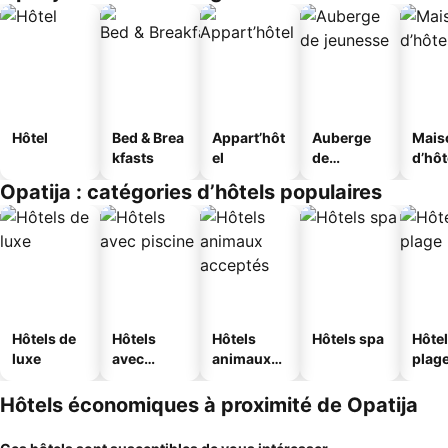
Hôtel
Bed & Brea
Appart’hôt
Auberge
Mais
kfasts
el
de
d’hô
jeunesse
Opatija : catégories d’hôtels populaires
Hôtels de
Hôtels
Hôtels
Hôtels spa
Hôtel
luxe
avec
animaux
plag
piscine
acceptés
Hôtels économiques à proximité de Opatija