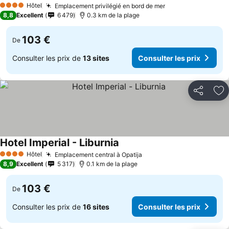
Hôtel
Emplacement privilégié en bord de mer
4 Étoiles
8,8
Excellent
6 479
0.3 km de la plage
103 €
De
Consulter les prix de
13 sites
Consulter les prix
Partager
Aj
Hotel Imperial - Liburnia
Hôtel
Emplacement central à Opatija
4 Étoiles
8,9
Excellent
5 317
0.1 km de la plage
103 €
De
Consulter les prix de
16 sites
Consulter les prix