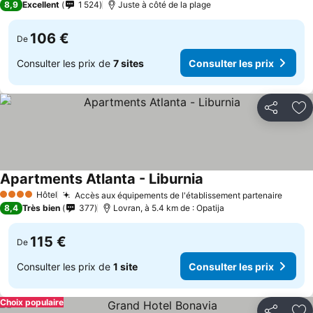
8,9
Excellent
1 524
Juste à côté de la plage
106 €
De
Consulter les prix de
7 sites
Consulter les prix
Partager
Aj
Apartments Atlanta - Liburnia
Hôtel
Accès aux équipements de l'établissement partenaire
4 Étoiles
8,4
Très bien
377
Lovran, à 5.4 km de : Opatija
115 €
De
Consulter les prix de
1 site
Consulter les prix
Choix populaire