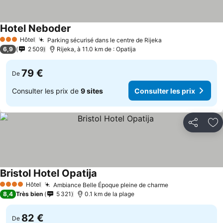
Hotel Neboder
Hôtel
Parking sécurisé dans le centre de Rijeka
3 Étoiles
6,9
2 509
Rijeka, à 11.0 km de : Opatija
79 €
De
Consulter les prix de
9 sites
Consulter les prix
Partager
Aj
Bristol Hotel Opatija
Hôtel
Ambiance Belle Époque pleine de charme
4 Étoiles
8,4
Très bien
5 321
0.1 km de la plage
82 €
De