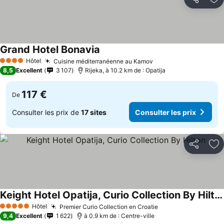
Partager
Aj
Grand Hotel Bonavia
Hôtel
Cuisine méditerranéenne au Kamov
4 Étoiles
8,5
Excellent
3 107
Rijeka, à 10.2 km de : Opatija
117 €
De
Consulter les prix de
17 sites
Consulter les prix
Partager
Aj
Keight Hotel Opatija, Curio Collection By Hilton
Hôtel
Premier Curio Collection en Croatie
5 Étoiles
9,4
Excellent
1 622
à 0.9 km de : Centre-ville