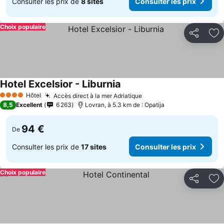
Consulter les prix de
8 sites
Consulter les prix
Choix populaire
Partager
Aj
Hotel Excelsior - Liburnia
Hôtel
Accès direct à la mer Adriatique
4 Étoiles
8,5
Excellent
6 263
Lovran, à 5.3 km de : Opatija
94 €
De
Consulter les prix de
17 sites
Consulter les prix
Choix populaire
Partager
Aj