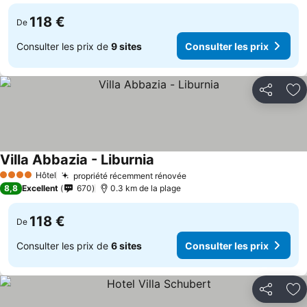
118 €
De
Consulter les prix de
9 sites
Consulter les prix
Partager
Aj
Villa Abbazia - Liburnia
Hôtel
propriété récemment rénovée
4 Étoiles
8,8
Excellent
670
0.3 km de la plage
118 €
De
Consulter les prix de
6 sites
Consulter les prix
Partager
Aj