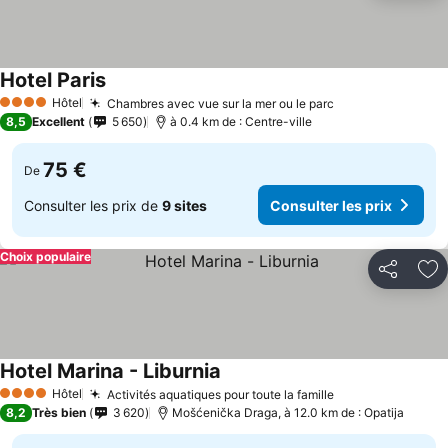
Hotel Paris
Hôtel
Chambres avec vue sur la mer ou le parc
4 Étoiles
8,5
Excellent
5 650
à 0.4 km de : Centre-ville
75 €
De
Consulter les prix de
9 sites
Consulter les prix
Choix populaire
Partager
Aj
Hotel Marina - Liburnia
Hôtel
Activités aquatiques pour toute la famille
4 Étoiles
8,2
Très bien
3 620
Mošćenička Draga, à 12.0 km de : Opatija