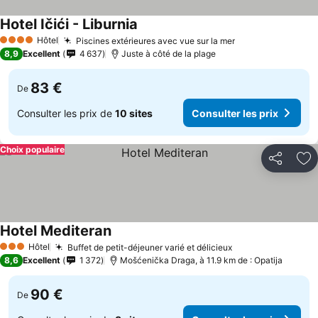
Hotel Ičići - Liburnia
Hôtel
Piscines extérieures avec vue sur la mer
4 Étoiles
8,9
Excellent
4 637
Juste à côté de la plage
83 €
De
Consulter les prix de
10 sites
Consulter les prix
Choix populaire
Partager
Aj
Hotel Mediteran
Hôtel
Buffet de petit-déjeuner varié et délicieux
3 Étoiles
8,6
Excellent
1 372
Mošćenička Draga, à 11.9 km de : Opatija
90 €
De