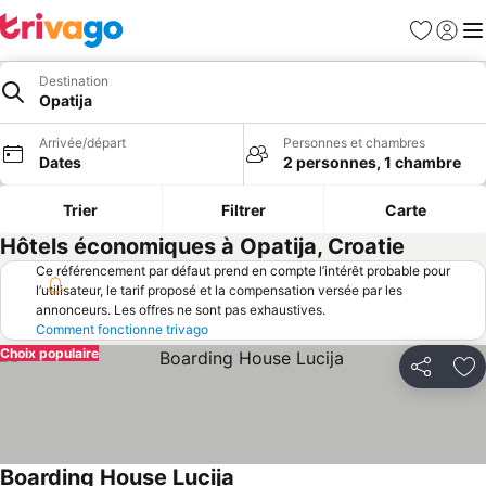
Favoris
Se con
Me
Destination
Opatija
Arrivée/départ
Personnes et chambres
Dates
2 personnes, 1 chambre
Trier
Filtrer
Carte
Hôtels économiques à Opatija, Croatie
Ce référencement par défaut prend en compte l’intérêt probable pour
l’utilisateur, le tarif proposé et la compensation versée par les
annonceurs. Les offres ne sont pas exhaustives.
Comment fonctionne trivago
Choix populaire
Partager
Aj
Boarding House Lucija