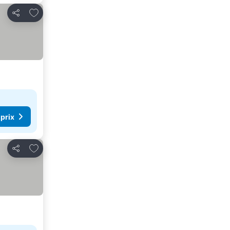
Ajouter à mes favoris
Partager
 prix
Ajouter à mes favoris
Partager