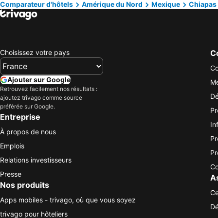
Comparateur d'hôtels
Amérique du Nord
Mexique
Chiapas
Choisissez votre pays
Co
Co
Ajouter sur Google
Me
Retrouvez facilement nos résultats :
Dé
ajoutez trivago comme source
préférée sur Google.
Pr
Entreprise
In
À propos de nous
Pr
Emplois
Pr
Relations investisseurs
Co
Presse
A
Nos produits
Ce
Apps mobiles - trivago, où que vous soyez
Dé
trivago pour hôteliers