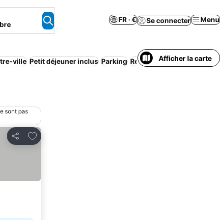
FR · €
Menu
Se connecter
bre
Afficher la carte
tre-ville
Petit déjeuner inclus
Parking
Restaurant
Climatisation
ne sont pas
Ajouter à mes favoris
Partager