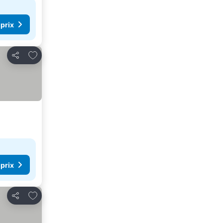
 prix
Ajouter à mes favoris
Partager
 prix
Ajouter à mes favoris
Partager