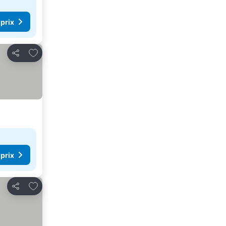
 prix
Ajouter à mes favoris
Partager
 prix
Ajouter à mes favoris
Partager