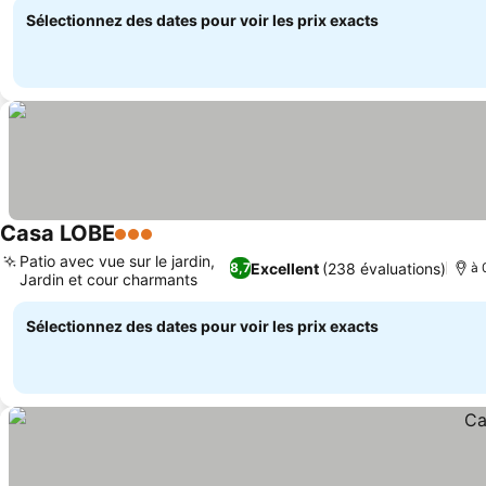
Sélectionnez des dates pour voir les prix exacts
Casa LOBE
3 Étoiles
Consulter les prix
Patio avec vue sur le jardin,
Excellent
(238 évaluations)
8,7
à 
Jardin et cour charmants
Consulter les prix
Sélectionnez des dates pour voir les prix exacts