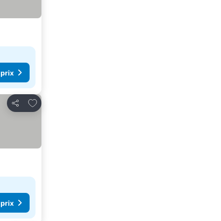
 prix
Ajouter à mes favoris
Partager
 prix