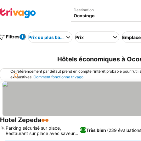
Destination
Filtres
1
Prix du plus bas au plus élevé
Prix
Emplac
Hôtels économiques à Oco
Ce référencement par défaut prend en compte l’intérêt probable pour l’utili
exhaustives.
Comment fonctionne trivago
Hotel Zepeda
2 Étoiles
Consulter les prix
Parking sécurisé sur place,
Très bien
(239 évaluations
8,3
Restaurant sur place avec saveurs
Consulter les prix
locales